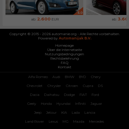
5.0
2.600
3.60
ab:
EUR
ab:
Copyright © 2015 - 2026 automanie.org - Alle Rechte vorbehalten.
Powered by
Automanijak B.V.
Homepage
Über die Internetseite
Nutzungsbedingungen
Rechtsbelehrung
FAQ
Kontakt
Alfa Romeo
Audi
BMW
BYD
Chery
Chevrolet
Chrysler
Citroen
Cupra
DS
Dacia
Daihatsu
Dodge
FIAT
Ford
Geely
Honda
Hyundai
Infiniti
Jaguar
Jeep
Jetour
KIA
Lada
Lancia
Land Rover
Lexus
MG
Mazda
Mercedes