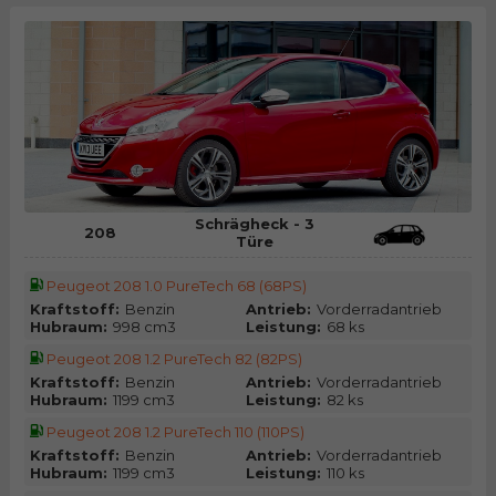
Schrägheck - 3
208
Türe
Peugeot 208 1.0 PureTech 68 (68PS)
Kraftstoff:
Benzin
Antrieb:
Vorderradantrieb
Hubraum:
998 cm3
Leistung:
68 ks
Peugeot 208 1.2 PureTech 82 (82PS)
Kraftstoff:
Benzin
Antrieb:
Vorderradantrieb
Hubraum:
1199 cm3
Leistung:
82 ks
Peugeot 208 1.2 PureTech 110 (110PS)
Kraftstoff:
Benzin
Antrieb:
Vorderradantrieb
Hubraum:
1199 cm3
Leistung:
110 ks