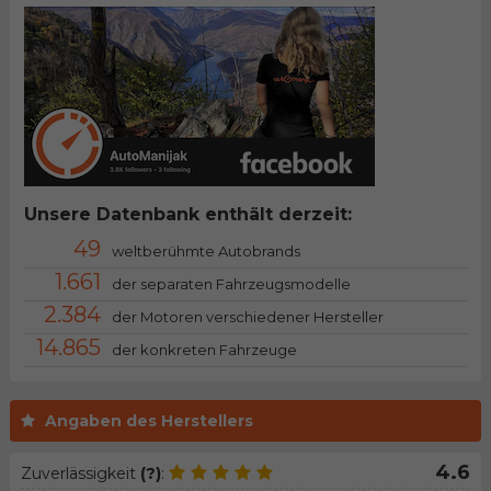
Unsere Datenbank enthält derzeit:
49
weltberühmte Autobrands
1.661
der separaten Fahrzeugsmodelle
2.384
der Motoren verschiedener Hersteller
14.865
der konkreten Fahrzeuge
Angaben des Herstellers
4.6
Zuverlässigkeit
(?)
: