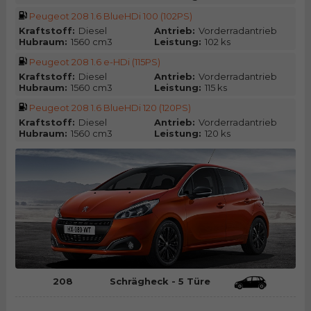
Peugeot 208 1.6 BlueHDi 100 (102PS)
Kraftstoff:
Diesel
Antrieb:
Vorderradantrieb
Hubraum:
1560 cm3
Leistung:
102 ks
Peugeot 208 1.6 e-HDi (115PS)
Kraftstoff:
Diesel
Antrieb:
Vorderradantrieb
Hubraum:
1560 cm3
Leistung:
115 ks
Peugeot 208 1.6 BlueHDi 120 (120PS)
Kraftstoff:
Diesel
Antrieb:
Vorderradantrieb
Hubraum:
1560 cm3
Leistung:
120 ks
208
Schrägheck - 5 Türe