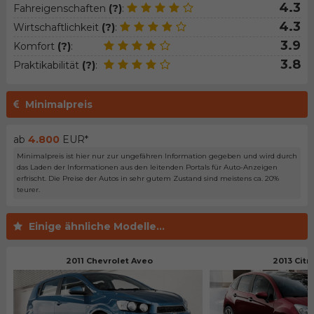
4.3
Fahreigenschaften
(?)
:
4.3
Wirtschaftlichkeit
(?)
:
3.9
Komfort
(?)
:
3.8
Praktikabilität
(?)
:
Minimalpreis
ab
4.800
EUR*
Minimalpreis ist hier nur zur ungefähren Information gegeben und wird durch
das Laden der Informationen aus den leitenden Portals für Auto-Anzeigen
erfrischt. Die Preise der Autos in sehr gutem Zustand sind meistens ca. 20%
teurer.
Einige ähnliche Modelle...
2011 Chevrolet Aveo
2013 Citr