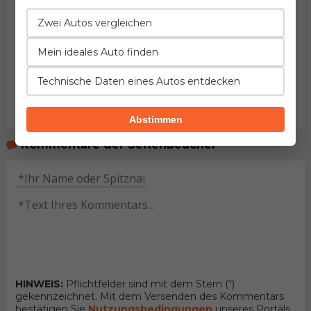
Zwei Autos vergleichen
Mein ideales Auto finden
Technische Daten eines Autos entdecken
Abstimmen
Kommentare der Seitenbeucher
HINWEIS:
Pflichtfelder sind mit dem Stern (
*
)
gekennzeichnet. Mit dem Versenden des Kommentars
bestätigen Sie
Nutzungsbedingungen
unseres Portals