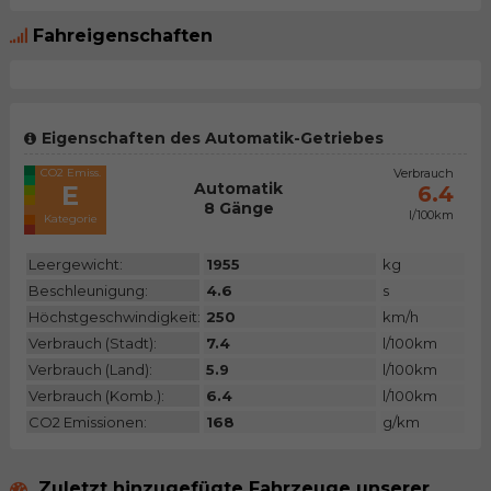
Fahreigenschaften
Eigenschaften des Automatik-Getriebes
CO2 Emiss.
Verbrauch
Automatik
E
6.4
8 Gänge
l/100km
Kategorie
Leergewicht:
1955
kg
Beschleunigung:
4.6
s
Höchstgeschwindigkeit:
250
km/h
Verbrauch (Stadt):
7.4
l/100km
Verbrauch (Land):
5.9
l/100km
Verbrauch (Komb.):
6.4
l/100km
CO2 Emissionen:
168
g/km
Zuletzt hinzugefügte Fahrzeuge unserer