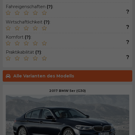
Fahreigenschaften
(?)
:
?
Wirtschaftlichkeit
(?)
:
?
Komfort
(?)
:
?
Praktikabilität
(?)
:
?
Alle Varianten des Modells
2017 BMW 5er (G30)