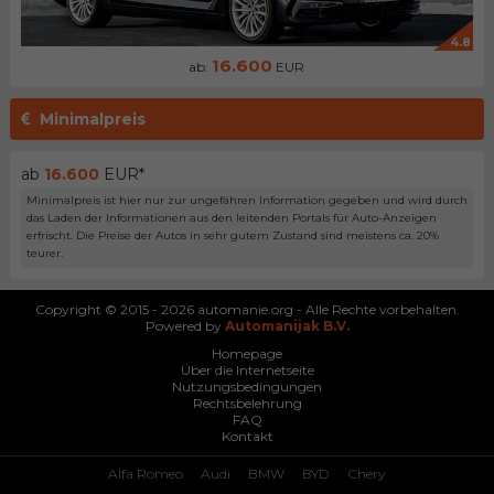
4.8
16.600
ab:
EUR
Minimalpreis
ab
16.600
EUR*
Minimalpreis ist hier nur zur ungefähren Information gegeben und wird durch
das Laden der Informationen aus den leitenden Portals für Auto-Anzeigen
erfrischt. Die Preise der Autos in sehr gutem Zustand sind meistens ca. 20%
teurer.
Copyright © 2015 - 2026 automanie.org - Alle Rechte vorbehalten.
Powered by
Automanijak B.V.
Homepage
Über die Internetseite
Nutzungsbedingungen
Rechtsbelehrung
FAQ
Kontakt
Alfa Romeo
Audi
BMW
BYD
Chery