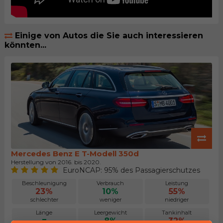
Einige von Autos die Sie auch interessieren
könnten...
Mercedes Benz E T-Modell 350d
Herstellung von 2016. bis 2020.
EuroNCAP: 95% des Passagierschutzes
Beschleunigung
Verbrauch
Leistung
23%
10%
55%
schlechter
weniger
niedriger
Länge
Leergewicht
Tankinhalt
=
8%
32%