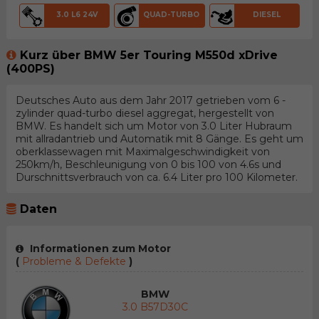
3.0 L6 24V
QUAD-TURBO
DIESEL
Kurz über BMW 5er Touring M550d xDrive
(400PS)
Deutsches Auto aus dem Jahr 2017 getrieben vom 6 -
zylinder quad-turbo diesel aggregat, hergestellt von
BMW. Es handelt sich um Motor von 3.0 Liter Hubraum
mit allradantrieb und Automatik mit 8 Gänge. Es geht um
oberklassewagen mit Maximalgeschwindigkeit von
250km/h, Beschleunigung von 0 bis 100 von 4.6s und
Durschnittsverbrauch von ca. 6.4 Liter pro 100 Kilometer.
Daten
Informationen zum Motor
(
Probleme & Defekte
)
BMW
3.0 B57D30C