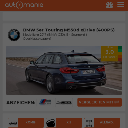
BMW 5er Touring M550d xDrive (400PS)
Modelljahr 2017 (BMW G30), E - Segment (
Oberklassewagen)
Note
3.0
der Fahrer
ABZEICHEN:
VERGLEICHEN MIT
KOMBI
X 5
ALLRAD.