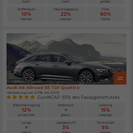
mehr
mehr
größer
Kofferraum
Maximalgepäck
Preis
10%
22%
80%
kleiner
kleiner
höher
Audi A6 Allroad 55 TDI Quattro
Herstellung von 2018. bis 2023.
EuroNCAP: 93% des Passagierschutzes
Beschleunigung
Verbrauch
Leistung
12%
=
15%
schlechter
gleich
niedriger
Länge
Leergewicht
Tankinhalt
=
3%
5%
gleich
mehr
kleiner