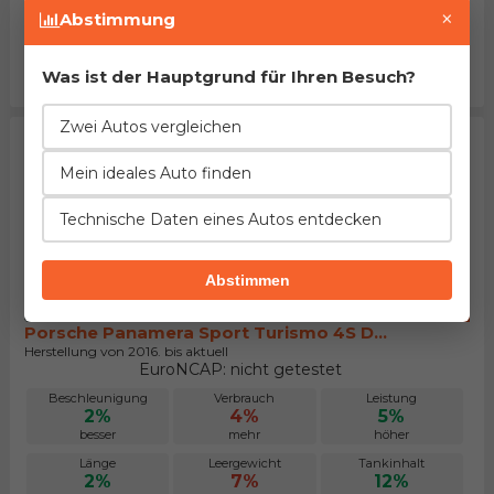
×
gleich
weniger
kleiner
Abstimmung
Kofferraum
Maximalgepäck
Preis
11%
7%
19%
Was ist der Hauptgrund für Ihren Besuch?
größer
größer
höher
Zwei Autos vergleichen
Mein ideales Auto finden
Technische Daten eines Autos entdecken
Abstimmen
Porsche Panamera Sport Turismo 4S D...
Herstellung von 2016. bis aktuell
EuroNCAP: nicht getestet
Beschleunigung
Verbrauch
Leistung
2%
4%
5%
besser
mehr
höher
Länge
Leergewicht
Tankinhalt
2%
7%
12%