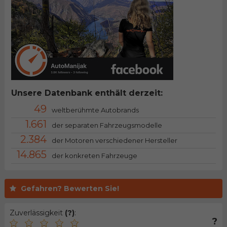
Unsere Datenbank enthält derzeit:
49
weltberühmte Autobrands
1.661
der separaten Fahrzeugsmodelle
2.384
der Motoren verschiedener Hersteller
14.865
der konkreten Fahrzeuge
Gefahren? Bewerten Sie!
Zuverlässigkeit
(?)
:
?