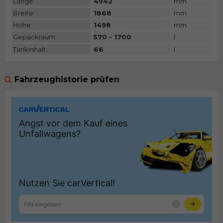
Länge:
4942
mm
Breite:
1868
mm
Höhe:
1498
mm
Gepäckraum:
570 - 1700
l
Tankinhalt:
66
l
Fahrzeughistorie prüfen