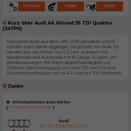
3.0 V6 24V
TURBO
DIESEL
Kurz über Audi A6 Allroad 55 TDI Quattro
(347PS)
Deutsches Auto aus dem Jahr 2018 getrieben vom 6 -
zylinder turbo diesel aggregat, hergestellt von Audi. Es
handelt sich um Motor von 3.0 Liter Hubraum mit
allradantrieb und Automatik mit 8 Gänge. Es geht um
oberklassewagen mit Maximalgeschwindigkeit von
250km/h, Beschleunigung von 0 bis 100 von 5.2s und
Durschnittsverbrauch von ca. 6.4 Liter pro 100 Kilometer.
Daten
Informationen zum Motor
(
Probleme & Defekte
)
Audi
3.0 TDI EA897evo2 347