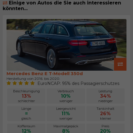
Einige von Autos die Sie auch interessieren
könnten...
Mercedes Benz E T-Modell 350d
Herstellung von 2016. bis 2020.
EuroNCAP: 95% des Passagierschutzes
Beschleunigung
Verbrauch
Leistung
13%
10%
34%
schlechter
weniger
niedriger
Länge
Leergewicht
Tankinhalt
=
11%
26%
gleich
weniger
kleiner
Kofferraum
Maximalgepäck
Preis
12%
8%
20%