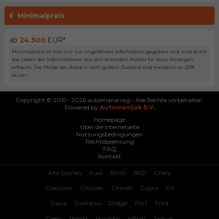
Minimalpreis
ab
24.500
EUR*
Minimalpreis ist hier nur zur ungefähren Information gegeben und wird durch
das Laden der Informationen aus den leitenden Portals für Auto-Anzeigen
erfrischt. Die Preise der Autos in sehr gutem Zustand sind meistens ca. 20%
teurer.
Copyright © 2015 - 2026 automanie.org - Alle Rechte vorbehalten.
Powered by
Automanijak B.V.
Homepage
Über die Internetseite
Nutzungsbedingungen
Rechtsbelehrung
FAQ
Kontakt
Alfa Romeo
Audi
BMW
BYD
Chery
Chevrolet
Chrysler
Citroen
Cupra
DS
Dacia
Daihatsu
Dodge
FIAT
Ford
Geely
Honda
Hyundai
Infiniti
Jaguar