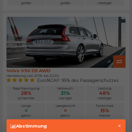
größer
größer
niedriger
Volvo V90 D5 AWD
Herstellung von 2016. bis 2020.
EuroNCAP: 95% des Passagierschutzes
Beschleunigung
Verbrauch
Leistung
28%
31%
48%
schlechter
weniger
niedriger
Länge
Leergewicht
Tankinhalt
=
=
15%
gleich
gleich
kleiner
Kofferraum
Maximalgepäck
Preis
×
Abstimmung
13%
10%
14%