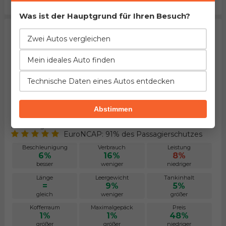
kleiner
kleiner
niedriger
Was ist der Hauptgrund für Ihren Besuch?
Zwei Autos vergleichen
Mein ideales Auto finden
Technische Daten eines Autos entdecken
Abstimmen
BMW 5er Touring 540d xDrive
Herstellung von 2017. bis 2020.
EuroNCAP: 91% des Passagierschutzes
Beschleunigung
Verbrauch
Leistung
6%
16%
8%
besser
weniger
niedriger
Länge
Leergewicht
Tankinhalt
=
9%
5%
gleich
weniger
größer
Kofferraum
Maximalgepäck
Preis
1%
1%
48%
größer
größer
niedriger