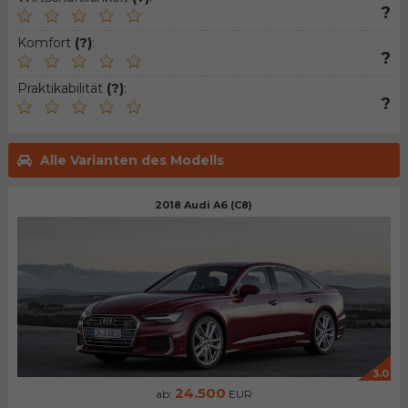
?
Komfort
(?)
:
?
Praktikabilität
(?)
:
?
Alle Varianten des Modells
2018 Audi A6 (C8)
3.0
24.500
ab:
EUR