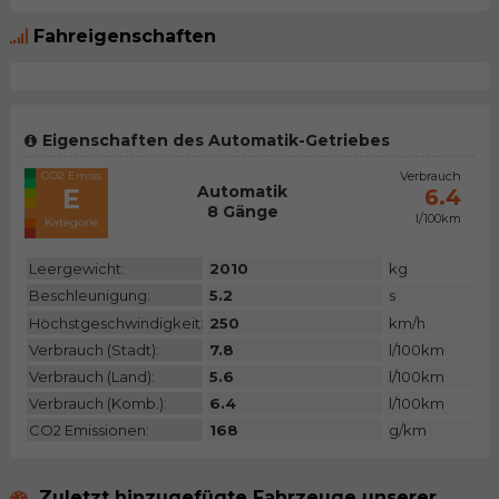
Fahreigenschaften
Eigenschaften des Automatik-Getriebes
CO2 Emiss.
Verbrauch
Automatik
E
6.4
8 Gänge
l/100km
Kategorie
Leergewicht:
2010
kg
Beschleunigung:
5.2
s
Höchstgeschwindigkeit:
250
km/h
Verbrauch (Stadt):
7.8
l/100km
Verbrauch (Land):
5.6
l/100km
Verbrauch (Komb.):
6.4
l/100km
CO2 Emissionen:
168
g/km
Zuletzt hinzugefügte Fahrzeuge unserer