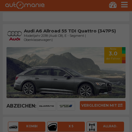
Audi A6 Allroad 55 TDI Quattro (347PS)
Modelljahr 2018 (Audi C8), E - Segment (
Oberklassewagen)
Note
3.0
der Fahrer
ABZEICHEN:
VERGLEICHEN MIT
KOMBI
X 5
ALLRAD.