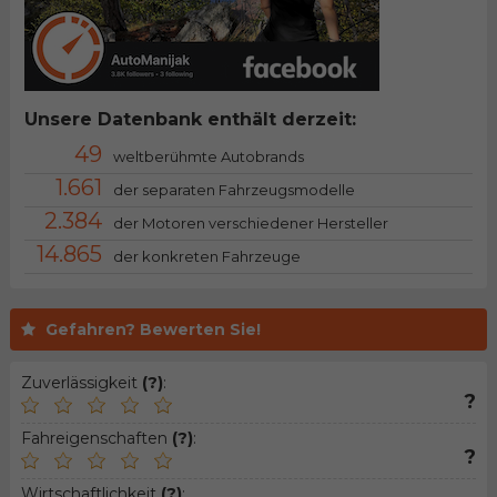
Unsere Datenbank enthält derzeit:
49
weltberühmte Autobrands
1.661
der separaten Fahrzeugsmodelle
2.384
der Motoren verschiedener Hersteller
14.865
der konkreten Fahrzeuge
Gefahren? Bewerten Sie!
Zuverlässigkeit
(?)
:
?
Fahreigenschaften
(?)
:
?
Wirtschaftlichkeit
(?)
: