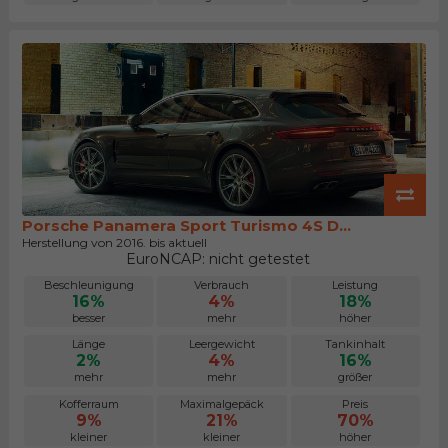
Porsche Panamera Sport Turismo 4S D...
Herstellung von 2016. bis aktuell
EuroNCAP: nicht getestet
Beschleunigung
Verbrauch
Leistung
16%
4%
18%
besser
mehr
höher
Länge
Leergewicht
Tankinhalt
2%
4%
16%
mehr
mehr
größer
Kofferraum
Maximalgepäck
Preis
9%
21%
70%
kleiner
kleiner
höher