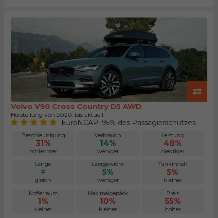
Volvo V90 Cross Country D5 AWD
Herstellung von 2020. bis aktuell
EuroNCAP: 95% des Passagierschutzes
Beschleunigung
Verbrauch
Leistung
31%
14%
48%
schlechter
weniger
niedriger
Länge
Leergewicht
Tankinhalt
=
5%
5%
gleich
weniger
kleiner
Kofferraum
Maximalgepäck
Preis
1%
10%
55%
kleiner
kleiner
höher