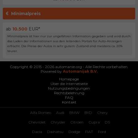
Minimalpreis
ab
10.500
EUR*
Minimalpreis ist hier nur zur ungefähren Information gegeben und wird durch
das Laden der Informationen aus den leitenden Portals für Auto-Anzeigen
erfrischt. Die Preise der Autos in sehr gutem Zustand sind meistens ca. 20%
teurer.
Copyright © 2015 - 2026 automanie.org - Alle Rechte vorbehalten.
Powered by
Automanijak B.V.
Homepage
Über die Internetseite
Nutzungsbedingungen
Rechtsbelehrung
FAQ
Kontakt
Alfa Romeo
Audi
BMW
BYD
Chery
Chevrolet
Chrysler
Citroen
Cupra
DS
Dacia
Daihatsu
Dodge
FIAT
Ford