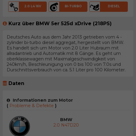
2.0 L4 16V
BI-TURBO
DIESEL
Kurz über BMW 5er 525d xDrive (218PS)
Deutsches Auto aus dem Jahr 2013 getrieben vom 4 -
zylinder bi-turbo diesel aggregat, hergestellt von BMW.
Es handelt sich um Motor von 2.0 Liter Hubraum mit
allradantrieb und Automatik mit 8 Gänge. Es geht um
oberklassewagen mit Maximalgeschwindigkeit von
240km/h, Beschleunigung von 0 bis 100 von 7.0s und
Durschnittsverbrauch von ca. 5.1 Liter pro 100 Kilometer.
Daten
Informationen zum Motor
(
Probleme & Defekte
)
BMW
2.0 N47D20