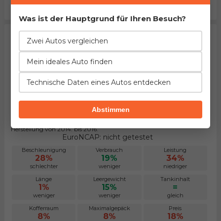
größer
größer
höher
Was ist der Hauptgrund für Ihren Besuch?
Zwei Autos vergleichen
Mein ideales Auto finden
Technische Daten eines Autos entdecken
Abstimmen
Volvo S80 D4
Herstellung von 2014. bis 2016.
EuroNCAP: nicht getestet
Beschleunigung
Verbrauch
Leistung
28%
19%
34%
schlechter
weniger
niedriger
Länge
Leergewicht
Tankinhalt
1%
15%
=
weniger
weniger
gleich
Kofferraum
Maximalgepäck
Preis
8%
8%
18%