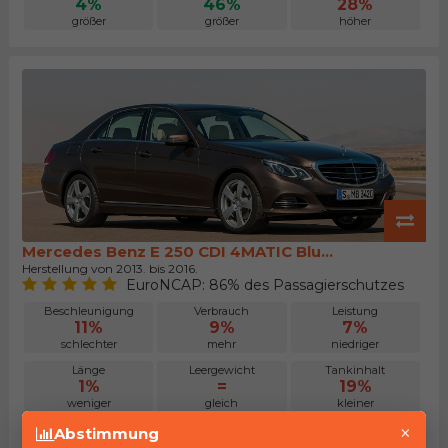
4%
46%
28%
größer
größer
höher
Mercedes Benz E 250 CDI 4MATIC Blu...
Herstellung von 2013. bis 2016.
EuroNCAP: 86% des Passagierschutzes
Beschleunigung
Verbrauch
Leistung
11%
9%
7%
schlechter
mehr
niedriger
Länge
Leergewicht
Tankinhalt
1%
=
19%
weniger
gleich
kleiner
×
Kofferraum
Maximalgepäck
Preis
Abstimmung
4%
4%
19%