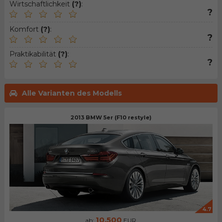
Wirtschaftlichkeit
(?)
:
?
Komfort
(?)
:
?
Praktikabilität
(?)
:
?
Alle Varianten des Modells
2013 BMW 5er (F10 restyle)
4.7
10.500
ab:
EUR