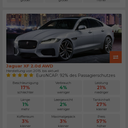
größer
größer
höher
Jaguar XF 2.0d AWD
Herstellung von 2015. bis aktuell
EuroNCAP: 92% des Passagierschutzes
Beschleunigung
Verbrauch
Leistung
17%
4%
21%
schlechter
weniger
niedriger
Länge
Leergewicht
Tankinhalt
1%
2%
27%
mehr
weniger
kleiner
Kofferraum
Maximalgepäck
Preis
3%
3%
57%
kleiner
kleiner
höher