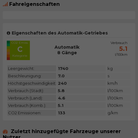
Fahreigenschaften
Eigenschaften des Automatik-Getriebes
CO2 Emiss.
Verbrauch
Automatik
C
5.1
8 Gänge
l/100km
Kategorie
Leergewicht:
1740
kg
Beschleunigung:
7.0
s
Höchstgeschwindigkeit:
240
km/h
Verbrauch (Stadt):
5.8
l/100km
Verbrauch (Land):
4.6
l/100km
Verbrauch (Komb.):
5.1
l/100km
CO2 Emissionen:
133
g/km
Zuletzt hinzugefügte Fahrzeuge unserer
Nutzer