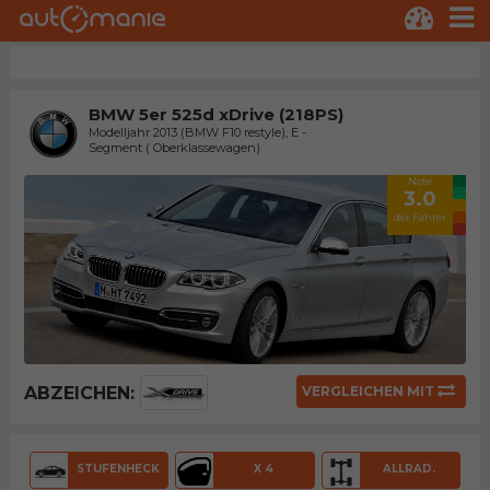
BMW 5er 525d xDrive (218PS)
Modelljahr 2013 (BMW F10 restyle), E -
Segment ( Oberklassewagen)
Note
3.0
der Fahrer
ABZEICHEN:
VERGLEICHEN MIT
STUFENHECK
X 4
ALLRAD.