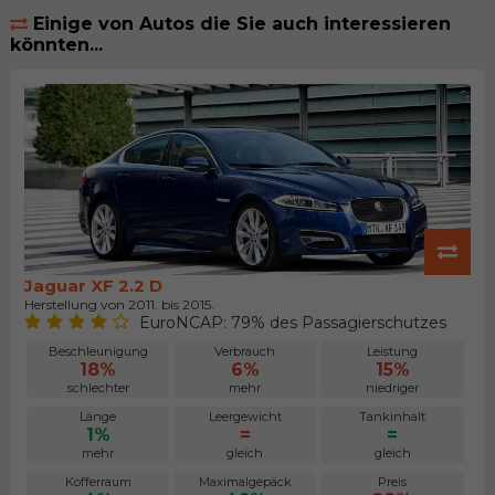
Einige von Autos die Sie auch interessieren
könnten...
Jaguar XF 2.2 D
Herstellung von 2011. bis 2015.
EuroNCAP: 79% des Passagierschutzes
Beschleunigung
Verbrauch
Leistung
18%
6%
15%
schlechter
mehr
niedriger
Länge
Leergewicht
Tankinhalt
1%
=
=
mehr
gleich
gleich
Kofferraum
Maximalgepäck
Preis