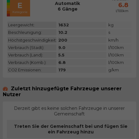
Automatik
E
6.8
6 Gänge
l/100km
Kategorie
Leergewicht:
1632
kg
Beschleunigung:
10.2
s
Höchstgeschwindigkeit:
200
km/h
Verbrauch (Stadt):
9.0
l/100km
Verbrauch (Land):
5.5
l/100km
Verbrauch (Komb.):
6.8
l/100km
CO2 Emissionen:
179
g/km
Zuletzt hinzugefügte Fahrzeuge unserer
Nutzer
Derzeit gibt es keine solchen Fahrzeuge in unserer
Gemeinschaft
Treten Sie der Gemeinschaft bei und fügen Sie
ein Fahrzeug hinzu