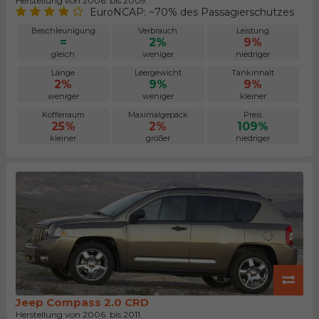
Herstellung von 2006. bis 2009.
EuroNCAP: ~70% des Passagierschutzes
Beschleunigung
Verbrauch
Leistung
=
2%
9%
gleich
weniger
niedriger
Länge
Leergewicht
Tankinhalt
2%
9%
9%
weniger
weniger
kleiner
Kofferraum
Maximalgepäck
Preis
25%
2%
109%
kleiner
größer
niedriger
Jeep Compass 2.0 CRD
Herstellung von 2006. bis 2011.