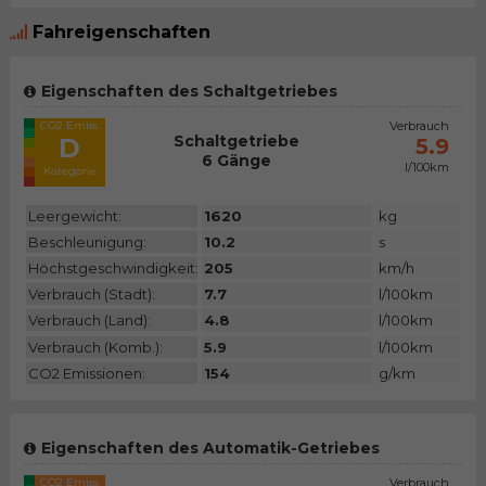
Fahreigenschaften
Eigenschaften des Schaltgetriebes
CO2 Emiss.
Verbrauch
Schaltgetriebe
D
5.9
6 Gänge
l/100km
Kategorie
Leergewicht:
1620
kg
Beschleunigung:
10.2
s
Höchstgeschwindigkeit:
205
km/h
Verbrauch (Stadt):
7.7
l/100km
Verbrauch (Land):
4.8
l/100km
Verbrauch (Komb.):
5.9
l/100km
CO2 Emissionen:
154
g/km
Eigenschaften des Automatik-Getriebes
CO2 Emiss.
Verbrauch