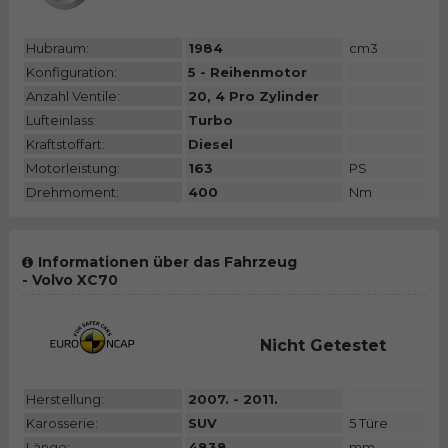
Hubraum:
1984
cm3
Konfiguration:
5 - Reihenmotor
Anzahl Ventile:
20, 4 Pro Zylinder
Lufteinlass:
Turbo
Kraftstoffart:
Diesel
Motorleistung:
163
PS
Drehmoment:
400
Nm
Informationen über das Fahrzeug
- Volvo XC70
Nicht Getestet
Herstellung:
2007. - 2011.
Karosserie:
SUV
5 Türe
Länge:
4838
mm