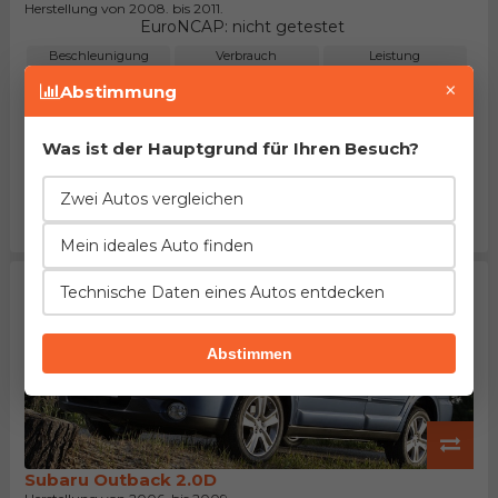
Herstellung von 2008. bis 2011.
EuroNCAP: nicht getestet
Beschleunigung
Verbrauch
Leistung
12%
9%
16%
×
Abstimmung
schlechter
mehr
niedriger
Länge
Leergewicht
Tankinhalt
1%
8%
9%
Was ist der Hauptgrund für Ihren Besuch?
mehr
mehr
größer
Kofferraum
Maximalgepäck
Preis
Zwei Autos vergleichen
244%
2%
4%
kleiner
kleiner
höher
Mein ideales Auto finden
Technische Daten eines Autos entdecken
Abstimmen
Subaru Outback 2.0D