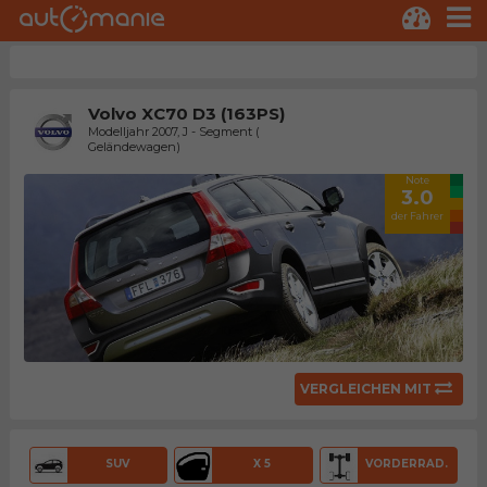
Volvo XC70 D3 (163PS)
Modelljahr 2007, J - Segment (
Geländewagen)
Note
3.0
der Fahrer
VERGLEICHEN MIT
SUV
X 5
VORDERRAD.