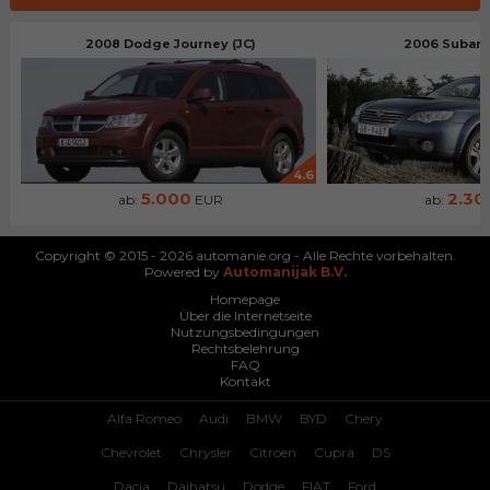
2008 Dodge Journey (JC)
2006 Subaru
4.6
5.000
2.30
ab:
EUR
ab:
Copyright © 2015 - 2026 automanie.org - Alle Rechte vorbehalten.
Powered by
Automanijak B.V.
Homepage
Über die Internetseite
Nutzungsbedingungen
Rechtsbelehrung
FAQ
Kontakt
Alfa Romeo
Audi
BMW
BYD
Chery
Chevrolet
Chrysler
Citroen
Cupra
DS
Dacia
Daihatsu
Dodge
FIAT
Ford