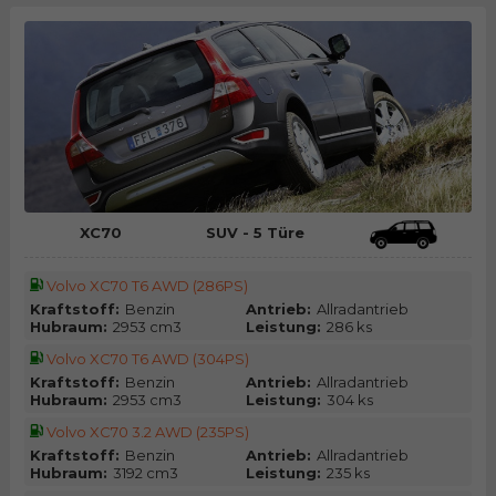
XC70
SUV - 5 Türe
Volvo XC70 T6 AWD (286PS)
Kraftstoff:
Benzin
Antrieb:
Allradantrieb
Hubraum:
2953 cm3
Leistung:
286 ks
Volvo XC70 T6 AWD (304PS)
Kraftstoff:
Benzin
Antrieb:
Allradantrieb
Hubraum:
2953 cm3
Leistung:
304 ks
Volvo XC70 3.2 AWD (235PS)
Kraftstoff:
Benzin
Antrieb:
Allradantrieb
Hubraum:
3192 cm3
Leistung:
235 ks