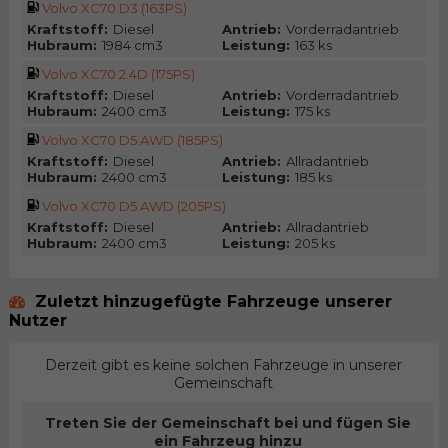
Volvo XC70 D3 (163PS)
Kraftstoff:
Diesel
Antrieb:
Vorderradantrieb
Hubraum:
1984 cm3
Leistung:
163 ks
Volvo XC70 2.4D (175PS)
Kraftstoff:
Diesel
Antrieb:
Vorderradantrieb
Hubraum:
2400 cm3
Leistung:
175 ks
Volvo XC70 D5 AWD (185PS)
Kraftstoff:
Diesel
Antrieb:
Allradantrieb
Hubraum:
2400 cm3
Leistung:
185 ks
Volvo XC70 D5 AWD (205PS)
Kraftstoff:
Diesel
Antrieb:
Allradantrieb
Hubraum:
2400 cm3
Leistung:
205 ks
Zuletzt hinzugefügte Fahrzeuge unserer
Nutzer
Derzeit gibt es keine solchen Fahrzeuge in unserer
Gemeinschaft
Treten Sie der Gemeinschaft bei und fügen Sie
ein Fahrzeug hinzu