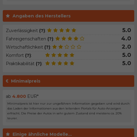
Angaben des Herstellers
5.0
Zuverlässigkeit
(?)
:
4.0
Fahreigenschaften
(?)
:
2.0
Wirtschaftlichkeit
(?)
:
5.0
Komfort
(?)
:
5.0
Praktikabilität
(?)
:
Minimalpreis
ab
4.800
EUR*
Minimalpreis ist hier nur zur ungefähren Information gegeben und wird durch
das Laden der Informationen aus den leitenden Portals für Auto-Anzeigen
erfrischt. Die Preise der Autos in sehr gutem Zustand sind meistens ca. 20%
teurer.
Einige ähnliche Modelle...