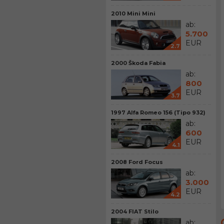
2010 Mini Mini
ab:
5.700
EUR
2.7
2000 Škoda Fabia
ab:
800
EUR
3.7
1997 Alfa Romeo 156 (Tipo 932)
ab:
600
EUR
4.1
2008 Ford Focus
ab:
3.000
EUR
4.2
2004 FIAT Stilo
ab: