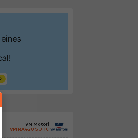
VM Motori
VM RA420 SOHC