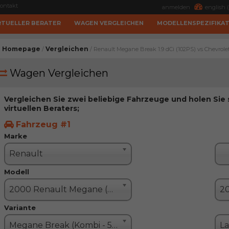
ontakt
anmelden
english (
RTUELLER BERATER
WAGEN VERGLEICHEN
MODELLENSPEZIFIKA
Homepage
Vergleichen
/
/ Renault Megane Break 1.9 dCi (102PS) vs Chevrolet
Wagen Vergleichen
Vergleichen Sie zwei beliebige Fahrzeuge und holen Sie
virtuellen Beraters;
Fahrzeug #1
Marke
Renault
Modell
2000 Renault Megane (Megane I restyle)
Variante
Megane Break (Kombi - 5 Türe)