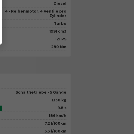
Diesel
4 - Reihenmotor, 4 Ventile pro
Zylinder
Turbo
1991 cm3
121 PS
280 Nm
Schaltgetriebe - 5 Gänge
1330 kg
9.8 s
186 km/h
7.2 l/100km
5.3 l/100km