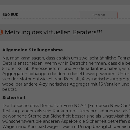
600 EUR
Preis ab
Meinung des virtuellen Beraters™
Allgemeine Stellungnahme
Na, man kann sagen, dass es sich um zwei sehr ähnliche Fahrz
Details entscheiden. Wenn wir in Betracht nehmen, dass die
5 Türer Kombi Karosserieform und Vorderradantrieb haben, wird
Aggregaten abhängen die durch diesel bewegt werden. Unter 
sich der Motor entwickelt von Renault, 4-zylindrisches Aggrega
wobei der andere 4-zylindrisches Aggregat mit 16 Ventilen un
besitzt.
Sicherheit
Die Tatsache dass Renault an Euro NCAP (European New Ca
Testung –anders als sein Konkurrrent- teilnahm, können wir als
gewonnene Sterne zur Sicherheit besser sind als Ungewisshei
wünschenswert die anderen Aspekte die Sicherheit betreffen so
Wagen sind Kompaktwagen, was im Prinzip bezüglich der Sich