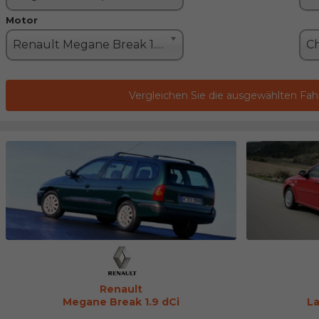
Motor
Renault Megane Break 1.9 dCi (102PS)
Vergleichen Sie die ausgewählten Fa
Renault
Megane Break 1.9 dCi
La