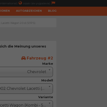
international)
srpski (ex-yugoslavia)
TIONEN
AUTOABZEICHEN
BLOG
 Lacetti Wagon 2.0 d (121PS)
 sich die Meinung unseres
Fahrzeug #2
Marke
Chevrolet
Modell
2002 Chevrolet Lacetti (Nubira)
Variante
Lacetti Wagon (Kombi - 5 Türe)