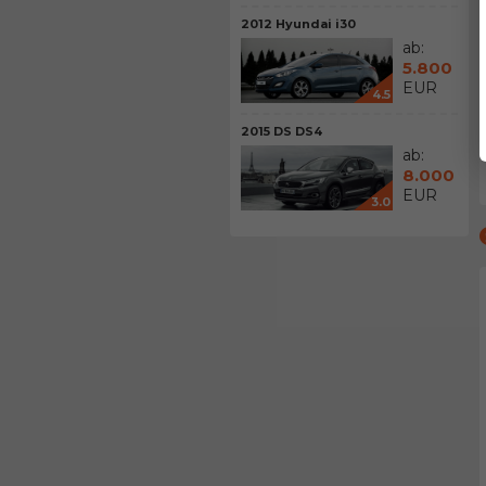
2012 Hyundai i30
ab:
5.800
EUR
4.5
2015 DS DS4
ab:
8.000
EUR
3.0