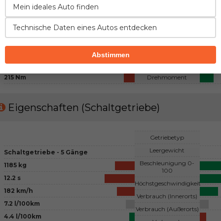
Mein ideales Auto finden
Diesel
Kraftstoff
4 - Reihenmotor, 2 Ventile pro Zylinder
Konfiguration
Technische Daten eines Autos entdecken
Turbo
Lufteinfluss
1870 cm3
Hubraum
Abstimmen
102 PS
Leistung
215 Nm
Drehmoment
Eigenschaften (Schaltgetriebe)
Getriebetyp
Leergewicht
Schaltgetriebe - 5 Gänge
Beschleunigung 0-
1185 kg
100
12.2 s
Höchstgeschwindigkeit
182 km/h
Verbrauch (Innerorts)
7.2 l/100km
Verbrauch (Außerorts)
4.4 l/100km