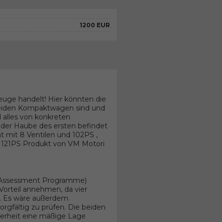
1200 EUR
euge handelt! Hier könnten die
 beiden Kompaktwagen sind und
 alles von konkreten
der Haube des ersten befindet
t mit 8 Ventilen und 102PS ,
d 121PS Produkt von VM Motori
r Assessment Programme)
 Vorteil annehmen, da vier
t. Es wäre außerdem
rgfältig zu prüfen. Die beiden
erheit eine mäßige Lage