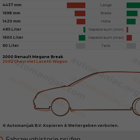
4437 mm
Länge
1698 mm
Breite
1420 mm
Höhe
485 Liter
Gepäckraum (min)
1600 Liter
Gepäckraum (max)
60 Liter
Tank
2000 Renault Megane Break
2002 Chevrolet Lacetti Wagon
© Automanijak B.V. Kopieren & Weitergeben verboten.
Fahrzeughistorie prüfen