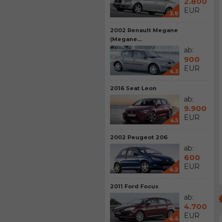
2.800
EUR
3.9
2002 Renault Megane
(Megane...
ab:
900
EUR
4.3
2016 Seat Leon
ab:
9.900
EUR
4.5
2002 Peugeot 206
ab:
600
EUR
4.2
2011 Ford Focus
ab:
4.700
EUR
4.4