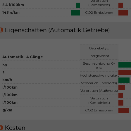
Verbrauch
5.4 l/100km
(Kombiniert)
143 g/km
CO2 Emissionen
Eigenschaften (Automatik Getriebe)
Getriebetyp
Leergewicht
Automatik - 4 Gänge
Beschleunigung 0-
kg
100
s
Höchstgeschwindigkeit
km/h
Verbrauch (Innerorts)
l/100km
Verbrauch (Außerorts)
l/100km
Verbrauch
l/100km
(Kombiniert)
g/km
CO2 Emissionen
Kosten