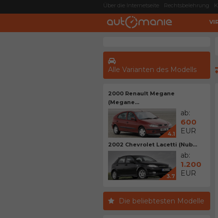
Über die Internetseite
Rechtsbelehrung
K
VI
Alle Varianten des Modells
2000 Renault Megane
(Megane...
ab:
600
EUR
4.1
2002 Chevrolet Lacetti (Nub...
ab:
1.200
EUR
3.7
Die beliebtesten Modelle