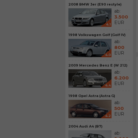
2008 BMW 3er (E90 restyle)
ab:
3.500
EUR
4.1
1998 Volkswagen Golf (Golf IV)
ab:
800
EUR
4.0
2009 Mercedes Benz E (W 212)
ab:
6.200
EUR
4.4
1998 Opel Astra (Astra G)
ab:
500
EUR
4.2
2004 Audi A4 (B7)
ab: