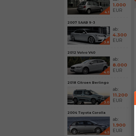
1.000
EUR
4.1
2007 SAAB 9-3
ab:
4.300
EUR
3.8
2012 Volvo V40
ab:
8.000
EUR
4.0
2018 Citroen Berlingo
ab:
11.200
EUR
3.0
2004 Toyota Corolla
ab:
1.900
EUR
4.5