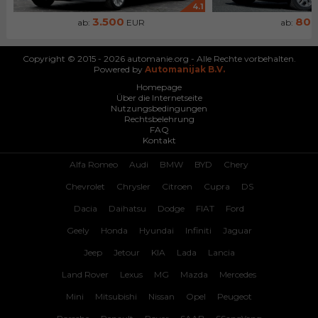
4.1
3.500
80
ab:
EUR
ab:
Copyright © 2015 - 2026 automanie.org - Alle Rechte vorbehalten.
Powered by
Automanijak B.V.
Homepage
Über die Internetseite
Nutzungsbedingungen
Rechtsbelehrung
FAQ
Kontakt
Alfa Romeo
Audi
BMW
BYD
Chery
Chevrolet
Chrysler
Citroen
Cupra
DS
Dacia
Daihatsu
Dodge
FIAT
Ford
Geely
Honda
Hyundai
Infiniti
Jaguar
Jeep
Jetour
KIA
Lada
Lancia
Land Rover
Lexus
MG
Mazda
Mercedes
Mini
Mitsubishi
Nissan
Opel
Peugeot