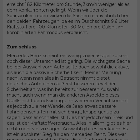
erreicht 182 Kilometer pro Stunde, 3km/h weniger als es
dem Konkurrenten gelingt. Wenn wir über die
Sparsamkeit reden wirken die Sachen relativ ähnlich bei
den beiden Fahrzeugen, da es im Durchschnitt 9.6 Liter
Kraftstoff pro 100 Kilometer (30 Meilen pro Galon), im
kombinierten Fahrmodus verbraucht.
Zum schluss
Mercedes Benz scheint ein wenig zuverlässiger zu sein,
doch dieser Unterschied ist gering. Die wichtigste Sache
bei der Auswahl vom Auto sollte doch sowohl die aktive,
als auch die passive Sicherheit sein. Meiner Meinung
nach, wenn man alles in Betracht nimmt bietet
deutsches Auto einen äußerst besseren Level der
Sicherheit an, was ihn bereits zur besseren Auswahl
macht auch wenn man die anderen Aspekte dieses
Duells nicht berücksichtigt. Im weiteren Verlauf kommt
es jedoch zu einer Wende, da Jeep etwas bessere
Fahreigenschaften mit sich bringt, knapp genug zu
sagen, dass er schneller ist. Dies hat jedoch sein Preis und
das ist der Kraftstoffverbrauch... Alles in allem, gibt es hier
nicht mehr viel zu sagen. Auswahl gibt es hier kaum. Es
ist ein absoluter Sieg für den Mercedes Benz. Dies war