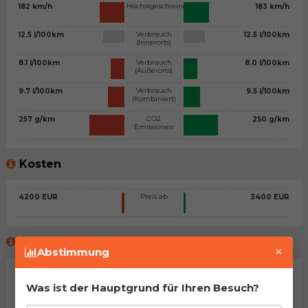
Höchstgeschwindigkeit
182 km/h
183 km/h
Verbrauch
12.5 l/100km
12.5 l/100km
(Innerorts)
Verbrauch
8.1 l/100km
8.0 l/100km
(Außerorts)
Verbrauch
9.7 l/100km
9.5 l/100km
(Kombiniert)
CO2
257 g/km
250 g/km
Emissionen
Kosten
Preis ab
4200 EUR
3400 EUR
Meinung des virtuellen Beraters™
×
Abstimmung
Allgemeine Stellungnahme
Was ist der Hauptgrund für Ihren Besuch?
Na, man kann sagen, dass es sich um zwei sehr ähnliche