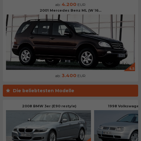
4.200
ab:
EUR
2001 Mercedes Benz ML (W 16...
4.5
3.400
ab:
EUR
Die beliebtesten Modelle
2008 BMW 3er (E90 restyle)
1998 Volkswagen 