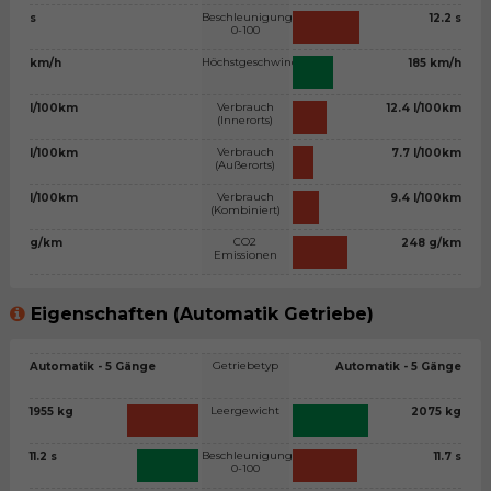
Beschleunigung
s
12.2 s
0-100
Höchstgeschwindigkeit
km/h
185 km/h
Verbrauch
l/100km
12.4 l/100km
(Innerorts)
Verbrauch
l/100km
7.7 l/100km
(Außerorts)
Verbrauch
l/100km
9.4 l/100km
(Kombiniert)
CO2
g/km
248 g/km
Emissionen
Eigenschaften (Automatik Getriebe)
Getriebetyp
Automatik - 5 Gänge
Automatik - 5 Gänge
Leergewicht
1955 kg
2075 kg
Beschleunigung
11.2 s
11.7 s
0-100