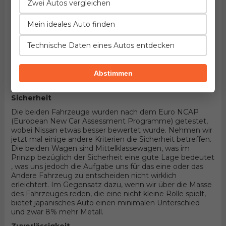
Fahrzeuge handelt! Hier könnten die Details entscheiden.
Zwei Autos vergleichen
Wenn wir in Betracht nehmen, dass die beiden
Mittelklassewagen sind und 4 Türer Stufenheck
Mein ideales Auto finden
Karosserieform und Vorderradantrieb haben, wird alles
von konkreten Aggregaten abhängen die durch benzin
Technische Daten eines Autos entdecken
bewegt werden. Unter der Haube des ersten befindet
sich der Motor entwickelt von Hyundai, 4-zylindrisches
Aggregat mit 16 Ventilen und 145PS , wobei der andere 4-
Abstimmen
zylindrisches Aggregat mit 16 Ventilen und 140PS
Produkt von Nissan besitzt.
Sicherheit
Die beiden Fahrzeuge wurden nach dem Euro NCAP
(European New Car Assessment Programme) getestet,
wobei Nissan etwas besser bewertet wurde. Nehmen wir
jetzt mal einige andere Kriterien die Sicherheit betreffen.
Die beiden Wagen sind Mittelklassewagen, was im
Prinzip bezüglich der Sicherheit eine gute Lage bedeutet
, was uns jedoch die Aufgabe uns für das eine oder das
Andere Fahrzeug zu entscheiden nicht wirklich
erleichtert. Im Gegensatz dazu, wenn wir über die Masse
des Fahrzeuges reden, die eine nicht kleine Rolle spielt,
bietet japanisches Auto einen minimalen Unterschied
und zwar 8% mehr Metall.