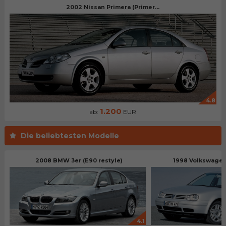
2002 Nissan Primera (Primer...
4.8
1.200
ab:
EUR
Die beliebtesten Modelle
2008 BMW 3er (E90 restyle)
1998 Volkswagen 
4.1