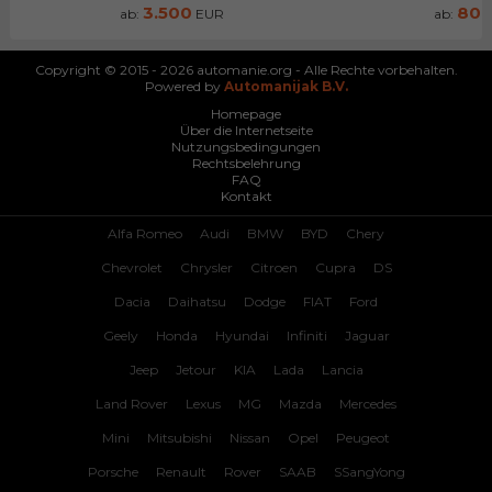
3.500
80
ab:
EUR
ab:
Copyright © 2015 - 2026 automanie.org - Alle Rechte vorbehalten.
Powered by
Automanijak B.V.
Homepage
Über die Internetseite
Nutzungsbedingungen
Rechtsbelehrung
FAQ
Kontakt
Alfa Romeo
Audi
BMW
BYD
Chery
Chevrolet
Chrysler
Citroen
Cupra
DS
Dacia
Daihatsu
Dodge
FIAT
Ford
Geely
Honda
Hyundai
Infiniti
Jaguar
Jeep
Jetour
KIA
Lada
Lancia
Land Rover
Lexus
MG
Mazda
Mercedes
Mini
Mitsubishi
Nissan
Opel
Peugeot
Porsche
Renault
Rover
SAAB
SSangYong