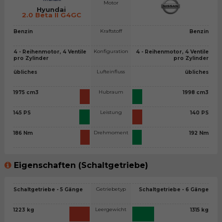
Motor
Hyundai
2.0 Beta II G4GC
Kraftstoff
Benzin
Benzin
Konfiguration
4 - Reihenmotor, 4 Ventile
4 - Reihenmotor, 4 Ventile
pro Zylinder
pro Zylinder
Lufteinfluss
übliches
übliches
Hubraum
1975 cm3
1998 cm3
Leistung
145 PS
140 PS
Drehmoment
186 Nm
192 Nm
Eigenschaften (Schaltgetriebe)
Getriebetyp
Schaltgetriebe - 5 Gänge
Schaltgetriebe - 6 Gänge
Leergewicht
1223 kg
1315 kg