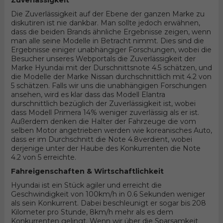
Zuverlässigkeit
Die Zuverlässigkeit auf der Ebene der ganzen Marke zu
diskutiren ist nie dankbar. Man sollte jedoch erwähnen,
dass die beiden Brands ähnliche Ergebnisse zeigen, wenn
man alle seine Modelle in Betracht nimmt. Dies sind die
Ergebnisse einiger unabhängiger Forschungen, wobei die
Besucher unseres Webportals die Zuverlässigkeit der
Marke Hyundai mit der Durschnittsnote 4.5 schätzen, und
die Modelle der Marke Nissan durchschnittlich mit 4.2 von
5 schätzen. Falls wir uns die unabhängigen Forschungen
ansehen, wird es klar dass das Modell Elantra
durschnittlich bezüglich der Zuverlässigkeit ist, wobei
dass Modell Primera 14% weniger zuverlässig als er ist.
Außerdem denken die Halter der Fahrzeuge die vom
selben Motor angetrieben werden wie koreanisches Auto,
dass er im Durchschnitt die Note 4.8verdient, wobei
derjenige unter der Haube des Konkurrenten die Note
4.2 von 5 erreichte.
Fahreigenschaften & Wirtschaftlichkeit
Hyundai ist ein Stück agiler und erreicht die
Geschwindigkeit von 100km/h in 0.6 Sekunden weniger
als sein Konkurrent. Dabei beschleunigt er sogar bis 208
Kilometer pro Stunde, 8km/h mehr als es dem
Konkurrenten gelingt. Wenn wir über die Sparsamkeit