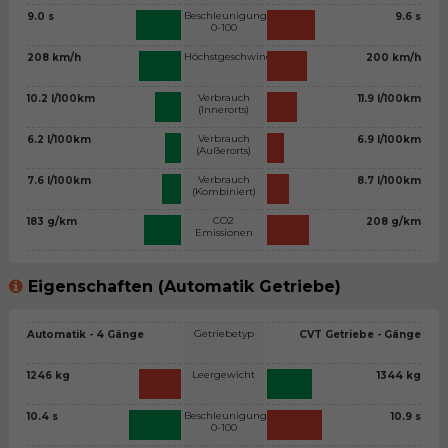
Beschleunigung
9.0 s
9.6 s
0-100
Höchstgeschwindigkeit
208 km/h
200 km/h
Verbrauch
10.2 l/100km
11.9 l/100km
(Innerorts)
Verbrauch
6.2 l/100km
6.9 l/100km
(Außerorts)
Verbrauch
7.6 l/100km
8.7 l/100km
(Kombiniert)
CO2
183 g/km
208 g/km
Emissionen
Eigenschaften (Automatik Getriebe)
Getriebetyp
Automatik - 4 Gänge
CVT Getriebe - Gänge
Leergewicht
1246 kg
1344 kg
Beschleunigung
10.4 s
10.9 s
0-100