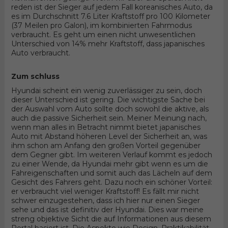
reden ist der Sieger auf jedem Fall koreanisches Auto, da
es im Durchschnitt 7.6 Liter Kraftstoff pro 100 Kilometer
(37 Meilen pro Galon), im kombinierten Fahrmodus
verbraucht. Es geht um einen nicht unwesentlichen
Unterschied von 14% mehr Kraftstoff, dass japanisches
Auto verbraucht.
Zum schluss
Hyundai scheint ein wenig zuverlässiger zu sein, doch
dieser Unterschied ist gering. Die wichtigste Sache bei
der Auswahl vom Auto sollte doch sowohl die aktive, als
auch die passive Sicherheit sein. Meiner Meinung nach,
wenn man alles in Betracht nimmt bietet japanisches
Auto mit Abstand höheren Level der Sicherheit an, was
ihm schon am Anfang den großen Vorteil gegenüber
dem Gegner gibt. Im weiteren Verlauf kommt es jedoch
zu einer Wende, da Hyundai mehr gibt wenn es um die
Fahreigenschaften und somit auch das Lächeln auf dem
Gesicht des Fahrers geht. Dazu noch ein schöner Vorteil:
er verbraucht viel weniger Kraftstoff! Es fällt mir nicht
schwer einzugestehen, dass ich hier nur einen Sieger
sehe und das ist definitiv der Hyundai. Dies war meine
streng objektive Sicht die auf Informationen aus diesem