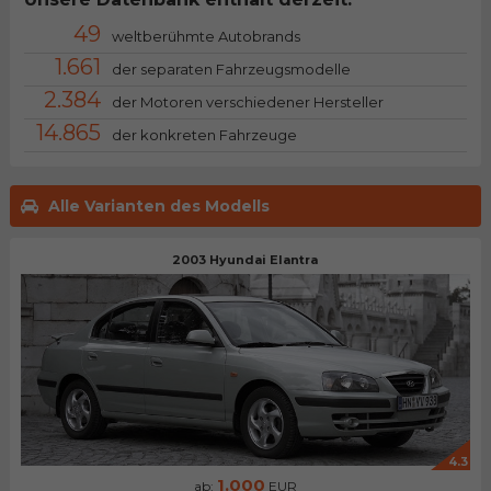
49
weltberühmte Autobrands
1.661
der separaten Fahrzeugsmodelle
2.384
der Motoren verschiedener Hersteller
14.865
der konkreten Fahrzeuge
Alle Varianten des Modells
2003 Hyundai Elantra
4.3
1.000
ab:
EUR