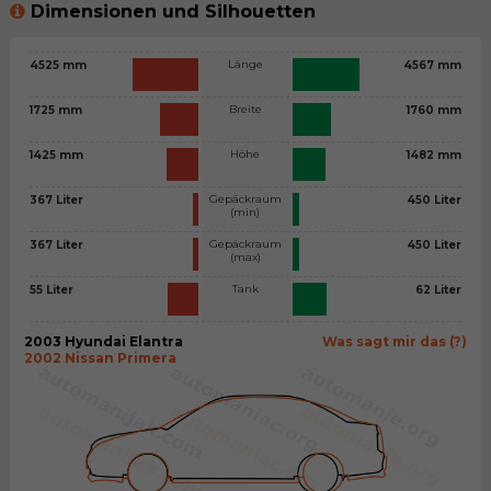
Dimensionen und Silhouetten
Länge
4525 mm
4567 mm
Breite
1725 mm
1760 mm
Höhe
1425 mm
1482 mm
Gepäckraum
367 Liter
450 Liter
(min)
Gepäckraum
367 Liter
450 Liter
(max)
Tank
55 Liter
62 Liter
2003 Hyundai Elantra
Was sagt mir das (?)
2002 Nissan Primera