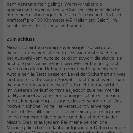
dem Konkurrenten gelingt. Wenn wir über die
Sparsamkeit reden wirken die Sachen relativ ähnlich bei
den beiden Fahrzeugen, da es im Durchschnitt 6.5 Liter
Kraftstoff pro 100 Kilometer (43 Meilen pro Galon), im
kombinierten Fahrmodus verbraucht.
Zum schluss
Nissan scheint ein wenig zuverlässiger zu sein, doch
dieser Unterschied ist gering. Die wichtigste Sache bei
der Auswahl vom Auto sollte doch sowohl die aktive, als
auch die passive Sicherheit sein. Meiner Meinung nach,
wenn man alles in Betracht nimmt bietet japanisches
Auto einen äußerst besseren Level der Sicherheit an, was
ihn bereits zur besseren Auswahl macht auch wenn man
die anderen Aspekte dieses Duells nicht berücksichtigt.
Im weiteren Verlauf kommt es jedoch zu einer Wende,
da Hyundai etwas bessere Fahreigenschaften mit sich
bringt, knapp genug zu sagen, dass er schneller ist. Dazu
noch ein schöner Vorteil: er verbraucht viel weniger
Kraftstoff! Es fällt mir nicht schwer einzugestehen, dass
ich hier nur einen Sieger sehe und das ist definitiv der
Nissan. Dies ist auf jedem Fall meine persönliche
Meinung die ich mir erlaube aufgrund der Daten über die