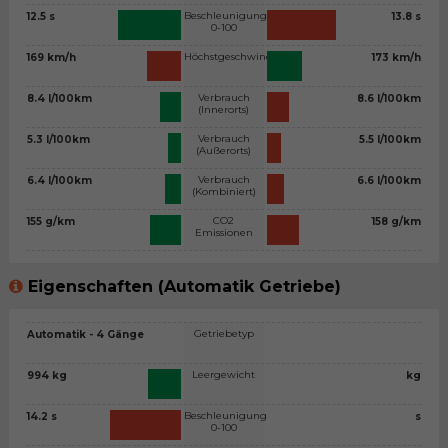
Beschleunigung
12.5 s
13.8 s
0-100
Höchstgeschwindigkeit
169 km/h
173 km/h
Verbrauch
8.4 l/100km
8.6 l/100km
(Innerorts)
Verbrauch
5.3 l/100km
5.5 l/100km
(Außerorts)
Verbrauch
6.4 l/100km
6.6 l/100km
(Kombiniert)
CO2
155 g/km
158 g/km
Emissionen
Eigenschaften (Automatik Getriebe)
Getriebetyp
Automatik - 4 Gänge
Leergewicht
994 kg
kg
Beschleunigung
14.2 s
s
0-100