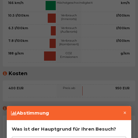
Höchstgeschwindigkeit
166 km/h
km/h
Verbrauch
10.5 l/100km
l/100km
(Innerorts)
Verbrauch
6.3 l/100km
l/100km
(Außerorts)
Verbrauch
7.8 l/100km
l/100km
(Kombiniert)
CO2
188 g/km
g/km
Emissionen
Kosten
Preis ab
400 EUR
950 EUR
Meinung des virtuellen Beraters™
×
Abstimmung
Allgemeine Stellungnahme
Was ist der Hauptgrund für Ihren Besuch?
Na, man kann sagen, dass es sich um zwei sehr ähnliche