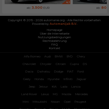
4.1
3.500
80
ab:
EUR
ab:
Copyright © 2015 - 2026 automanie.org - Alle Rechte vorbehalten.
Powered by
Automanijak B.V.
Homepage
Über die Internetseite
Nutzungsbedingungen
Rechtsbelehrung
FAQ
Kontakt
Alfa Romeo
Audi
BMW
BYD
Chery
Chevrolet
Chrysler
Citroen
Cupra
DS
Dacia
Daihatsu
Dodge
FIAT
Ford
Geely
Honda
Hyundai
Infiniti
Jaguar
Jeep
Jetour
KIA
Lada
Lancia
Land Rover
Lexus
MG
Mazda
Mercedes
Mini
Mitsubishi
Nissan
Opel
Peugeot