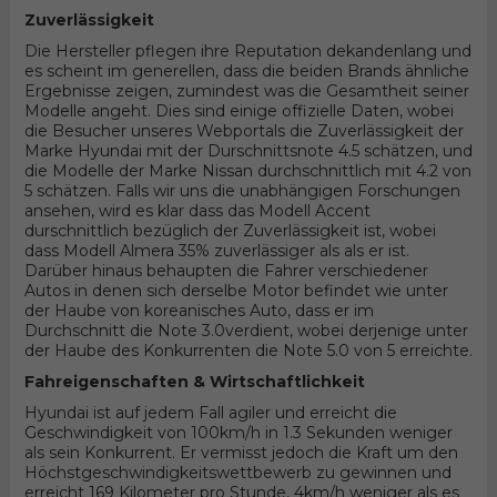
Zuverlässigkeit
Die Hersteller pflegen ihre Reputation dekandenlang und
es scheint im generellen, dass die beiden Brands ähnliche
Ergebnisse zeigen, zumindest was die Gesamtheit seiner
Modelle angeht. Dies sind einige offizielle Daten, wobei
die Besucher unseres Webportals die Zuverlässigkeit der
Marke Hyundai mit der Durschnittsnote 4.5 schätzen, und
die Modelle der Marke Nissan durchschnittlich mit 4.2 von
5 schätzen. Falls wir uns die unabhängigen Forschungen
ansehen, wird es klar dass das Modell Accent
durschnittlich bezüglich der Zuverlässigkeit ist, wobei
dass Modell Almera 35% zuverlässiger als als er ist.
Darüber hinaus behaupten die Fahrer verschiedener
Autos in denen sich derselbe Motor befindet wie unter
der Haube von koreanisches Auto, dass er im
Durchschnitt die Note 3.0verdient, wobei derjenige unter
der Haube des Konkurrenten die Note 5.0 von 5 erreichte.
Fahreigenschaften & Wirtschaftlichkeit
Hyundai ist auf jedem Fall agiler und erreicht die
Geschwindigkeit von 100km/h in 1.3 Sekunden weniger
als sein Konkurrent. Er vermisst jedoch die Kraft um den
Höchstgeschwindigkeitswettbewerb zu gewinnen und
erreicht 169 Kilometer pro Stunde, 4km/h weniger als es