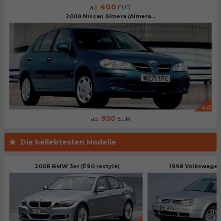
400
ab:
EUR
2000 Nissan Almera (Almera...
4.0
950
ab:
EUR
Die beliebtesten Modelle
2008 BMW 3er (E90 restyle)
1998 Volkswagen 