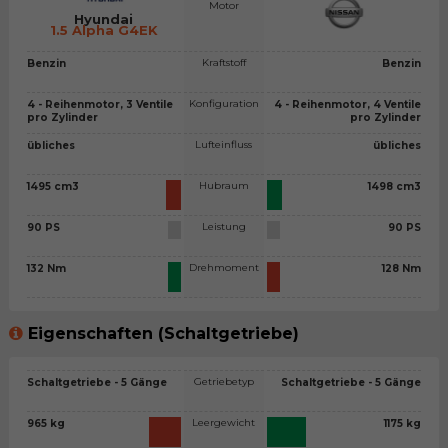
Motor
Hyundai
1.5 Alpha G4EK
Kraftstoff
Benzin
Benzin
Konfiguration
4 - Reihenmotor, 3 Ventile
4 - Reihenmotor, 4 Ventile
pro Zylinder
pro Zylinder
Lufteinfluss
übliches
übliches
Hubraum
1495 cm3
1498 cm3
Leistung
90 PS
90 PS
Drehmoment
132 Nm
128 Nm
Eigenschaften (Schaltgetriebe)
Getriebetyp
Schaltgetriebe - 5 Gänge
Schaltgetriebe - 5 Gänge
Leergewicht
965 kg
1175 kg