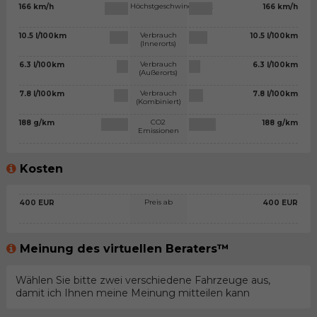
Höchstgeschwindigkeit
166 km/h
166 km/h
Verbrauch
10.5 l/100km
10.5 l/100km
(Innerorts)
Verbrauch
6.3 l/100km
6.3 l/100km
(Außerorts)
Verbrauch
7.8 l/100km
7.8 l/100km
(Kombiniert)
CO2
188 g/km
188 g/km
Emissionen
Kosten
Preis ab
400 EUR
400 EUR
Meinung des virtuellen Beraters™
Wählen Sie bitte zwei verschiedene Fahrzeuge aus,
damit ich Ihnen meine Meinung mitteilen kann