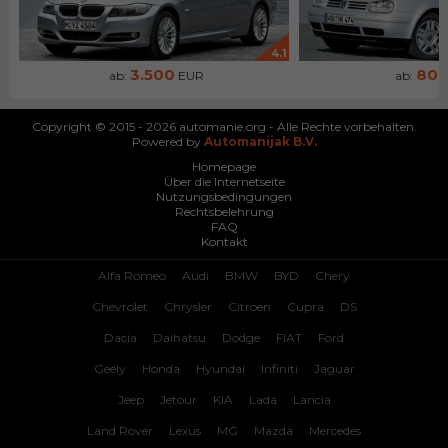
4.1
3.500
80
ab:
EUR
ab:
Copyright © 2015 - 2026 automanie.org - Alle Rechte vorbehalten.
Powered by
Automanijak B.V.
Homepage
Über die Internetseite
Nutzungsbedingungen
Rechtsbelehrung
FAQ
Kontakt
Alfa Romeo
Audi
BMW
BYD
Chery
Chevrolet
Chrysler
Citroen
Cupra
DS
Dacia
Daihatsu
Dodge
FIAT
Ford
Geely
Honda
Hyundai
Infiniti
Jaguar
Jeep
Jetour
KIA
Lada
Lancia
Land Rover
Lexus
MG
Mazda
Mercedes