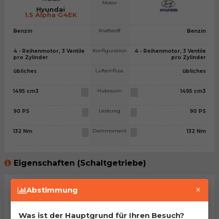
Motor
Hyundai
1.5 Alpha G4EK
Kraftstoff
Benzin
Benzin
Konfiguration
4 - Reihenmotor, 3 Ventile
4 - Reihenmotor, 3 Ventile
pro Zylinder
pro Zylinder
Lufteinfluss
übliches
übliches
Hubraum
1495 cm3
1495 cm3
Leistung
90 PS
90 PS
Drehmoment
132 Nm
132 Nm
Eigenschaften (Schaltgetriebe)
×
Getriebetyp
Schaltgetriebe - 5 Gänge
Schaltgetriebe - 5 Gänge
Abstimmung
Leergewicht
965 kg
965 kg
Was ist der Hauptgrund für Ihren Besuch?