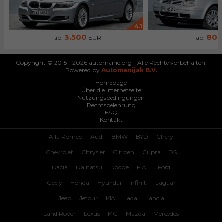
4.1
3.500
80
ab:
EUR
ab:
Copyright © 2015 - 2026 automanie.org - Alle Rechte vorbehalten.
Powered by
Automanijak B.V.
Homepage
Über die Internetseite
Nutzungsbedingungen
Rechtsbelehrung
FAQ
Kontakt
Alfa Romeo
Audi
BMW
BYD
Chery
Chevrolet
Chrysler
Citroen
Cupra
DS
Dacia
Daihatsu
Dodge
FIAT
Ford
Geely
Honda
Hyundai
Infiniti
Jaguar
Jeep
Jetour
KIA
Lada
Lancia
Land Rover
Lexus
MG
Mazda
Mercedes