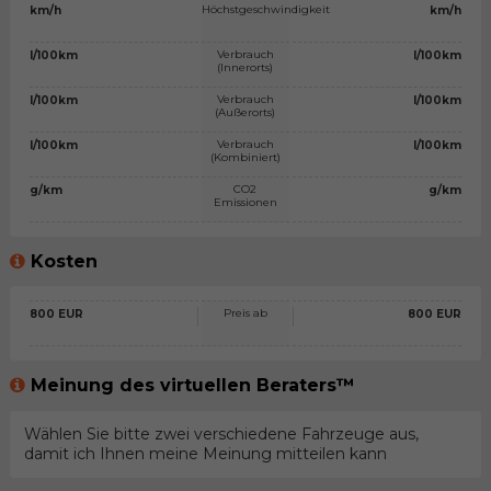
Höchstgeschwindigkeit
km/h
km/h
Verbrauch
l/100km
l/100km
(Innerorts)
Verbrauch
l/100km
l/100km
(Außerorts)
Verbrauch
l/100km
l/100km
(Kombiniert)
CO2
g/km
g/km
Emissionen
Kosten
Preis ab
800 EUR
800 EUR
Meinung des virtuellen Beraters™
Wählen Sie bitte zwei verschiedene Fahrzeuge aus,
damit ich Ihnen meine Meinung mitteilen kann