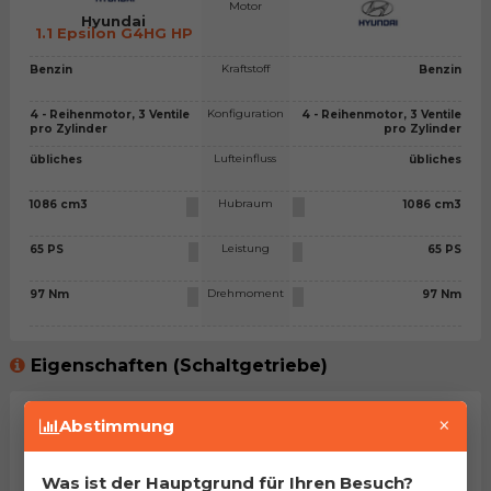
Motor
Hyundai
1.1 Epsilon G4HG HP
Kraftstoff
Benzin
Benzin
Konfiguration
4 - Reihenmotor, 3 Ventile
4 - Reihenmotor, 3 Ventile
pro Zylinder
pro Zylinder
Lufteinfluss
übliches
übliches
Hubraum
1086 cm3
1086 cm3
Leistung
65 PS
65 PS
Drehmoment
97 Nm
97 Nm
Eigenschaften (Schaltgetriebe)
×
Getriebetyp
Schaltgetriebe - 5 Gänge
Schaltgetriebe - 5 Gänge
Abstimmung
Leergewicht
924 kg
924 kg
Was ist der Hauptgrund für Ihren Besuch?