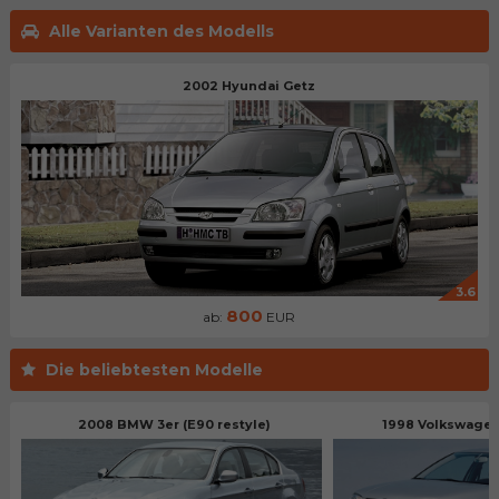
Alle Varianten des Modells
2002 Hyundai Getz
3.6
800
ab:
EUR
Die beliebtesten Modelle
2008 BMW 3er (E90 restyle)
1998 Volkswagen 