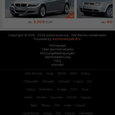
4.1
3.500
80
ab:
EUR
ab:
Copyright © 2015 - 2026 automanie.org - Alle Rechte vorbehalten.
Powered by
Automanijak B.V.
Homepage
Über die Internetseite
Nutzungsbedingungen
Rechtsbelehrung
FAQ
Kontakt
Alfa Romeo
Audi
BMW
BYD
Chery
Chevrolet
Chrysler
Citroen
Cupra
DS
Dacia
Daihatsu
Dodge
FIAT
Ford
Geely
Honda
Hyundai
Infiniti
Jaguar
Jeep
Jetour
KIA
Lada
Lancia
Land Rover
Lexus
MG
Mazda
Mercedes