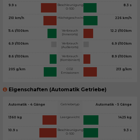
Beschleunigung
9.9 s
8.3 s
0-100
Höchstgeschwindigkeit
210 km/h
226 km/h
Verbrauch
11.4 l/100km
12.2 l/100km
(Innerorts)
Verbrauch
6.9 l/100km
6.9 l/100km
(Außerorts)
Verbrauch
8.6 l/100km
8.9 l/100km
(Kombiniert)
CO2
205 g/km
213 g/km
Emissionen
Eigenschaften (Automatik Getriebe)
Getriebetyp
Automatik - 4 Gänge
Automatik - 5 Gänge
Leergewicht
1360 kg
1425 kg
Beschleunigung
10.9 s
9.3 s
0-100