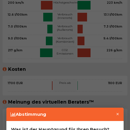
Höchstgeschwindigkeit
200 km/h
223 km/h
Verbrauch
12.6 l/100km
13.1 l/100km
(Innerorts)
Verbrauch
7.0 l/100km
7.3 l/100km
(Außerorts)
Verbrauch
9.0 l/100km
9.4 l/100km
(Kombiniert)
CO2
217 g/km
226 g/km
Emissionen
Kosten
Preis ab
1700 EUR
1100 EUR
Meinung des virtuellen Beraters™
×
Abstimmung
Allgemeine Stellungnahme
Zwei zweifellos ziemlich ähnliche Autos. Trotzdem haben
Was ist der Hauptgrund für Ihren Besuch?