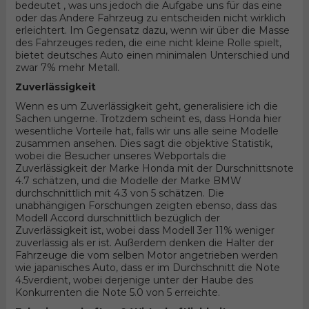
bedeutet , was uns jedoch die Aufgabe uns für das eine
oder das Andere Fahrzeug zu entscheiden nicht wirklich
erleichtert. Im Gegensatz dazu, wenn wir über die Masse
des Fahrzeuges reden, die eine nicht kleine Rolle spielt,
bietet deutsches Auto einen minimalen Unterschied und
zwar 7% mehr Metall.
Zuverlässigkeit
Wenn es um Zuverlässigkeit geht, generalisiere ich die
Sachen ungerne. Trotzdem scheint es, dass Honda hier
wesentliche Vorteile hat, falls wir uns alle seine Modelle
zusammen ansehen. Dies sagt die objektive Statistik,
wobei die Besucher unseres Webportals die
Zuverlässigkeit der Marke Honda mit der Durschnittsnote
4.7 schätzen, und die Modelle der Marke BMW
durchschnittlich mit 4.3 von 5 schätzen. Die
unabhängigen Forschungen zeigten ebenso, dass das
Modell Accord durschnittlich bezüglich der
Zuverlässigkeit ist, wobei dass Modell 3er 11% weniger
zuverlässig als er ist. Außerdem denken die Halter der
Fahrzeuge die vom selben Motor angetrieben werden
wie japanisches Auto, dass er im Durchschnitt die Note
4.5verdient, wobei derjenige unter der Haube des
Konkurrenten die Note 5.0 von 5 erreichte.