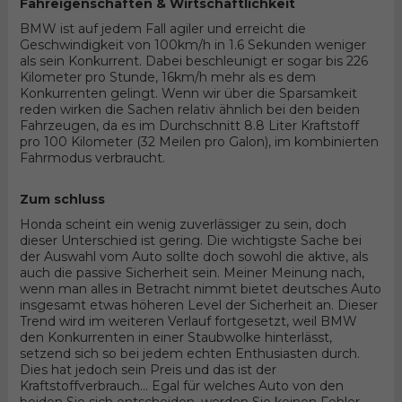
Fahreigenschaften & Wirtschaftlichkeit
BMW ist auf jedem Fall agiler und erreicht die
Geschwindigkeit von 100km/h in 1.6 Sekunden weniger
als sein Konkurrent. Dabei beschleunigt er sogar bis 226
Kilometer pro Stunde, 16km/h mehr als es dem
Konkurrenten gelingt. Wenn wir über die Sparsamkeit
reden wirken die Sachen relativ ähnlich bei den beiden
Fahrzeugen, da es im Durchschnitt 8.8 Liter Kraftstoff
pro 100 Kilometer (32 Meilen pro Galon), im kombinierten
Fahrmodus verbraucht.
Zum schluss
Honda scheint ein wenig zuverlässiger zu sein, doch
dieser Unterschied ist gering. Die wichtigste Sache bei
der Auswahl vom Auto sollte doch sowohl die aktive, als
auch die passive Sicherheit sein. Meiner Meinung nach,
wenn man alles in Betracht nimmt bietet deutsches Auto
insgesamt etwas höheren Level der Sicherheit an. Dieser
Trend wird im weiteren Verlauf fortgesetzt, weil BMW
den Konkurrenten in einer Staubwolke hinterlässt,
setzend sich so bei jedem echten Enthusiasten durch.
Dies hat jedoch sein Preis und das ist der
Kraftstoffverbrauch... Egal für welches Auto von den