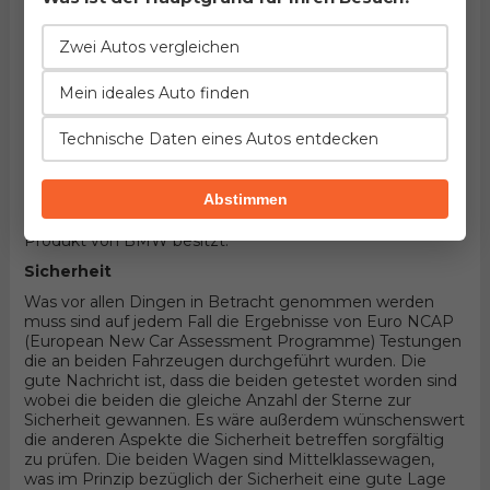
die beiden auch eigene unterschieldiche Einzelheiten
anzubieten. Da die beiden Fahrzeuge benzin als
Leistungsquelle benutzen sowie 4 Türer Stufenheck
Zwei Autos vergleichen
Karosserieform im Rahmen demselben '
Mittelklassewagen' Segment besitzen, ist der größte
Mein ideales Auto finden
Unterschied anderweitig organisierter Antrieb
(Vorderradantrieb der durch Hondaimplementiert wird,
Technische Daten eines Autos entdecken
beziehungsweise Hinterradantireb wenn es sich um
BMW handelt). Unter der Haube des ersten befindet sich
der Motor entwickelt von Honda, 4-zylindrisches
Abstimmen
Aggregat mit 16 Ventilen und 152PS , wobei der andere 6-
zylindrisches Aggregat mit 24 Ventilen und 170PS
Produkt von BMW besitzt.
Sicherheit
Was vor allen Dingen in Betracht genommen werden
muss sind auf jedem Fall die Ergebnisse von Euro NCAP
(European New Car Assessment Programme) Testungen
die an beiden Fahrzeugen durchgeführt wurden. Die
gute Nachricht ist, dass die beiden getestet worden sind
wobei die beiden die gleiche Anzahl der Sterne zur
Sicherheit gewannen. Es wäre außerdem wünschenswert
die anderen Aspekte die Sicherheit betreffen sorgfältig
zu prüfen. Die beiden Wagen sind Mittelklassewagen,
was im Prinzip bezüglich der Sicherheit eine gute Lage