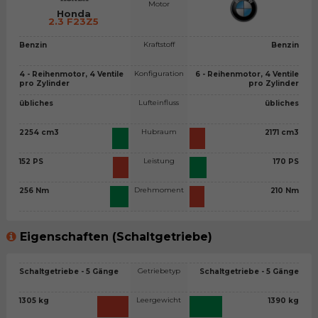
Motor
Honda
2.3 F23Z5
Kraftstoff
Benzin
Benzin
Konfiguration
4 - Reihenmotor, 4 Ventile
6 - Reihenmotor, 4 Ventile
pro Zylinder
pro Zylinder
Lufteinfluss
übliches
übliches
Hubraum
2254 cm3
2171 cm3
Leistung
152 PS
170 PS
Drehmoment
256 Nm
210 Nm
Eigenschaften (Schaltgetriebe)
Getriebetyp
Schaltgetriebe - 5 Gänge
Schaltgetriebe - 5 Gänge
Leergewicht
1305 kg
1390 kg