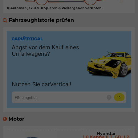
© Automanijak B.V. Kopieren & Weitergeben verboten.
Fahrzeughistorie prüfen
Motor
Hyundai
1.0 Kappa II T-GDI LP