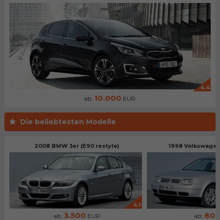
4.4
10.000
ab:
EUR
Die beliebtesten Modelle
2008 BMW 3er (E90 restyle)
1998 Volkswagen 
4.1
3.500
80
ab:
EUR
ab: