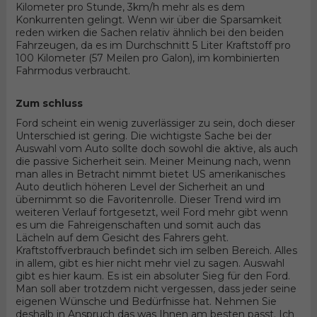
Kilometer pro Stunde, 3km/h mehr als es dem
Konkurrenten gelingt. Wenn wir über die Sparsamkeit
reden wirken die Sachen relativ ähnlich bei den beiden
Fahrzeugen, da es im Durchschnitt 5 Liter Kraftstoff pro
100 Kilometer (57 Meilen pro Galon), im kombinierten
Fahrmodus verbraucht.
Zum schluss
Ford scheint ein wenig zuverlässiger zu sein, doch dieser
Unterschied ist gering. Die wichtigste Sache bei der
Auswahl vom Auto sollte doch sowohl die aktive, als auch
die passive Sicherheit sein. Meiner Meinung nach, wenn
man alles in Betracht nimmt bietet US amerikanisches
Auto deutlich höheren Level der Sicherheit an und
übernimmt so die Favoritenrolle. Dieser Trend wird im
weiteren Verlauf fortgesetzt, weil Ford mehr gibt wenn
es um die Fahreigenschaften und somit auch das
Lächeln auf dem Gesicht des Fahrers geht.
Kraftstoffverbrauch befindet sich im selben Bereich. Alles
in allem, gibt es hier nicht mehr viel zu sagen. Auswahl
gibt es hier kaum. Es ist ein absoluter Sieg für den Ford.
Man soll aber trotzdem nicht vergessen, dass jeder seine
eigenen Wünsche und Bedürfnisse hat. Nehmen Sie
deshalb in Anspruch das was Ihnen am besten passt. Ich