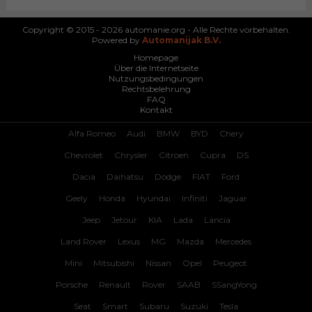
Copyright © 2015 - 2026 automanie.org - Alle Rechte vorbehalten.
Powered by
Automanijak B.V.
Homepage
Über die Internetseite
Nutzungsbedingungen
Rechtsbelehrung
FAQ
Kontakt
Alfa Romeo
Audi
BMW
BYD
Chery
Chevrolet
Chrysler
Citroen
Cupra
DS
Dacia
Daihatsu
Dodge
FIAT
Ford
Geely
Honda
Hyundai
Infiniti
Jaguar
Jeep
Jetour
KIA
Lada
Lancia
Land Rover
Lexus
MG
Mazda
Mercedes
Mini
Mitsubishi
Nissan
Opel
Peugeot
Porsche
Renault
Rover
SAAB
SSangYong
Seat
Smart
Subaru
Suzuki
Tesla