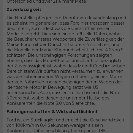
Unterschied und zwar 21% mehr Metall.
Zuverlässigkeit
Die Hersteller pflegen ihre Reputation dekandenlang und
es scheint im generellen, dass Ford hier trotzdem besser
drauf steht, zumindest was die Gesamtheit seiner
Modelle angeht. Dies sind einige offizielle Daten, wobei
die Besucher unseres Webportals die Zuverlässigkeit der
Marke Ford mit der Durschnittsnote 4.4 schätzen, und
die Modelle der Marke KIA durchschnittlich mit 4.6 von 5
schätzen. Die unabhängigen Forschungen zeigten
ebenso, dass das Modell Focus durschnittlich bezüglich
der Zuverlässigkeit ist, wobei dass Modell Ceed im selben
Bereich steht.Wir dürften nicht versäumen zu erwähnen,
was die Fahrer anderer Wagen mit dem gleichen Motor
denken. Nähmlich meinen diejenigen deren Wagen der
identische Motor in Bewegung setzt wie US
amerikanisches Auto, dass er im Durchschnitt die Note
5.0verdient, wobei derjenige unter der Haube des
Konkurrenten die Note 3.0 von 5 erreichte.
Fahreigenschaften & Wirtschaftlichkeit
Ford ist ein Stück agiler und erreicht die Geschwindigkeit
von 100km/h in 0.4 Sekunden weniger als sein
Konkurrent. Dabei beschleunigt er sogar bis 185