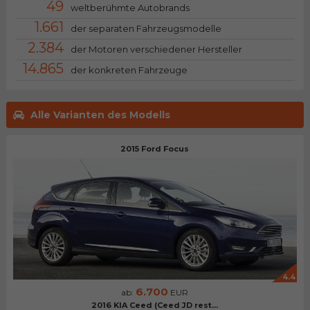
49
weltberühmte Autobrands
1.661
der separaten Fahrzeugsmodelle
2.384
der Motoren verschiedener Hersteller
14.865
der konkreten Fahrzeuge
Alle Varianten des Modells
2015 Ford Focus
4.4
6.700
ab:
EUR
2016 KIA Ceed (Ceed JD rest...