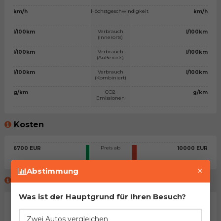
Höchstgeschwindigkeit
km/h
km/h
Verbrauch
l/100km
l/100km
(Innerorts)
Verbrauch
l/100km
l/100km
(Außerorts)
Verbrauch
l/100km
l/100km
(Kombiniert)
CO2
g/km
g/km
Emissionen
Kosten
Preis ab
6700 EUR
10000 EUR
×
Abstimmung
Meinung des virtuellen Beraters™
Was ist der Hauptgrund für Ihren Besuch?
Allgemeine Stellungnahme
Zwei Autos vergleichen