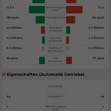
Beschleunigung
12.7 s
13.1 s
0-100
Höchstgeschwindigkeit
185 km/h
182 km/h
Verbrauch
6.5 l/100km
6.3 l/100km
(Innerorts)
Verbrauch
4.2 l/100km
4.3 l/100km
(Außerorts)
Verbrauch
5.0 l/100km
5.0 l/100km
(Kombiniert)
CO2
115 g/km
117 g/km
Emissionen
Eigenschaften (Automatik Getriebe)
Getriebetyp
Leergewicht
kg
kg
Beschleunigung
s
s
0-100