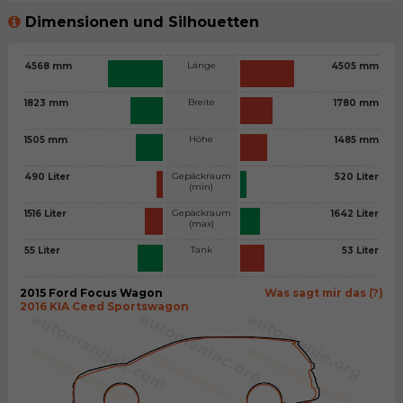
Dimensionen und Silhouetten
Länge
4568 mm
4505 mm
Breite
1823 mm
1780 mm
Höhe
1505 mm
1485 mm
Gepäckraum
490 Liter
520 Liter
(min)
Gepäckraum
1516 Liter
1642 Liter
(max)
Tank
55 Liter
53 Liter
2015 Ford Focus Wagon
Was sagt mir das (?)
2016 KIA Ceed Sportswagon