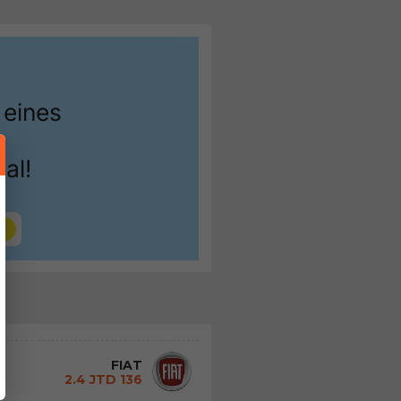
FIAT
2.4 JTD 136