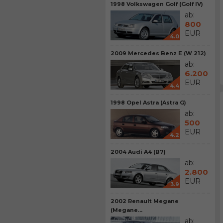
1998 Volkswagen Golf (Golf IV)
ab:
800
EUR
4.0
2009 Mercedes Benz E (W 212)
ab:
6.200
EUR
4.4
1998 Opel Astra (Astra G)
ab:
500
EUR
4.2
2004 Audi A4 (B7)
ab:
2.800
EUR
3.9
2002 Renault Megane
(Megane...
ab: