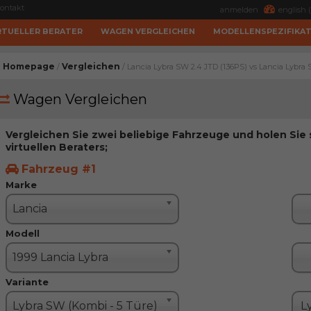
ontakt
anmelden
english (
RTUELLER BERATER
WAGEN VERGLEICHEN
MODELLENSPEZIFIKA
Homepage
Vergleichen
/
/ Lancia Lybra SW 2.4 JTD (136PS) vs Lancia Lybra 
Wagen Vergleichen
Vergleichen Sie zwei beliebige Fahrzeuge und holen Sie
virtuellen Beraters;
Fahrzeug #1
Marke
Lancia
Modell
1999 Lancia Lybra
Variante
Lybra SW (Kombi - 5 Türe)
L