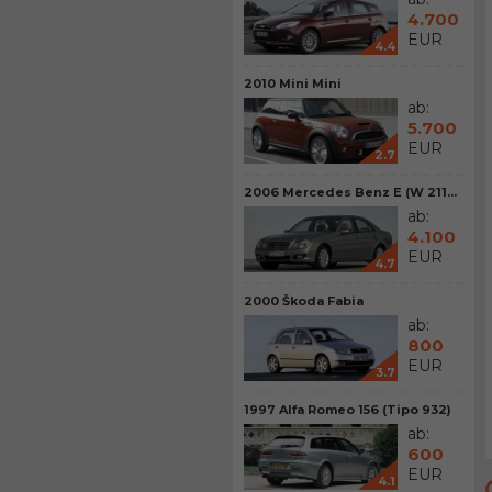
4.700
EUR
4.4
2010 Mini Mini
ab:
5.700
EUR
2.7
2006 Mercedes Benz E (W 211...
ab:
4.100
EUR
4.7
2000 Škoda Fabia
ab:
800
EUR
3.7
1997 Alfa Romeo 156 (Tipo 932)
ab:
600
EUR
4.1