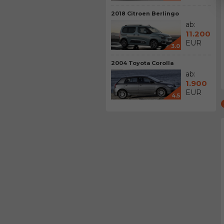
2018 Citroen Berlingo
ab:
11.200
EUR
3.0
2004 Toyota Corolla
ab:
1.900
EUR
4.5