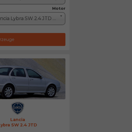
Motor
Lancia Lybra SW 2.4 JTD (136PS)
hrzeuge
Lancia
Lybra SW 2.4 JTD