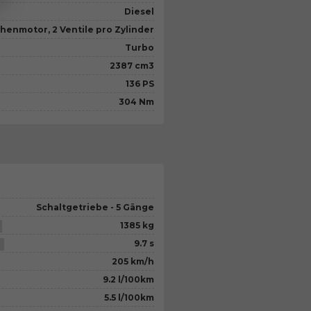
Diesel
eihenmotor, 2 Ventile pro Zylinder
Turbo
2387 cm3
136 PS
304 Nm
Schaltgetriebe - 5 Gänge
1385 kg
9.7 s
205 km/h
9.2 l/100km
5.5 l/100km