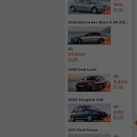
900
EUR
4.3
2020 Mercedes Benz E (W 213...
5.0
ab:
37.900
EUR
2016 Seat Leon
ab:
9.900
EUR
4.5
2002 Peugeot 206
ab:
600
EUR
4.2
2011 Ford Focus
ab: