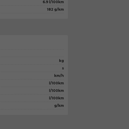
6.9 l/100km
182 g/km
kg
s
km/h
l/100km
l/100km
l/100km
g/km