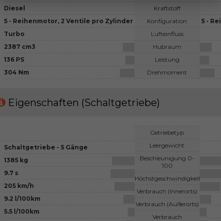
Diesel
Kraftstoff
5 - Reihenmotor, 2 Ventile pro Zylinder
Konfiguration
5 - R
Turbo
Lufteinfluss
2387 cm3
Hubraum
136 PS
Leistung
304 Nm
Drehmoment
Eigenschaften (Schaltgetriebe)
Getriebetyp
Leergewicht
Schaltgetriebe - 5 Gänge
Beschleunigung 0-
1385 kg
100
9.7 s
Höchstgeschwindigkeit
205 km/h
Verbrauch (Innerorts)
9.2 l/100km
Verbrauch (Außerorts)
5.5 l/100km
Verbrauch