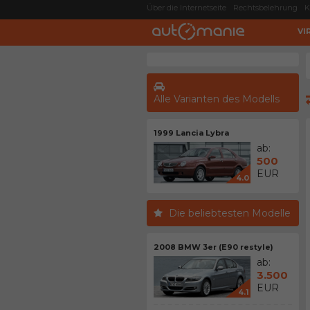
Über die Internetseite
Rechtsbelehrung
K
VI
Alle Varianten des Modells
1999 Lancia Lybra
ab:
500
EUR
4.0
Die beliebtesten Modelle
2008 BMW 3er (E90 restyle)
ab:
3.500
EUR
4.1