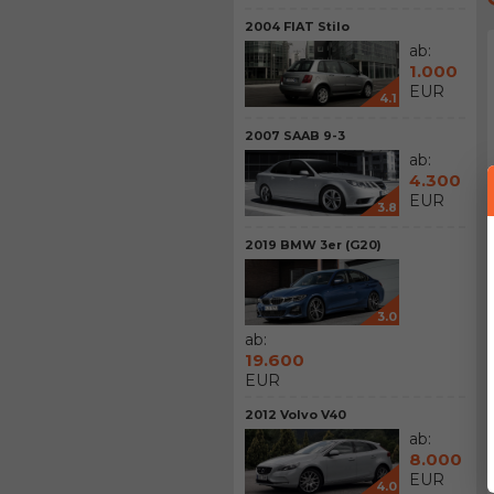
2004 FIAT Stilo
ab:
1.000
EUR
4.1
2007 SAAB 9-3
ab:
4.300
EUR
3.8
2019 BMW 3er (G20)
3.0
ab:
19.600
EUR
2012 Volvo V40
ab:
8.000
EUR
4.0