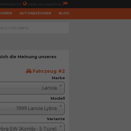
international)
srpski (ex-yugoslavia)
TIONEN
AUTOABZEICHEN
BLOG
SW 2.4 JTD (136PS)
 sich die Meinung unseres
Fahrzeug #2
Marke
Lancia
Modell
1999 Lancia Lybra
Variante
ybra SW (Kombi - 5 Türe)