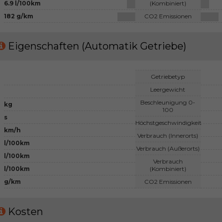
6.9 l/100km
(Kombiniert)
182 g/km
CO2 Emissionen
Eigenschaften (Automatik Getriebe)
Getriebetyp
Leergewicht
Beschleunigung 0-
kg
100
s
Höchstgeschwindigkeit
km/h
Verbrauch (Innerorts)
l/100km
Verbrauch (Außerorts)
l/100km
Verbrauch
l/100km
(Kombiniert)
g/km
CO2 Emissionen
Kosten