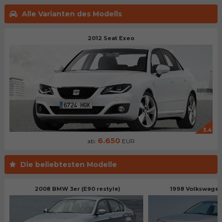
Alle Varianten des Modells
2012 Seat Exeo
3.4
6.650
ab:
EUR
Die beliebtesten Modelle
2008 BMW 3er (E90 restyle)
1998 Volkswagen 