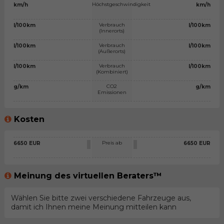
Höchstgeschwindigkeit
km/h
km/h
Verbrauch
l/100km
l/100km
(Innerorts)
Verbrauch
l/100km
l/100km
(Außerorts)
Verbrauch
l/100km
l/100km
(Kombiniert)
CO2
g/km
g/km
Emissionen
Kosten
Preis ab
6650 EUR
6650 EUR
Meinung des virtuellen Beraters™
Wählen Sie bitte zwei verschiedene Fahrzeuge aus,
damit ich Ihnen meine Meinung mitteilen kann