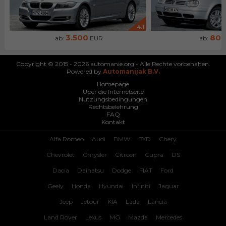
4.1
3.500
80
ab:
EUR
ab:
Copyright © 2015 - 2026 automanie.org - Alle Rechte vorbehalten.
Powered by
Automanijak B.V.
Homepage
Über die Internetseite
Nutzungsbedingungen
Rechtsbelehrung
FAQ
Kontakt
Alfa Romeo
Audi
BMW
BYD
Chery
Chevrolet
Chrysler
Citroen
Cupra
DS
Dacia
Daihatsu
Dodge
FIAT
Ford
Geely
Honda
Hyundai
Infiniti
Jaguar
Jeep
Jetour
KIA
Lada
Lancia
Land Rover
Lexus
MG
Mazda
Mercedes