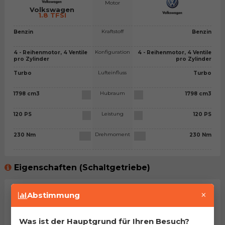
Motor
Volkswagen
1.8 TFSI
Kraftstoff
Benzin
Benzin
Konfiguration
4 - Reihenmotor, 4 Ventile
4 - Reihenmotor, 4 Ventile
pro Zylinder
pro Zylinder
Lufteinfluss
Turbo
Turbo
Hubraum
1798 cm3
1798 cm3
Leistung
120 PS
120 PS
Drehmoment
230 Nm
230 Nm
Eigenschaften (Schaltgetriebe)
×
Getriebetyp
Schaltgetriebe - 6 Gänge
Schaltgetriebe - 6 Gänge
Abstimmung
Leergewicht
1395 kg
1395 kg
Was ist der Hauptgrund für Ihren Besuch?