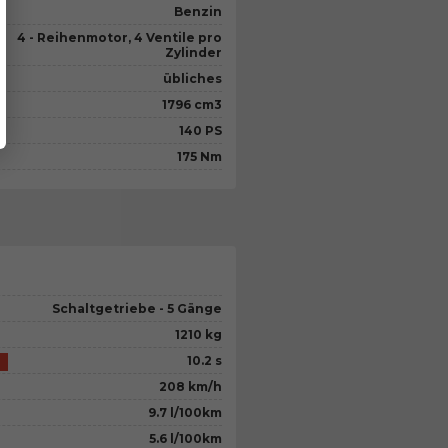
Benzin
4 - Reihenmotor, 4 Ventile pro
Zylinder
übliches
1796 cm3
140 PS
175 Nm
Schaltgetriebe - 5 Gänge
1210 kg
10.2 s
208 km/h
9.7 l/100km
5.6 l/100km