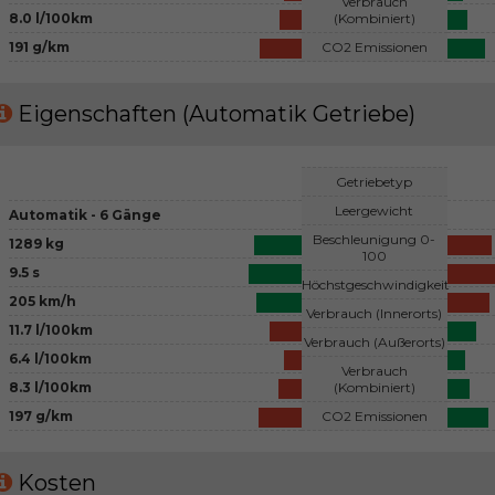
Verbrauch
8.0 l/100km
(Kombiniert)
191 g/km
CO2 Emissionen
Eigenschaften (Automatik Getriebe)
Getriebetyp
Leergewicht
Automatik - 6 Gänge
Beschleunigung 0-
1289 kg
100
9.5 s
Höchstgeschwindigkeit
205 km/h
Verbrauch (Innerorts)
11.7 l/100km
Verbrauch (Außerorts)
6.4 l/100km
Verbrauch
8.3 l/100km
(Kombiniert)
197 g/km
CO2 Emissionen
Kosten