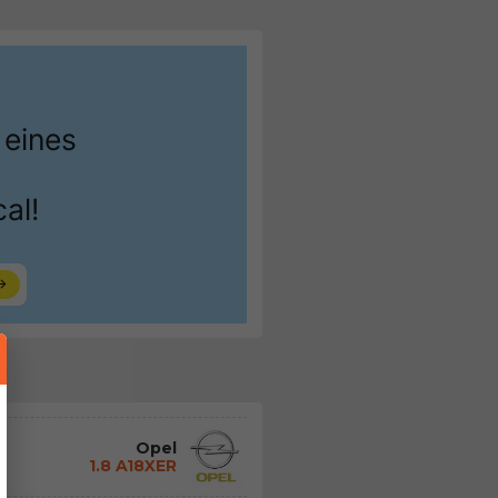
Opel
1.8 A18XER