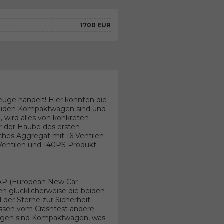
1700 EUR
euge handelt! Hier könnten die
 beiden Kompaktwagen sind und
 wird alles von konkreten
 der Haube des ersten
sches Aggregat mit 16 Ventilen
 Ventilen und 140PS Produkt
CAP (European New Car
n glücklicherweise die beiden
der Sterne zur Sicherheit
nissen vom Crashtest andere
 Wagen sind Kompaktwagen, was