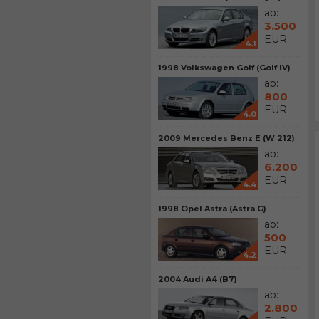
ab:
3.500
EUR
4.1
1998 Volkswagen Golf (Golf IV)
ab:
800
EUR
4.0
2009 Mercedes Benz E (W 212)
ab:
6.200
EUR
4.4
1998 Opel Astra (Astra G)
ab:
500
EUR
4.2
2004 Audi A4 (B7)
ab:
2.800