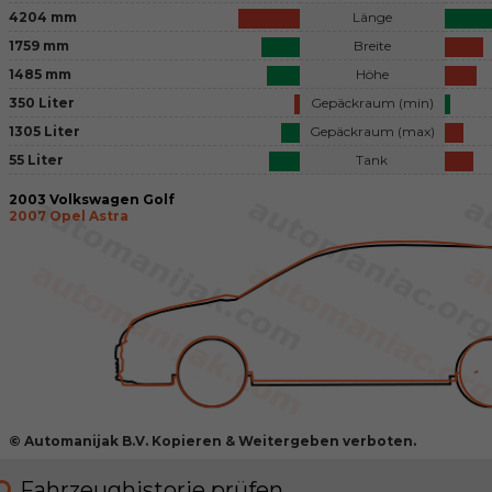
4204 mm
Länge
1759 mm
Breite
1485 mm
Höhe
350 Liter
Gepäckraum (min)
1305 Liter
Gepäckraum (max)
55 Liter
Tank
2003 Volkswagen Golf
2007 Opel Astra
© Automanijak B.V. Kopieren & Weitergeben verboten.
Fahrzeughistorie prüfen