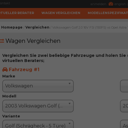
ontakt
anmelden
english (
RTUELLER BERATER
WAGEN VERGLEICHEN
MODELLENSPEZIFIKA
Homepage
Vergleichen
/
/ Volkswagen Golf 2.0 16V FSI (150PS) vs Opel Astra 
Wagen Vergleichen
Vergleichen Sie zwei beliebige Fahrzeuge und holen Sie
virtuellen Beraters;
Fahrzeug #1
Marke
Volkswagen
Modell
2003 Volkswagen Golf (Golf V)
Variante
Golf (Schrägheck - 5 Türe)