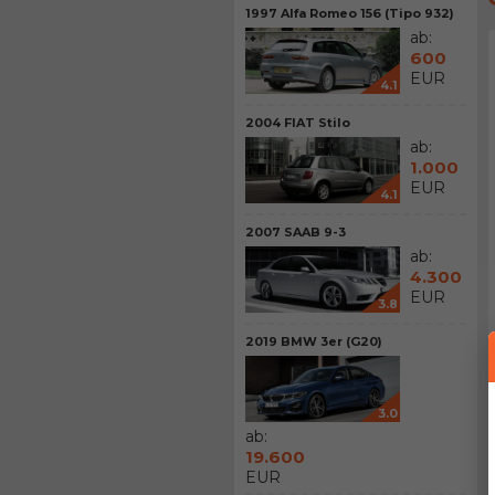
1997 Alfa Romeo 156 (Tipo 932)
ab:
600
EUR
4.1
2004 FIAT Stilo
ab:
1.000
EUR
4.1
2007 SAAB 9-3
ab:
4.300
EUR
3.8
2019 BMW 3er (G20)
3.0
ab:
19.600
EUR