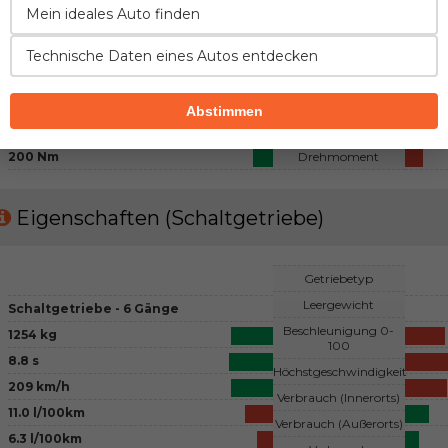
Benzin
Mein ideales Auto finden
Kraftstoff
4 - Reihenmotor, 4 Ventile pro
Zylinder
Konfiguration
Technische Daten eines Autos entdecken
übliches
Lufteinfluss
1984 cm3
Hubraum
Abstimmen
150 PS
Leistung
200 Nm
Drehmoment
Eigenschaften (Schaltgetriebe)
Getriebetyp
Leergewicht
Schaltgetriebe - 6 Gänge
Beschleunigung 0-
1254 kg
100
8.8 s
Höchstgeschwindigkeit
209 km/h
Verbrauch (Innerorts)
11.0 l/100km
Verbrauch (Außerorts)
6.3 l/100km