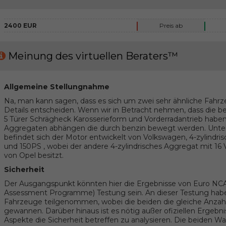
2400 EUR
Preis ab
Meinung des virtuellen Beraters™
Allgemeine Stellungnahme
Na, man kann sagen, dass es sich um zwei sehr ähnliche Fahrz
Details entscheiden. Wenn wir in Betracht nehmen, dass die
5 Türer Schrägheck Karosserieform und Vorderradantrieb haben,
Aggregaten abhängen die durch benzin bewegt werden. Unter
befindet sich der Motor entwickelt von Volkswagen, 4-zylindri
und 150PS , wobei der andere 4-zylindrisches Aggregat mit 16
von Opel besitzt.
Sicherheit
Der Ausgangspunkt könnten hier die Ergebnisse von Euro N
Assessment Programme) Testung sein. An dieser Testung habe
Fahrzeuge teilgenommen, wobei die beiden die gleiche Anzahl 
gewannen. Darüber hinaus ist es nötig außer ofiziellen Ergeb
Aspekte die Sicherheit betreffen zu analysieren. Die beiden