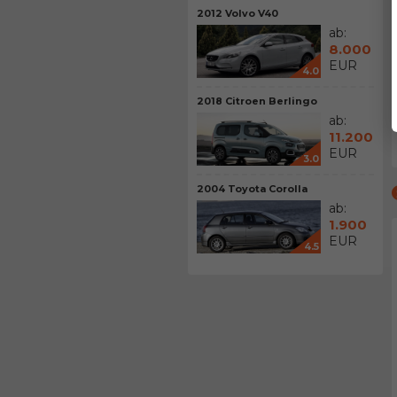
2012 Volvo V40
ab:
8.000
EUR
4.0
2018 Citroen Berlingo
ab:
11.200
EUR
3.0
2004 Toyota Corolla
ab:
1.900
EUR
4.5