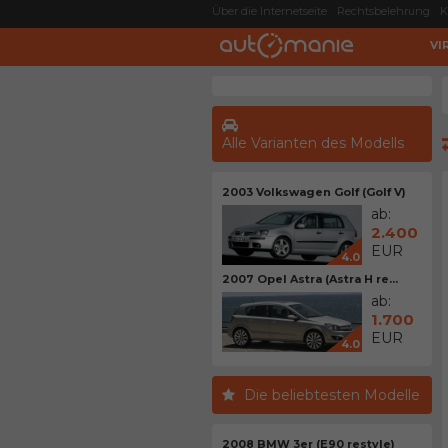
Über die Internetseite
Rechtsbelehrung
K
VI
Alle Varianten des Modells
2003 Volkswagen Golf (Golf V)
ab:
2.400
EUR
4.0
2007 Opel Astra (Astra H re...
ab:
1.700
EUR
4.0
Die beliebtesten Modelle
2008 BMW 3er (E90 restyle)