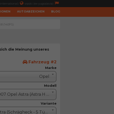
international)
srpski (ex-yugoslavia)
TIONEN
AUTOABZEICHEN
BLOG
1.8 (140PS)
 sich die Meinung unseres
Fahrzeug #2
Marke
Opel
Modell
2007 Opel Astra (Astra H restyle)
Variante
Astra (Schrägheck - 5 Türe)