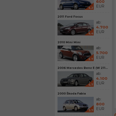
600
EUR
4.2
2011 Ford Focus
ab:
4.700
EUR
4.4
2010 Mini Mini
ab:
5.700
EUR
2.7
2006 Mercedes Benz E (W 211...
ab:
4.100
EUR
4.7
2000 Škoda Fabia
ab:
800
EUR
3.7