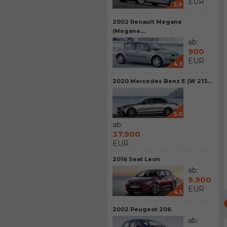
EUR
3.9
2002 Renault Megane
(Megane...
ab:
900
EUR
4.3
2020 Mercedes Benz E (W 213...
5.0
ab:
37.900
EUR
2016 Seat Leon
ab:
9.900
EUR
4.5
2002 Peugeot 206
ab: