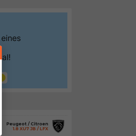
Peugeot / Citroen
1.8 XU7 JB / LFX