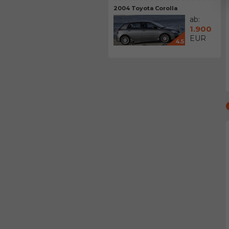
2004 Toyota Corolla
ab:
1.900
EUR
4.5