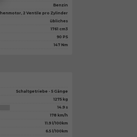
Benzin
ihenmotor, 2 Ventile pro Zylinder
übliches
1761 cm3
90 PS
147 Nm
Schaltgetriebe - 5 Gänge
1275 kg
14.9 s
178 km/h
11.9 l/100km
6.5 l/100km