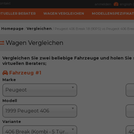
ontakt
anmelden
english (
RTUELLER BERATER
WAGEN VERGLEICHEN
MODELLENSPEZIFIKA
Homepage
Vergleichen
/
/ Peugeot 406 Break 1.8 (90PS) vs Peugeot 406 Brea
Wagen Vergleichen
Vergleichen Sie zwei beliebige Fahrzeuge und holen Sie
virtuellen Beraters;
Fahrzeug #1
Marke
Peugeot
Modell
1999 Peugeot 406
Variante
406 Break (Kombi - 5 Türe)