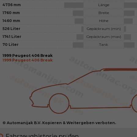
4736 mm
Länge
1760 mm
Breite
1460 mm
Höhe
526 Liter
Gepäckraum (min)
1741 Liter
Gepäckraum (max)
70 Liter
Tank
1999 Peugeot 406 Break
1999 Peugeot 406 Break
© Automanijak B.V. Kopieren & Weitergeben verboten.
Fahrzeughistorie prüfen