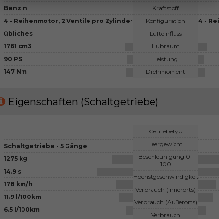
Benzin
Kraftstoff
4 - Reihenmotor, 2 Ventile pro Zylinder
Konfiguration
4 - Re
übliches
Lufteinfluss
1761 cm3
Hubraum
90 PS
Leistung
147 Nm
Drehmoment
Eigenschaften (Schaltgetriebe)
Getriebetyp
Leergewicht
Schaltgetriebe - 5 Gänge
Beschleunigung 0-
1275 kg
100
14.9 s
Höchstgeschwindigkeit
178 km/h
Verbrauch (Innerorts)
11.9 l/100km
Verbrauch (Außerorts)
6.5 l/100km
Verbrauch