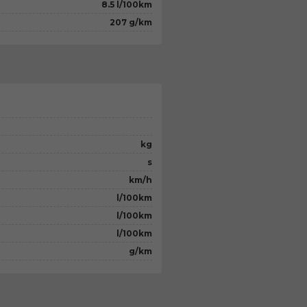
8.5 l/100km
207 g/km
kg
s
km/h
l/100km
l/100km
l/100km
g/km