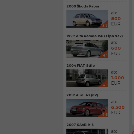
2000 Škoda Fabia
ab:
800
EUR
3.7
1997 Alfa Romeo 156 (Tipo 932)
ab:
600
EUR
4.1
2004 FIAT Stilo
ab:
1.000
EUR
4.1
2012 Audi A3 (8V)
ab:
6.500
EUR
4.6
2007 SAAB 9-3
ab: