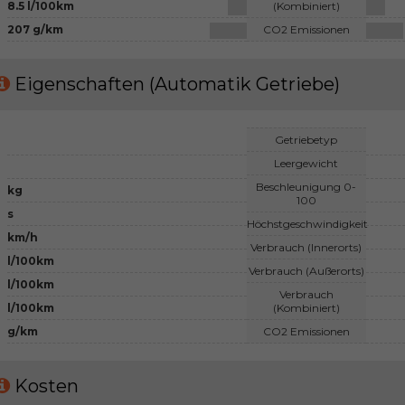
8.5 l/100km
(Kombiniert)
207 g/km
CO2 Emissionen
Eigenschaften (Automatik Getriebe)
Getriebetyp
Leergewicht
Beschleunigung 0-
kg
100
s
Höchstgeschwindigkeit
km/h
Verbrauch (Innerorts)
l/100km
Verbrauch (Außerorts)
l/100km
Verbrauch
l/100km
(Kombiniert)
g/km
CO2 Emissionen
Kosten