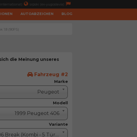
international)
srpski (ex-yugoslavia)
TIONEN
AUTOABZEICHEN
BLOG
k 1.8 (90PS)
 sich die Meinung unseres
Fahrzeug #2
Marke
Peugeot
Modell
1999 Peugeot 406
Variante
406 Break (Kombi - 5 Türe)