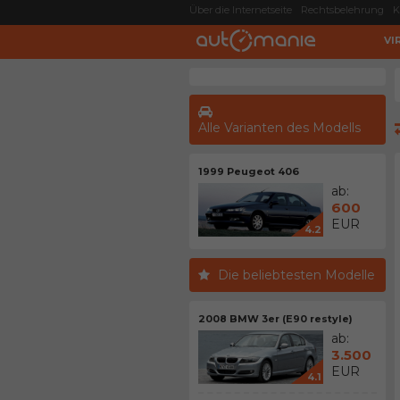
Über die Internetseite
Rechtsbelehrung
K
VI
Alle Varianten des Modells
1999 Peugeot 406
ab:
600
EUR
4.2
Die beliebtesten Modelle
2008 BMW 3er (E90 restyle)
ab:
3.500
EUR
4.1