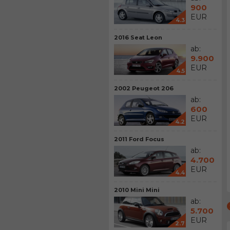
900
EUR
4.3
2016 Seat Leon
ab:
9.900
EUR
4.5
2002 Peugeot 206
ab:
600
EUR
4.2
2011 Ford Focus
ab:
4.700
EUR
4.4
2010 Mini Mini
ab:
5.700
EUR
2.7