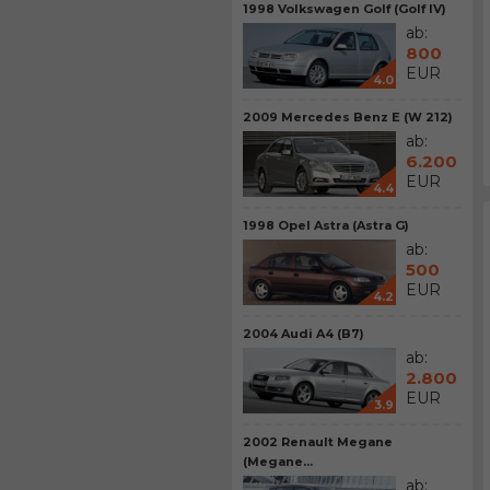
1998 Volkswagen Golf (Golf IV)
ab:
800
EUR
4.0
2009 Mercedes Benz E (W 212)
ab:
6.200
EUR
4.4
1998 Opel Astra (Astra G)
ab:
500
EUR
4.2
2004 Audi A4 (B7)
ab:
2.800
EUR
3.9
2002 Renault Megane
(Megane...
ab: