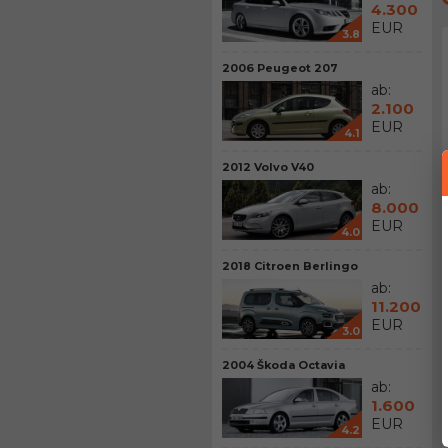
4.300
EUR
3.8
2006 Peugeot 207
ab:
2.100
EUR
4.1
2012 Volvo V40
ab:
8.000
EUR
4.0
2018 Citroen Berlingo
ab:
11.200
EUR
3.0
2004 Škoda Octavia
ab:
1.600
EUR
4.2