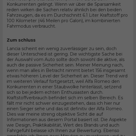
Konkurrenten gelingt. Wenn wir über die Sparsamkeit
reden wirken die Sachen relativ ähnlich bei den beiden
Fahrzeugen, da es im Durchschnitt 6.1 Liter Kraftstoff pro
100 Kilometer (46 Meilen pro Galon), im kombinierten
Fahrmodus verbraucht.
Zum schluss
Lancia scheint ein wenig zuverlässiger zu sein, doch
dieser Unterschied ist gering. Die wichtigste Sache bei
der Auswahl vom Auto sollte doch sowohl die aktive, als
auch die passive Sicherheit sein. Meiner Meinung nach,
wenn man alles in Betracht nimmt bietet 156 insgesamt
etwas höheren Level der Sicherheit an. Dieser Trend wird
im weiteren Verlauf fortgesetzt, weil Alfa Romeo den
Konkurrenten in einer Staubwolke hinterlässt, setzend
sich so bei jedem echten Enthusiasten durch.
Kraftstoffverbrauch befindet sich im selben Bereich. Es
fällt mir nicht schwer einzugestehen, dass ich hier nur
einen Sieger sehe und das ist definitiv der Alfa Romeo.
Dies war meine streng objektive Sicht die auf
Informationen aus diesem Portal basiert ist. Die Aspekte
wie Design, Praktikabilität, Wert des Brands und auch
Fahrgefühl belasse ich Ihnen zur Bewertung. Ebenso