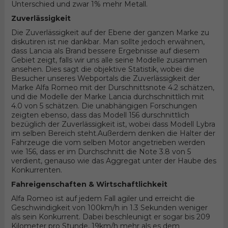
Unterschied und zwar 1% mehr Metall.
Zuverlässigkeit
Die Zuverlässigkeit auf der Ebene der ganzen Marke zu
diskutiren ist nie dankbar. Man sollte jedoch erwähnen,
dass Lancia als Brand bessere Ergebnisse auf diesem
Gebiet zeigt, falls wir uns alle seine Modelle zusammen
ansehen. Dies sagt die objektive Statistik, wobei die
Besucher unseres Webportals die Zuverlässigkeit der
Marke Alfa Romeo mit der Durschnittsnote 4.2 schätzen,
und die Modelle der Marke Lancia durchschnittlich mit
4.0 von 5 schätzen. Die unabhängigen Forschungen
zeigten ebenso, dass das Modell 156 durschnittlich
bezüglich der Zuverlässigkeit ist, wobei dass Modell Lybra
im selben Bereich steht.Außerdem denken die Halter der
Fahrzeuge die vom selben Motor angetrieben werden
wie 156, dass er im Durchschnitt die Note 3.8 von 5
verdient, genauso wie das Aggregat unter der Haube des
Konkurrenten.
Fahreigenschaften & Wirtschaftlichkeit
Alfa Romeo ist auf jedem Fall agiler und erreicht die
Geschwindigkeit von 100km/h in 1.3 Sekunden weniger
als sein Konkurrent. Dabei beschleunigt er sogar bis 209
Kilometer pro Stunde, 19km/h mehr als es dem