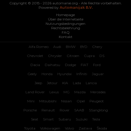
Copyright © 2015 - 2026 automanie.org - Alle Rechte vorbehalten.
Powered by
Automanijak B.V.
Homepage
Über die Internetseite
Nutzungsbedingungen
Rechtsbelehrung
FAQ
Kontakt
Alfa Romeo
Audi
BMW
BYD
Chery
Chevrolet
Chrysler
Citroen
Cupra
DS
Dacia
Daihatsu
Dodge
FIAT
Ford
Geely
Honda
Hyundai
Infiniti
Jaguar
Jeep
Jetour
KIA
Lada
Lancia
Land Rover
Lexus
MG
Mazda
Mercedes
Mini
Mitsubishi
Nissan
Opel
Peugeot
Porsche
Renault
Rover
SAAB
SSangYong
Seat
Smart
Subaru
Suzuki
Tesla
Toyota
Volkswagen
Volvo
Zastava
Škoda