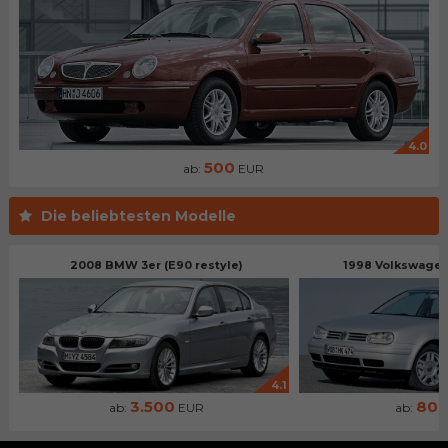
4.0
500
ab:
EUR
Die beliebtesten Modelle
2008 BMW 3er (E90 restyle)
1998 Volkswagen 
4.1
3.500
80
ab:
EUR
ab: