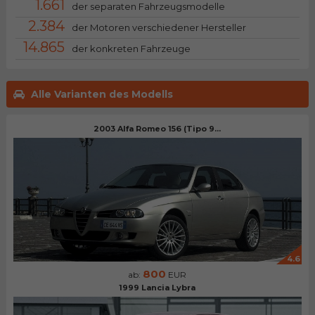
1.661
der separaten Fahrzeugsmodelle
2.384
der Motoren verschiedener Hersteller
14.865
der konkreten Fahrzeuge
Alle Varianten des Modells
2003 Alfa Romeo 156 (Tipo 9...
4.6
800
ab:
EUR
1999 Lancia Lybra