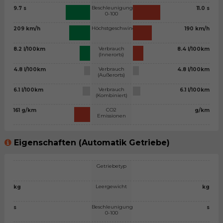
Beschleunigung
9.7 s
11.0 s
0-100
Höchstgeschwindigkeit
209 km/h
190 km/h
Verbrauch
8.2 l/100km
8.4 l/100km
(Innerorts)
Verbrauch
4.8 l/100km
4.8 l/100km
(Außerorts)
Verbrauch
6.1 l/100km
6.1 l/100km
(Kombiniert)
CO2
161 g/km
g/km
Emissionen
Eigenschaften (Automatik Getriebe)
Getriebetyp
Leergewicht
kg
kg
Beschleunigung
s
s
0-100