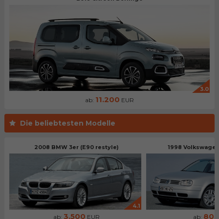
3.0
11.200
ab:
EUR
Die beliebtesten Modelle
2008 BMW 3er (E90 restyle)
1998 Volkswagen 
4.1
3.500
80
ab:
EUR
ab: