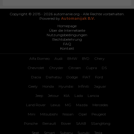
Copyright © 2015 - 2026 automanie.org - Alle Rechte vorbehalten.
Powered by
Automanijak B.V.
Homepage
Über die Internetseite
Nutzungsbedingungen
Rechtsbelehrung
FAQ
Kontakt
Alfa Romeo
Audi
BMW
BYD
Chery
Chevrolet
Chrysler
Citroen
Cupra
DS
Dacia
Daihatsu
Dodge
FIAT
Ford
Geely
Honda
Hyundai
Infiniti
Jaguar
Jeep
Jetour
KIA
Lada
Lancia
Land Rover
Lexus
MG
Mazda
Mercedes
Mini
Mitsubishi
Nissan
Opel
Peugeot
Porsche
Renault
Rover
SAAB
SSangYong
Seat
Smart
Subaru
Suzuki
Tesla