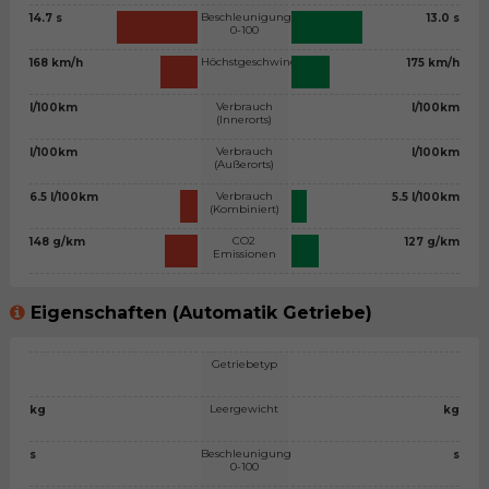
Beschleunigung
14.7 s
13.0 s
0-100
Höchstgeschwindigkeit
168 km/h
175 km/h
Verbrauch
l/100km
l/100km
(Innerorts)
Verbrauch
l/100km
l/100km
(Außerorts)
Verbrauch
6.5 l/100km
5.5 l/100km
(Kombiniert)
CO2
148 g/km
127 g/km
Emissionen
Eigenschaften (Automatik Getriebe)
Getriebetyp
Leergewicht
kg
kg
Beschleunigung
s
s
0-100