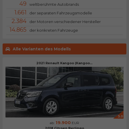
49
weltberühmte Autobrands
1.661
der separaten Fahrzeugsmodelle
2.384
der Motoren verschiedener Hersteller
14.865
der konkreten Fahrzeuge
Alle Varianten des Modells
2021 Renault Kangoo (Kangoo...
3.0
19.900
ab:
EUR
2018 Citroen Berlingo