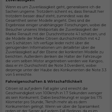
Zuverlässigkeit
Wenn es um Zuverlässigkeit geht, generalisiere ich die
Sachen ungerne. Trotzdem scheint es, dass Renault hier
trotzdem besser drauf steht, zumindest was die
Gesamtheit seiner Modelle angeht. Dies sind die
Ergebnisse einiger unabhängiger Forschungen, wobei die
Besucher unseres Webportals die Zuverlässigkeit der
Marke Renault mit der Durschnittsnote 4.1 schätzen, und
die Modelle der Marke Citroen durchschnittlich mit 4.2
von 5 schätzen. Ich verfüge leider nicht über die
genügenden Informationen um detaillirter über die
Zuverlässigkeit auf der Ebene der konkreten Modelle zu
berichten. Außerdem denken die Halter der Fahrzeuge
die vom selben Motor angetrieben werden wie Kangoo,
dass er im Durchschnitt die Note 3.0verdient, wobei
derjenige unter der Haube des Konkurrenten die Note 3.3
von 5 erreichte.
Fahreigenschaften & Wirtschaftlichkeit
Citroen ist auf jedem Fall agiler und erreicht die
Geschwindigkeit von 100km/h in 1.7 Sekunden weniger
als sein Konkurrent. Dabei beschleunigt er sogar bis 175
Kilometer pro Stunde, 7km/h mehr als es dem
Konkurrenten gelingt. Wenn wir über die Sparsamkeit
reden ist der Sieger auf jedem Fall Berlingo, da es im