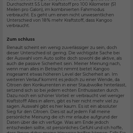
Durchschnitt 5.5 Liter Kraftstoff pro 100 Kilometer (51
Meilen pro Galon), im kombinierten Fahrmodus
verbraucht. Es geht um einen nicht unwesentlichen
Unterschied von 18% mehr Kraftstoff, dass Kangoo
verbraucht.
Zum schluss
Renault scheint ein wenig zuverlässiger zu sein, doch
dieser Unterschied ist gering. Die wichtigste Sache bei
der Auswahl vom Auto sollte doch sowohl die aktive, als
auch die passive Sicherheit sein. Meiner Meinung nach,
wenn man alles in Betracht nimmt bietet Kangoo
insgesamt etwas höheren Level der Sicherheit an. Im
weiteren Verlauf kommt es jedoch zu einer Wende, da
Citroen den Konkurrenten in einer Staubwolke hinterlässt,
setzend sich so bei jedem echten Enthusiasten durch.
Dazu noch ein schöner Vorteil: er verbraucht viel weniger
Kraftstoff! Alles in allem, gibt es hier nicht mehr viel zu
sagen. Auswahl gibt es hier kaum. Es ist ein absoluter
Sieg für den Citroen. Dies ist auf jedem Fall meine
persönliche Meinung die ich mir erlaube aufgrund der
Daten über die ich verfüge. Was am Ende jedoch
entscheiden sollte, ist persönliches Gefühl und ich hoffe,