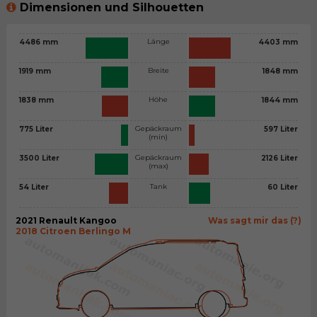
Dimensionen und Silhouetten
Länge
4486 mm
4403 mm
Breite
1919 mm
1848 mm
Höhe
1838 mm
1844 mm
Gepäckraum
775 Liter
597 Liter
(min)
Gepäckraum
3500 Liter
2126 Liter
(max)
Tank
54 Liter
60 Liter
2021 Renault Kangoo
Was sagt mir das (?)
2018 Citroen Berlingo M