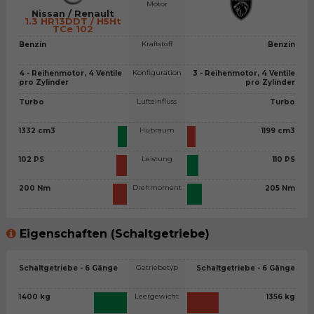
Motor
Nissan / Renault
1.3 HR13DDT / H5Ht
TCe 102
Kraftstoff
Benzin
Benzin
Konfiguration
4 - Reihenmotor, 4 Ventile
3 - Reihenmotor, 4 Ventile
pro Zylinder
pro Zylinder
Lufteinfluss
Turbo
Turbo
Hubraum
1332 cm3
1199 cm3
Leistung
102 PS
110 PS
Drehmoment
200 Nm
205 Nm
Eigenschaften (Schaltgetriebe)
Getriebetyp
Schaltgetriebe - 6 Gänge
Schaltgetriebe - 6 Gänge
Leergewicht
1400 kg
1356 kg