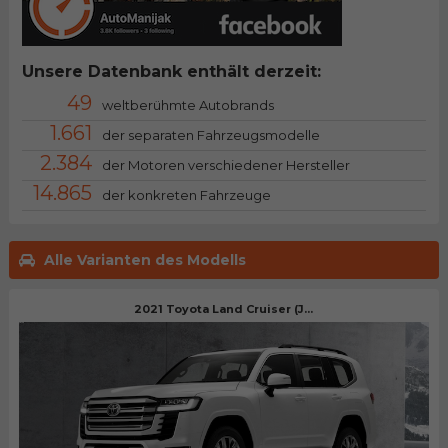
Unsere Datenbank enthält derzeit:
49
weltberühmte Autobrands
1.661
der separaten Fahrzeugsmodelle
2.384
der Motoren verschiedener Hersteller
14.865
der konkreten Fahrzeuge
Alle Varianten des Modells
2021 Toyota Land Cruiser (J...