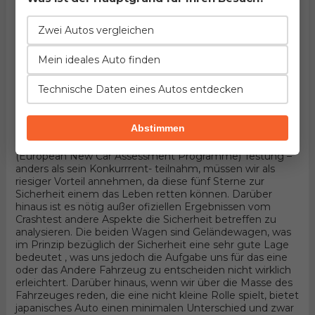
Fahrzeuge handelt! Hier könnten die Details entscheiden.
Wenn wir in Betracht nehmen, dass die beiden
Geländewagen sind und 5 Türer SUV Karosserieform und
Zwei Autos vergleichen
Allradantrieb haben, wird alles von konkreten Aggregaten
abhängen die durch benzin bewegt werden. Unter der
Mein ideales Auto finden
Haube des ersten befindet sich der Motor entwickelt von
Toyota, 6-zylindrisches Aggregat mit 24 Ventilen und
Technische Daten eines Autos entdecken
415PS , wobei der andere 6-zylindrisches Aggregat mit 24
Ventilen und 435PS Produkt von Mercedes Benz besitzt.
Sicherheit
Abstimmen
Die Tatsache dass Mercedes Benz an Euro NCAP
(European New Car Assessment Programme) Testung –
anders als sein Konkurrrent- teilnahm, müssen wir als
riesiger Vorteil annehmen, da diese fünf Sterne zur
Sicherheit einem das Leben retten können. Darüber
hinaus ist es nötig außer ofiziellen Ergebnissen vom
Crashtest andere Aspekte die Sicherheit betreffen zu
analysieren. Die beiden Wagen sind Geländewagen, was
im Prinzip bezüglich der Sicherheit eine sehr gute Lage
bedeutet , was uns jedoch die Aufgabe uns für das eine
oder das Andere Fahrzeug zu entscheiden nicht wirklich
erleichtert. Darüber hinaus, wenn wir über die Masse des
Fahrzeuges reden, die eine nicht kleine Rolle spielt, bietet
japanisches Auto einen minimalen Unterschied und zwar