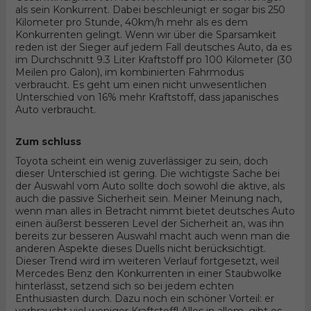
als sein Konkurrent. Dabei beschleunigt er sogar bis 250
Kilometer pro Stunde, 40km/h mehr als es dem
Konkurrenten gelingt. Wenn wir über die Sparsamkeit
reden ist der Sieger auf jedem Fall deutsches Auto, da es
im Durchschnitt 9.3 Liter Kraftstoff pro 100 Kilometer (30
Meilen pro Galon), im kombinierten Fahrmodus
verbraucht. Es geht um einen nicht unwesentlichen
Unterschied von 16% mehr Kraftstoff, dass japanisches
Auto verbraucht.
Zum schluss
Toyota scheint ein wenig zuverlässiger zu sein, doch
dieser Unterschied ist gering. Die wichtigste Sache bei
der Auswahl vom Auto sollte doch sowohl die aktive, als
auch die passive Sicherheit sein. Meiner Meinung nach,
wenn man alles in Betracht nimmt bietet deutsches Auto
einen äußerst besseren Level der Sicherheit an, was ihn
bereits zur besseren Auswahl macht auch wenn man die
anderen Aspekte dieses Duells nicht berücksichtigt.
Dieser Trend wird im weiteren Verlauf fortgesetzt, weil
Mercedes Benz den Konkurrenten in einer Staubwolke
hinterlässt, setzend sich so bei jedem echten
Enthusiasten durch. Dazu noch ein schöner Vorteil: er