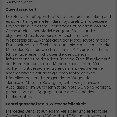
5% mehr Metall.
Zuverlässigkeit
Die Hersteller pflegen ihre Reputation dekandenlang und
es scheint im generellen, dass Toyota als Brand bessere
Ergebnisse auf diesem Gebiet zeigt, zumindest was die
Gesamtheit seiner Modelle angeht. Dies sagt die
objektive Statistik, wobei die Besucher unseres
Webportals die Zuverlässigkeit der Marke Toyota mit der
Durschnittsnote 4.7 schätzen, und die Modelle der Marke
Mercedes Benz durchschnittlich mit 4.4 von 5 schätzen.
Ich verfüge leider nicht über die genügenden
Informationen um detaillirter über die Zuverlässigkeit auf
der Ebene der konkreten Modelle zu berichten. Wir
dürften nicht versäumen zu erwähnen, was die Fahrer
anderer Wagen mit dem gleichen Motor denken.
Nähmlich meinen diejenigen deren Wagen der
identische Motor in Bewegung setzt wie japanisches
Auto, dass er im Durchschnitt die Note 3.0 von 5 verdient,
genauso wie das Aggregat unter der Haube des
Konkurrenten.
Fahreigenschaften & Wirtschaftlichkeit
Mercedes Benz ist auf jedem Fall agiler und erreicht die
Geschwindigkeit von 100km/h in 1.5 Sekunden weniger