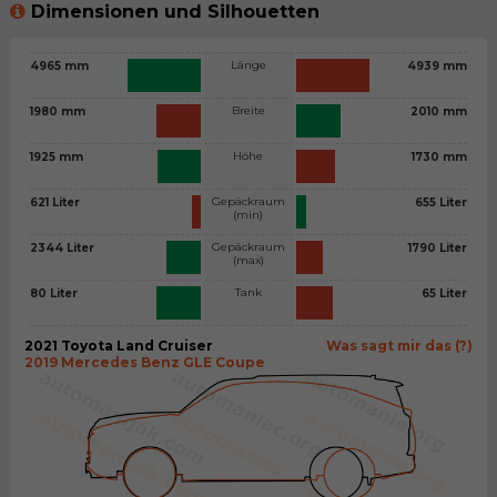
Dimensionen und Silhouetten
Länge
4965 mm
4939 mm
Breite
1980 mm
2010 mm
Höhe
1925 mm
1730 mm
Gepäckraum
621 Liter
655 Liter
(min)
Gepäckraum
2344 Liter
1790 Liter
(max)
Tank
80 Liter
65 Liter
2021 Toyota Land Cruiser
Was sagt mir das (?)
2019 Mercedes Benz GLE Coupe