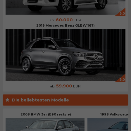
3.0
60.000
ab:
EUR
2019 Mercedes Benz GLE (V 167)
3.0
59.900
ab:
EUR
Die beliebtesten Modelle
2008 BMW 3er (E90 restyle)
1998 Volkswagen 