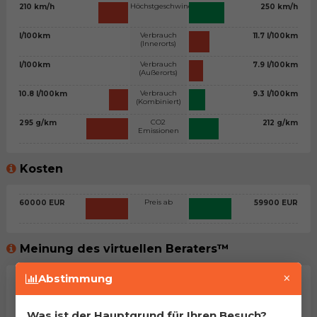
Höchstgeschwindigkeit
210 km/h
250 km/h
Verbrauch
l/100km
11.7 l/100km
(Innerorts)
Verbrauch
l/100km
7.9 l/100km
(Außerorts)
Verbrauch
10.8 l/100km
9.3 l/100km
(Kombiniert)
CO2
295 g/km
212 g/km
Emissionen
Kosten
Preis ab
60000 EUR
59900 EUR
Meinung des virtuellen Beraters™
×
Abstimmung
Allgemeine Stellungnahme
Na, man kann sagen, dass es sich um zwei sehr ähnliche
Was ist der Hauptgrund für Ihren Besuch?