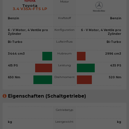
Motor
Toyota
3.4 V35A-FTS LP
Kraftstoff
Benzin
Benzin
Konfiguration
6 - V Motor, 4 Ventile pro
6 - V Motor, 4 Ventile pro
Zylinder
Zylinder
Lufteinfluss
Bi-Turbo
Bi-Turbo
Hubraum
3444 cm3
2996 cm3
Leistung
415 PS
435 PS
Drehmoment
650 Nm
520 Nm
Eigenschaften (Schaltgetriebe)
Getriebetyp
Leergewicht
kg
kg