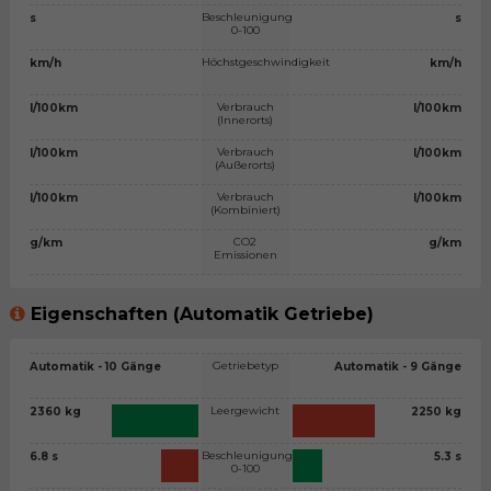
Beschleunigung
s
s
0-100
Höchstgeschwindigkeit
km/h
km/h
Verbrauch
l/100km
l/100km
(Innerorts)
Verbrauch
l/100km
l/100km
(Außerorts)
Verbrauch
l/100km
l/100km
(Kombiniert)
CO2
g/km
g/km
Emissionen
Eigenschaften (Automatik Getriebe)
Getriebetyp
Automatik - 10 Gänge
Automatik - 9 Gänge
Leergewicht
2360 kg
2250 kg
Beschleunigung
6.8 s
5.3 s
0-100