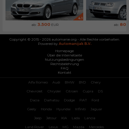
4.1
3.500
80
ab:
EUR
ab:
Copyright © 2015 - 2026 automanie.org - Alle Rechte vorbehalten.
Powered by
Automanijak B.V.
Homepage
Über die Internetseite
Nutzungsbedingungen
Rechtsbelehrung
FAQ
Kontakt
Alfa Romeo
Audi
BMW
BYD
Chery
Chevrolet
Chrysler
Citroen
Cupra
DS
Dacia
Daihatsu
Dodge
FIAT
Ford
Geely
Honda
Hyundai
Infiniti
Jaguar
Jeep
Jetour
KIA
Lada
Lancia
Land Rover
Lexus
MG
Mazda
Mercedes