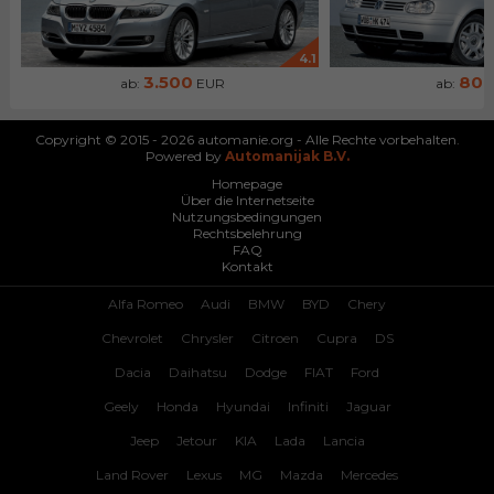
4.1
3.500
80
ab:
EUR
ab:
Copyright © 2015 - 2026 automanie.org - Alle Rechte vorbehalten.
Powered by
Automanijak B.V.
Homepage
Über die Internetseite
Nutzungsbedingungen
Rechtsbelehrung
FAQ
Kontakt
Alfa Romeo
Audi
BMW
BYD
Chery
Chevrolet
Chrysler
Citroen
Cupra
DS
Dacia
Daihatsu
Dodge
FIAT
Ford
Geely
Honda
Hyundai
Infiniti
Jaguar
Jeep
Jetour
KIA
Lada
Lancia
Land Rover
Lexus
MG
Mazda
Mercedes