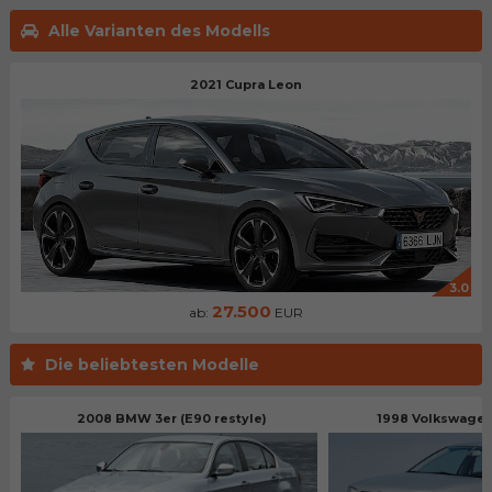
Alle Varianten des Modells
2021 Cupra Leon
3.0
27.500
ab:
EUR
Die beliebtesten Modelle
2008 BMW 3er (E90 restyle)
1998 Volkswagen 