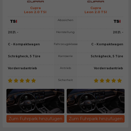
Cupra
Cupra
Leon 2.0 TSI
Leon 2.0 TSI
Abzeichen
Herrstellung
2021. -
2021. -
Fahrzeugsklasse
C - Kompaktwagen
C - Kompaktwagen
Karroserie
Schrägheck, 5 Türe
Schrägheck, 5 Türe
Antrieb
Vorderradantrieb
Vorderradantrieb
Sicherheit
Zum Fuhrpark hinzufügen
Zum Fuhrpark hinzufügen