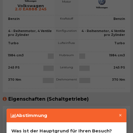
Motor
Volkswagen
2.0 EA888 245
Kraftstoff
Benzin
Benzin
Konfiguration
4 - Reihenmotor, 4 Ventile
4 - Reihenmotor, 4 Ventile
pro Zylinder
pro Zylinder
Lufteinfluss
Turbo
Turbo
Hubraum
1984 cm3
1984 cm3
Leistung
245 PS
245 PS
Drehmoment
370 Nm
370 Nm
Eigenschaften (Schaltgetriebe)
×
Getriebetyp
Abstimmung
Leergewicht
kg
kg
Was ist der Hauptgrund für Ihren Besuch?