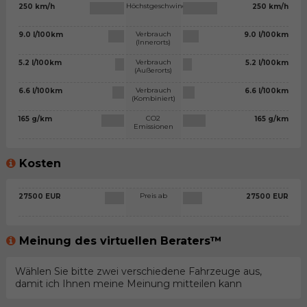
Höchstgeschwindigkeit
250 km/h
250 km/h
Verbrauch
9.0 l/100km
9.0 l/100km
(Innerorts)
Verbrauch
5.2 l/100km
5.2 l/100km
(Außerorts)
Verbrauch
6.6 l/100km
6.6 l/100km
(Kombiniert)
CO2
165 g/km
165 g/km
Emissionen
Kosten
Preis ab
27500 EUR
27500 EUR
Meinung des virtuellen Beraters™
Wählen Sie bitte zwei verschiedene Fahrzeuge aus,
damit ich Ihnen meine Meinung mitteilen kann