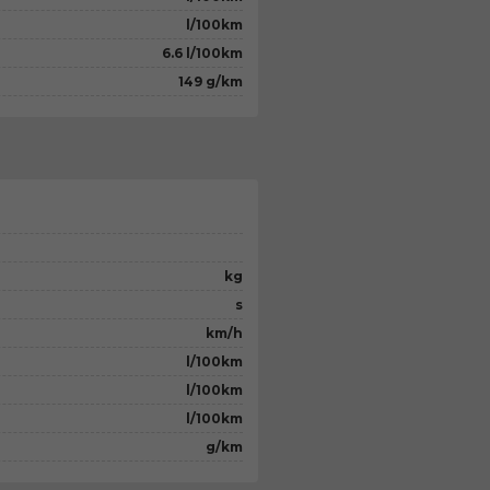
l/100km
6.6 l/100km
149 g/km
kg
s
km/h
l/100km
l/100km
l/100km
g/km