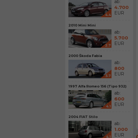
ab:
4.700
EUR
4.4
2010 Mini Mini
ab:
5.700
EUR
2.7
2000 Škoda Fabia
ab:
800
EUR
3.7
1997 Alfa Romeo 156 (Tipo 932)
ab:
600
EUR
4.1
2004 FIAT Stilo
ab:
1.000
EUR
4.1