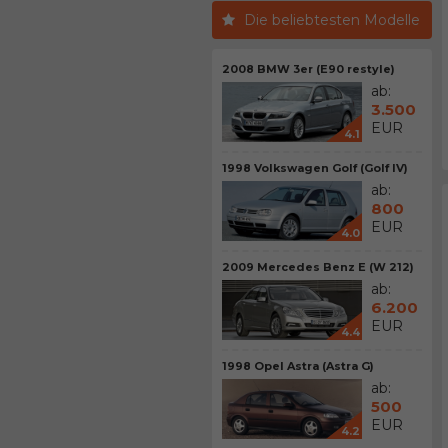
Die beliebtesten Modelle
2008 BMW 3er (E90 restyle)
ab:
3.500
EUR
4.1
1998 Volkswagen Golf (Golf IV)
ab:
800
EUR
4.0
2009 Mercedes Benz E (W 212)
ab:
6.200
EUR
4.4
1998 Opel Astra (Astra G)
ab:
500
EUR
4.2