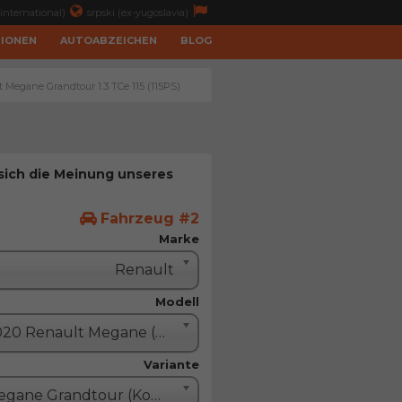
international)
srpski (ex-yugoslavia)
TIONEN
AUTOABZEICHEN
BLOG
t Megane Grandtour 1.3 TCe 115 (115PS)
 sich die Meinung unseres
Fahrzeug #2
Marke
Renault
Modell
2020 Renault Megane (Megane IV restyle)
Variante
Megane Grandtour (Kombi - 5 Türe)