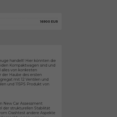
16900 EUR
euge handelt! Hier könnten die
 beiden Kompaktwagen sind und
 alles von konkreten
 der Haube des ersten
ggregat mit 12 Ventilen und
tilen und 115PS Produkt von
an New Car Assessment
er strukturellen Stabilität
n vom Crashtest andere Aspekte