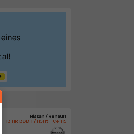
Nissan / Renault
1.3 HR13DDT / H5Ht TCe 115