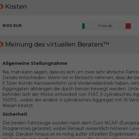
Kosten
8100 EUR
Preis ab
Meinung des virtuellen Beraters™
Allgemeine Stellungnahme
Na, man kann sagen, dass es sich um zwei sehr ähnliche Fahrz
Details entscheiden. Wenn wir in Betracht nehmen, dass die
5 Türer Kombi Karosserieform und Vorderradantrieb haben, wird
Aggregaten abhängen die durch benzin bewegt werden. Unter
befindet sich der Motor entwickelt von FIAT, 3-zylindrisches A
100PS , wobei der andere 4-zylindrisches Aggregat mit 16 Ven
Nissan besitzt.
Sicherheit
Die beiden Fahrzeuge wurden nach dem Euro NCAP (Europe
Programme) getestet, wobei Renault wesentlich höheren Level d
zeigt. Darüber hinaus ist es nötig außer ofiziellen Ergebnisse