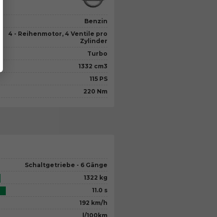
Benzin
4 - Reihenmotor, 4 Ventile pro
Zylinder
Turbo
1332 cm3
115 PS
220 Nm
Schaltgetriebe - 6 Gänge
1322 kg
11.0 s
192 km/h
l/100km