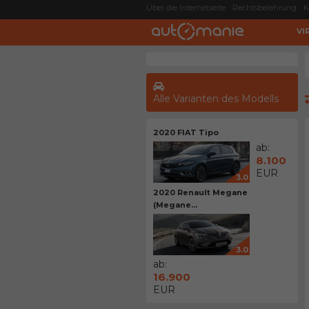
Über die Internetseite
Rechtsbelehrung
K
VI
Alle Varianten des Modells
2020 FIAT Tipo
ab:
8.100
EUR
3.0
2020 Renault Megane
(Megane...
3.0
ab:
16.900
EUR