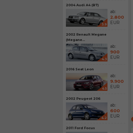
2004 Audi A4 (B7)
ab:
2.800
EUR
3.9
2002 Renault Megane
(Megane...
ab:
900
EUR
4.3
2016 Seat Leon
ab:
9.900
EUR
4.5
2002 Peugeot 206
ab:
600
EUR
4.2
2011 Ford Focus