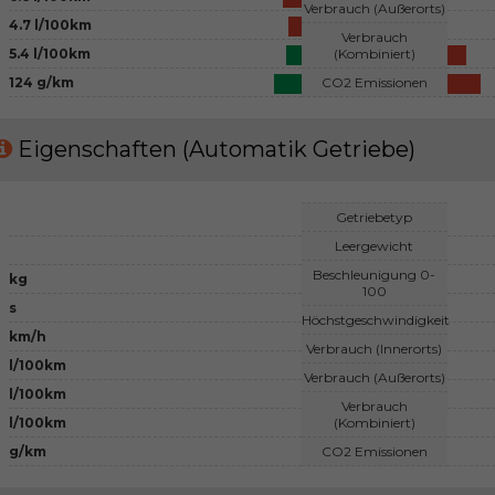
Verbrauch (Außerorts)
4.7 l/100km
Verbrauch
5.4 l/100km
(Kombiniert)
124 g/km
CO2 Emissionen
Eigenschaften (Automatik Getriebe)
Getriebetyp
Leergewicht
Beschleunigung 0-
kg
100
s
Höchstgeschwindigkeit
km/h
Verbrauch (Innerorts)
l/100km
Verbrauch (Außerorts)
l/100km
Verbrauch
l/100km
(Kombiniert)
g/km
CO2 Emissionen