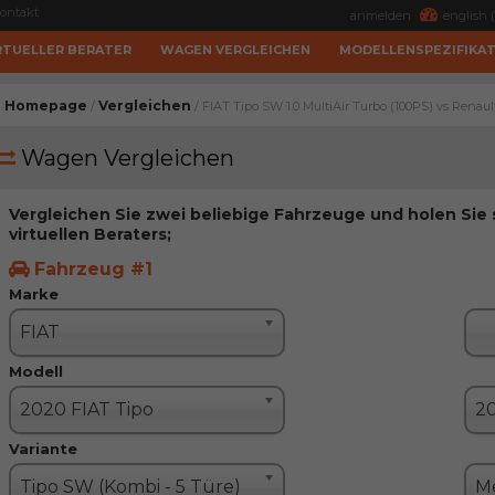
ontakt
anmelden
english (
RTUELLER BERATER
WAGEN VERGLEICHEN
MODELLENSPEZIFIKA
Homepage
Vergleichen
/
/ FIAT Tipo SW 1.0 MultiAir Turbo (100PS) vs Renaul
Wagen Vergleichen
Vergleichen Sie zwei beliebige Fahrzeuge und holen Sie
virtuellen Beraters;
Fahrzeug #1
Marke
FIAT
Modell
2020 FIAT Tipo
Variante
Tipo SW (Kombi - 5 Türe)