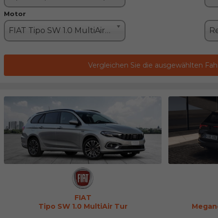
Motor
FIAT Tipo SW 1.0 MultiAir Turbo (100PS)
Vergleichen Sie die ausgewählten Fa
FIAT
Tipo SW 1.0 MultiAir Tur
Megane