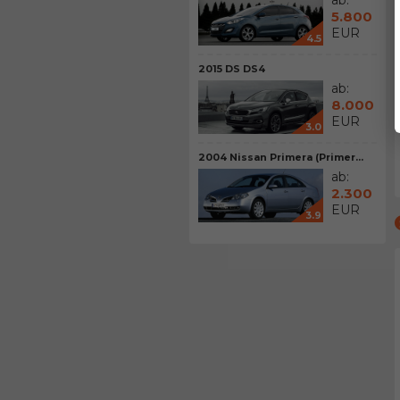
ab:
5.800
EUR
4.5
2015 DS DS4
ab:
8.000
EUR
3.0
2004 Nissan Primera (Primer...
ab:
2.300
EUR
3.9