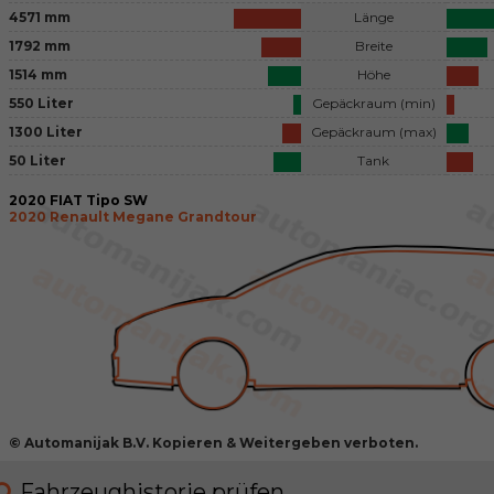
4571 mm
Länge
1792 mm
Breite
1514 mm
Höhe
550 Liter
Gepäckraum (min)
1300 Liter
Gepäckraum (max)
50 Liter
Tank
2020 FIAT Tipo SW
2020 Renault Megane Grandtour
© Automanijak B.V. Kopieren & Weitergeben verboten.
Fahrzeughistorie prüfen