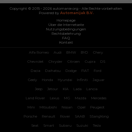
Copyright © 2015 - 2026 automanie.org - Alle Rechte vorbehalten.
Powered by
Automanijak B.V.
Homepage
Über die Internetseite
Nutzungsbedingungen
Rechtsbelehrung
FAQ
Kontakt
Alfa Romeo
Audi
BMW
BYD
Chery
Chevrolet
Chrysler
Citroen
Cupra
DS
Dacia
Daihatsu
Dodge
FIAT
Ford
Geely
Honda
Hyundai
Infiniti
Jaguar
Jeep
Jetour
KIA
Lada
Lancia
Land Rover
Lexus
MG
Mazda
Mercedes
Mini
Mitsubishi
Nissan
Opel
Peugeot
Porsche
Renault
Rover
SAAB
SSangYong
Seat
Smart
Subaru
Suzuki
Tesla