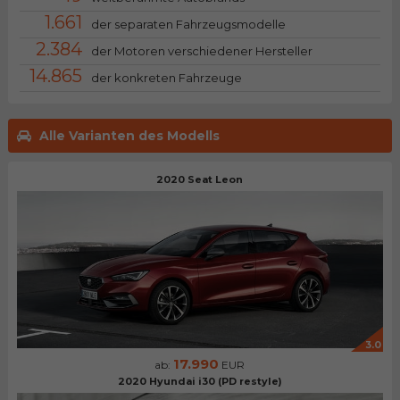
1.661
der separaten Fahrzeugsmodelle
2.384
der Motoren verschiedener Hersteller
14.865
der konkreten Fahrzeuge
Alle Varianten des Modells
2020 Seat Leon
3.0
17.990
ab:
EUR
2020 Hyundai i30 (PD restyle)