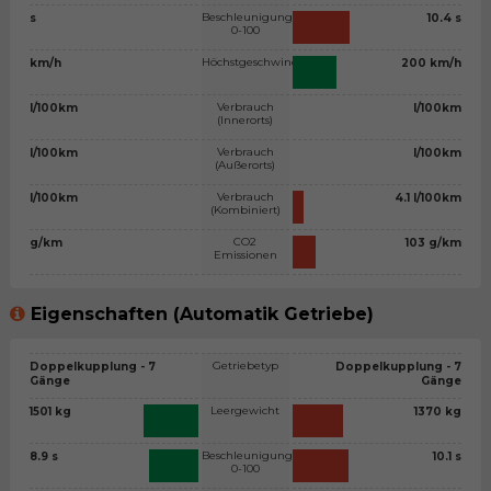
Beschleunigung
s
10.4 s
0-100
Höchstgeschwindigkeit
km/h
200 km/h
Verbrauch
l/100km
l/100km
(Innerorts)
Verbrauch
l/100km
l/100km
(Außerorts)
Verbrauch
l/100km
4.1 l/100km
(Kombiniert)
CO2
g/km
103 g/km
Emissionen
Eigenschaften (Automatik Getriebe)
Getriebetyp
Doppelkupplung - 7
Doppelkupplung - 7
Gänge
Gänge
Leergewicht
1501 kg
1370 kg
Beschleunigung
8.9 s
10.1 s
0-100