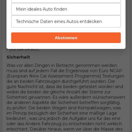
Fahrzeuge handelt! Hier könnten die Details entscheiden.
Wenn wir in Betracht nehmen, dass die beiden
Mein ideales Auto finden
Kompaktwagen sind und 5 Türer Kombi Karosserieform
und Vorderradantrieb haben, wird alles von konkreten
Technische Daten eines Autos entdecken
Aggregaten abhängen die durch diesel bewegt werden.
Unter der Haube des ersten befindet sich der Motor
entwickelt von Volkswagen, 4-zylindrisches Aggregat mit
Abstimmen
16 Ventilen und 150PS , wobei der andere 4-zylindrisches
Aggregat mit 16 Ventilen und 136PS Produkt von
Hyundai besitzt.
Sicherheit
Was vor allen Dingen in Betracht genommen werden
muss sind auf jedem Fall die Ergebnisse von Euro NCAP
(European New Car Assessment Programme) Testungen
die an beiden Fahrzeugen durchgeführt wurden. Die
gute Nachricht ist, dass die beiden getestet worden sind
wobei die beiden die gleiche Anzahl der Sterne zur
Sicherheit gewannen. Es wäre außerdem wünschenswert
die anderen Aspekte die Sicherheit betreffen sorgfältig
zu prüfen. Die beiden Wagen sind Kompaktwagen, was
im Prinzip bezüglich der Sicherheit eine mäßige Lage
bedeutet , was uns jedoch die Aufgabe uns für das eine
oder das Andere Fahrzeug zu entscheiden nicht wirklich
erleichtert. Darüber hinaus, wenn wir über die Masse des