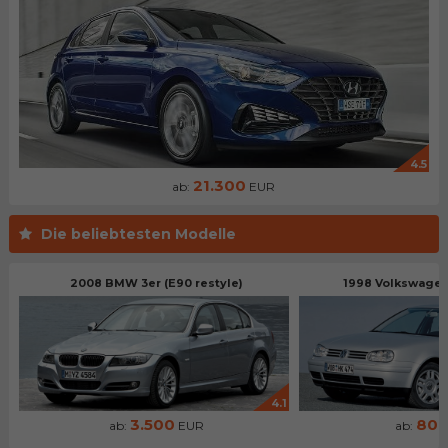
4.5
21.300
ab:
EUR
Die beliebtesten Modelle
2008 BMW 3er (E90 restyle)
1998 Volkswagen 
4.1
3.500
80
ab:
EUR
ab: