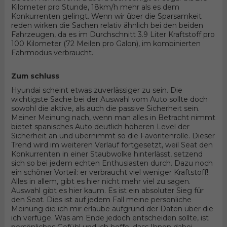
Kilometer pro Stunde, 18km/h mehr als es dem
Konkurrenten gelingt. Wenn wir über die Sparsamkeit
reden wirken die Sachen relativ ähnlich bei den beiden
Fahrzeugen, da es im Durchschnitt 3.9 Liter Kraftstoff pro
100 Kilometer (72 Meilen pro Galon), im kombinierten
Fahrmodus verbraucht.
Zum schluss
Hyundai scheint etwas zuverlässiger zu sein. Die
wichtigste Sache bei der Auswahl vom Auto sollte doch
sowohl die aktive, als auch die passive Sicherheit sein.
Meiner Meinung nach, wenn man alles in Betracht nimmt
bietet spanisches Auto deutlich höheren Level der
Sicherheit an und übernimmt so die Favoritenrolle. Dieser
Trend wird im weiteren Verlauf fortgesetzt, weil Seat den
Konkurrenten in einer Staubwolke hinterlässt, setzend
sich so bei jedem echten Enthusiasten durch. Dazu noch
ein schöner Vorteil: er verbraucht viel weniger Kraftstoff!
Alles in allem, gibt es hier nicht mehr viel zu sagen.
Auswahl gibt es hier kaum. Es ist ein absoluter Sieg für
den Seat. Dies ist auf jedem Fall meine persönliche
Meinung die ich mir erlaube aufgrund der Daten über die
ich verfüge. Was am Ende jedoch entscheiden sollte, ist