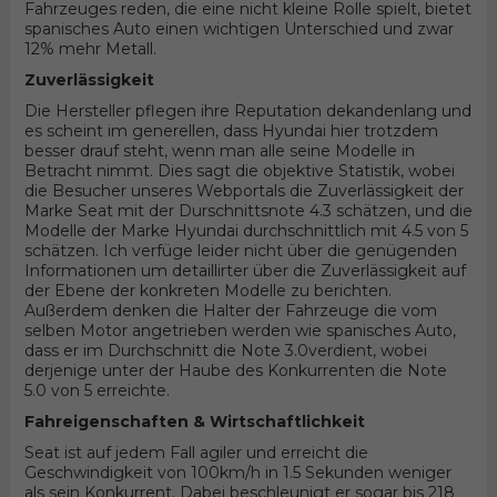
Fahrzeuges reden, die eine nicht kleine Rolle spielt, bietet
spanisches Auto einen wichtigen Unterschied und zwar
12% mehr Metall.
Zuverlässigkeit
Die Hersteller pflegen ihre Reputation dekandenlang und
es scheint im generellen, dass Hyundai hier trotzdem
besser drauf steht, wenn man alle seine Modelle in
Betracht nimmt. Dies sagt die objektive Statistik, wobei
die Besucher unseres Webportals die Zuverlässigkeit der
Marke Seat mit der Durschnittsnote 4.3 schätzen, und die
Modelle der Marke Hyundai durchschnittlich mit 4.5 von 5
schätzen. Ich verfüge leider nicht über die genügenden
Informationen um detaillirter über die Zuverlässigkeit auf
der Ebene der konkreten Modelle zu berichten.
Außerdem denken die Halter der Fahrzeuge die vom
selben Motor angetrieben werden wie spanisches Auto,
dass er im Durchschnitt die Note 3.0verdient, wobei
derjenige unter der Haube des Konkurrenten die Note
5.0 von 5 erreichte.
Fahreigenschaften & Wirtschaftlichkeit
Seat ist auf jedem Fall agiler und erreicht die
Geschwindigkeit von 100km/h in 1.5 Sekunden weniger
als sein Konkurrent. Dabei beschleunigt er sogar bis 218