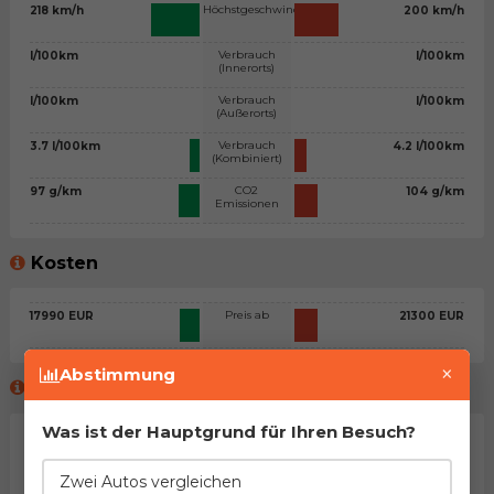
Höchstgeschwindigkeit
218 km/h
200 km/h
Verbrauch
l/100km
l/100km
(Innerorts)
Verbrauch
l/100km
l/100km
(Außerorts)
Verbrauch
3.7 l/100km
4.2 l/100km
(Kombiniert)
CO2
97 g/km
104 g/km
Emissionen
Kosten
Preis ab
17990 EUR
21300 EUR
×
Abstimmung
Meinung des virtuellen Beraters™
Was ist der Hauptgrund für Ihren Besuch?
Allgemeine Stellungnahme
Na, man kann sagen, dass es sich um zwei sehr ähnliche
Zwei Autos vergleichen