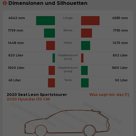
Dimensionen und Silhouetten
Länge
4642 mm
4585 mm
Breite
1799 mm
1795 mm
Höhe
1448 mm
1475 mm
Gepäckraum
620 Liter
602 Liter
(min)
Gepäckraum
1600 Liter
1650 Liter
(max)
Tank
45 Liter
50 Liter
2020 Seat Leon Sportstourer
Was sagt mir das (?)
2020 Hyundai i30 CW