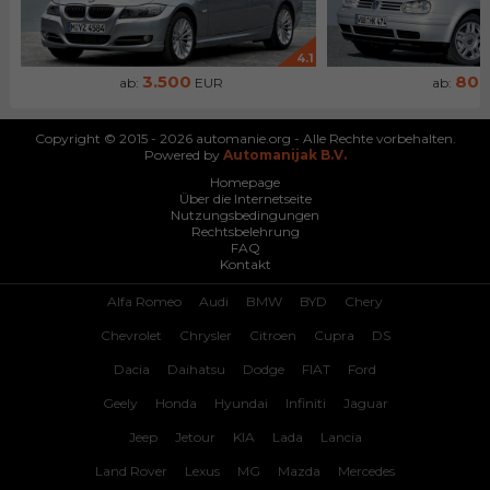
4.1
3.500
80
ab:
EUR
ab:
Copyright © 2015 - 2026 automanie.org - Alle Rechte vorbehalten.
Powered by
Automanijak B.V.
Homepage
Über die Internetseite
Nutzungsbedingungen
Rechtsbelehrung
FAQ
Kontakt
Alfa Romeo
Audi
BMW
BYD
Chery
Chevrolet
Chrysler
Citroen
Cupra
DS
Dacia
Daihatsu
Dodge
FIAT
Ford
Geely
Honda
Hyundai
Infiniti
Jaguar
Jeep
Jetour
KIA
Lada
Lancia
Land Rover
Lexus
MG
Mazda
Mercedes