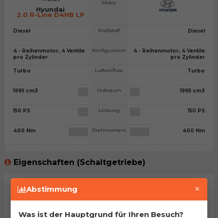
Motor
Hyundai
2.0 R-Line D4HB LP
Kraftstoff
Diesel
Diesel
Konfiguration
4 - Reihenmotor, 4 Ventile
4 - Reihenmotor, 4 Ventile
pro Zylinder
pro Zylinder
Lufteinfluss
Turbo
Turbo
Hubraum
1995 cm3
1995 cm3
Leistung
150 PS
150 PS
Drehmoment
400 Nm
400 Nm
Eigenschaften (Schaltgetriebe)
×
Getriebetyp
Schaltgetriebe - 6 Gänge
Schaltgetriebe - 6 Gänge
Abstimmung
Leergewicht
1765 kg
1765 kg
Was ist der Hauptgrund für Ihren Besuch?