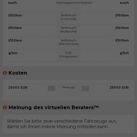
Höchstgeschwindigkeit
km/h
km/h
Verbrauch
l/100km
l/100km
(Innerorts)
Verbrauch
l/100km
l/100km
(Außerorts)
Verbrauch
l/100km
l/100km
(Kombiniert)
CO2
g/km
g/km
Emissionen
Kosten
Preis ab
25000 EUR
25000 EUR
Meinung des virtuellen Beraters™
Wählen Sie bitte zwei verschiedene Fahrzeuge aus,
damit ich Ihnen meine Meinung mitteilen kann