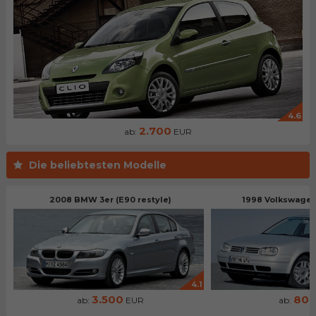
4.6
2.700
ab:
EUR
Die beliebtesten Modelle
2008 BMW 3er (E90 restyle)
1998 Volkswagen 
4.1
3.500
80
ab:
EUR
ab: