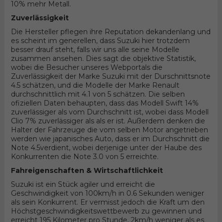
10% mehr Metall.
Zuverlässigkeit
Die Hersteller pflegen ihre Reputation dekandenlang und
es scheint im generellen, dass Suzuki hier trotzdem
besser drauf steht, falls wir uns alle seine Modelle
zusammen ansehen. Dies sagt die objektive Statistik,
wobei die Besucher unseres Webportals die
Zuverlässigkeit der Marke Suzuki mit der Durschnittsnote
4.5 schätzen, und die Modelle der Marke Renault
durchschnittlich mit 4.1 von 5 schätzen. Die selben
ofiziellen Daten behaupten, dass das Modell Swift 14%
zuverlässiger als vom Durchschnitt ist, wobei dass Modell
Clio 7% zuverlässiger als als er ist. Außerdem denken die
Halter der Fahrzeuge die vom selben Motor angetrieben
werden wie japanisches Auto, dass er im Durchschnitt die
Note 4.5verdient, wobei derjenige unter der Haube des
Konkurrenten die Note 3.0 von 5 erreichte.
Fahreigenschaften & Wirtschaftlichkeit
Suzuki ist ein Stück agiler und erreicht die
Geschwindigkeit von 100km/h in 0.6 Sekunden weniger
als sein Konkurrent. Er vermisst jedoch die Kraft um den
Höchstgeschwindigkeitswettbewerb zu gewinnen und
erreicht 195 Kilometer pro Stunde, 2km/h weniger als es