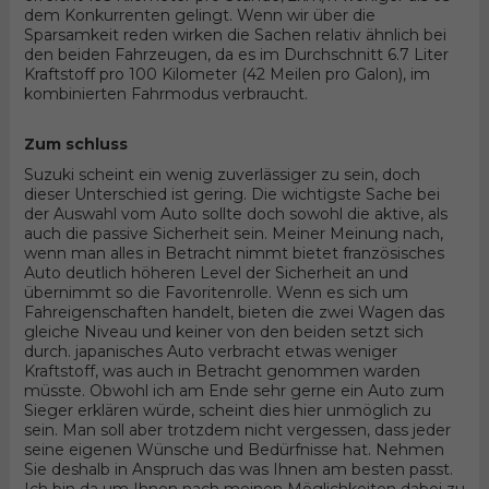
dem Konkurrenten gelingt. Wenn wir über die
Sparsamkeit reden wirken die Sachen relativ ähnlich bei
den beiden Fahrzeugen, da es im Durchschnitt 6.7 Liter
Kraftstoff pro 100 Kilometer (42 Meilen pro Galon), im
kombinierten Fahrmodus verbraucht.
Zum schluss
Suzuki scheint ein wenig zuverlässiger zu sein, doch
dieser Unterschied ist gering. Die wichtigste Sache bei
der Auswahl vom Auto sollte doch sowohl die aktive, als
auch die passive Sicherheit sein. Meiner Meinung nach,
wenn man alles in Betracht nimmt bietet französisches
Auto deutlich höheren Level der Sicherheit an und
übernimmt so die Favoritenrolle. Wenn es sich um
Fahreigenschaften handelt, bieten die zwei Wagen das
gleiche Niveau und keiner von den beiden setzt sich
durch. japanisches Auto verbracht etwas weniger
Kraftstoff, was auch in Betracht genommen warden
müsste. Obwohl ich am Ende sehr gerne ein Auto zum
Sieger erklären würde, scheint dies hier unmöglich zu
sein. Man soll aber trotzdem nicht vergessen, dass jeder
seine eigenen Wünsche und Bedürfnisse hat. Nehmen
Sie deshalb in Anspruch das was Ihnen am besten passt.