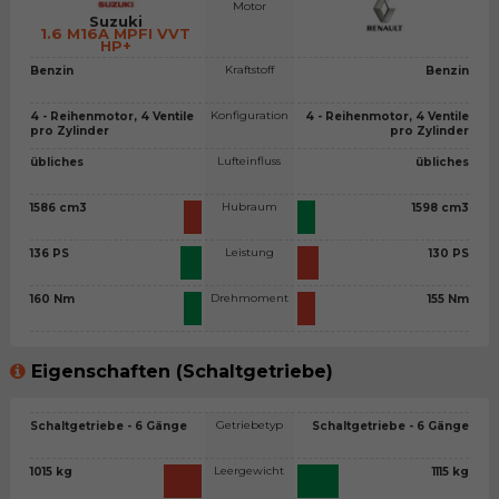
Motor
Suzuki
1.6 M16A MPFI VVT
HP+
Kraftstoff
Benzin
Benzin
Konfiguration
4 - Reihenmotor, 4 Ventile
4 - Reihenmotor, 4 Ventile
pro Zylinder
pro Zylinder
Lufteinfluss
übliches
übliches
Hubraum
1586 cm3
1598 cm3
Leistung
136 PS
130 PS
Drehmoment
160 Nm
155 Nm
Eigenschaften (Schaltgetriebe)
Getriebetyp
Schaltgetriebe - 6 Gänge
Schaltgetriebe - 6 Gänge
Leergewicht
1015 kg
1115 kg