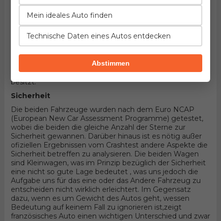
Fahrzeuge handelt! Hier könnten die Details entscheiden.
Wenn wir in Betracht nehmen, dass die beiden
Mein ideales Auto finden
Kleinwagen sind und 3 Türer Schrägheck Karosserieform
und Vorderradantrieb haben, wird alles von konkreten
Technische Daten eines Autos entdecken
Aggregaten abhängen die durch benzin bewegt werden.
Unter der Haube des ersten befindet sich der Motor
entwickelt von Suzuki, 4-zylindrisches Aggregat mit 16
Abstimmen
Ventilen und 136PS , wobei der andere 4-zylindrisches
Aggregat mit 16 Ventilen und 130PS Produkt von Renault
besitzt.
Sicherheit
Die beiden Fahrzeuge wurden nach dem Euro NCAP
(European New Car Assessment Programme) getestet,
wobei die beiden die gleiche Anzahl der Sterne zur
Sicherheit gewannen. Darüber hinaus ist es nötig außer
ofiziellen Ergebnissen vom Crashtest andere Aspekte die
Sicherheit betreffen zu analysieren. Die beiden Wagen
sind Kleinwagen, was im Prinzip bezüglich der Sicherheit
eine nicht so gute Lage bedeutet , was uns jedoch die
Aufgabe uns für das eine oder das Andere Fahrzeug zu
entscheiden nicht wirklich erleichtert. Im Gegensatz
dazu, wenn es um Gewicht des Autos geht, wessen
Bedeutung auf keinem Fall zu ignorieren ist,zeigt
französisches Auto einen wichtigen Unterschied und zwar