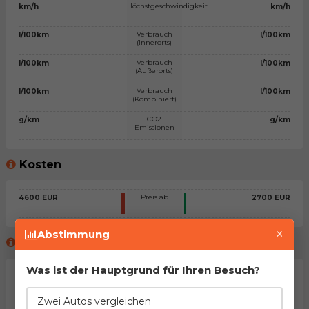
Höchstgeschwindigkeit
km/h
km/h
Verbrauch
l/100km
l/100km
(Innerorts)
Verbrauch
l/100km
l/100km
(Außerorts)
Verbrauch
l/100km
l/100km
(Kombiniert)
CO2
g/km
g/km
Emissionen
Kosten
Preis ab
4600 EUR
2700 EUR
×
Abstimmung
Meinung des virtuellen Beraters™
Was ist der Hauptgrund für Ihren Besuch?
Allgemeine Stellungnahme
Na, man kann sagen, dass es sich um zwei sehr ähnliche
Zwei Autos vergleichen