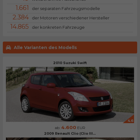
1.661
der separaten Fahrzeugsmodelle
2.384
der Motoren verschiedener Hersteller
14.865
der konkreten Fahrzeuge
Alle Varianten des Modells
2010 Suzuki Swift
4.6
4.600
ab:
EUR
2009 Renault Clio (Clio III...