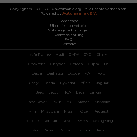
Copyright © 2015 - 2026 automanie.org - Alle Rechte vorbehalten.
Powered by
Automanijak B.V.
Homepage
Über die Internetseite
Nutzungsbedingungen
Rechtsbelehrung
FAQ
Kontakt
Alfa Romeo
Audi
BMW
BYD
Chery
Chevrolet
Chrysler
Citroen
Cupra
DS
Dacia
Daihatsu
Dodge
FIAT
Ford
Geely
Honda
Hyundai
Infiniti
Jaguar
Jeep
Jetour
KIA
Lada
Lancia
Land Rover
Lexus
MG
Mazda
Mercedes
Mini
Mitsubishi
Nissan
Opel
Peugeot
Porsche
Renault
Rover
SAAB
SSangYong
Seat
Smart
Subaru
Suzuki
Tesla