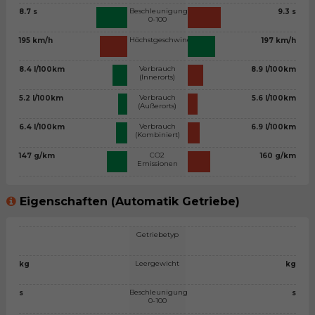
Beschleunigung
8.7 s
9.3 s
0-100
Höchstgeschwindigkeit
195 km/h
197 km/h
Verbrauch
8.4 l/100km
8.9 l/100km
(Innerorts)
Verbrauch
5.2 l/100km
5.6 l/100km
(Außerorts)
Verbrauch
6.4 l/100km
6.9 l/100km
(Kombiniert)
CO2
147 g/km
160 g/km
Emissionen
Eigenschaften (Automatik Getriebe)
Getriebetyp
Leergewicht
kg
kg
Beschleunigung
s
s
0-100