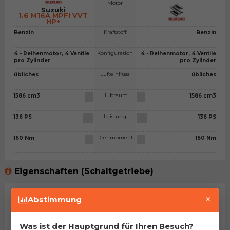
Motor
Suzuki
1.6 M16A MPFI VVT
HP+
Kraftstoff
Benzin
Benzin
Konfiguration
4 - Reihenmotor, 4 Ventile
4 - Reihenmotor, 4 Ventile
pro Zylinder
pro Zylinder
Lufteinfluss
übliches
übliches
Hubraum
1586 cm3
1586 cm3
Leistung
136 PS
136 PS
Drehmoment
160 Nm
160 Nm
Eigenschaften (Schaltgetriebe)
×
Getriebetyp
Schaltgetriebe - 6 Gänge
Schaltgetriebe - 6 Gänge
Abstimmung
Leergewicht
1015 kg
1015 kg
Was ist der Hauptgrund für Ihren Besuch?