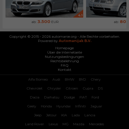
4.1
3.500
80
ab:
EUR
ab:
Copyright © 2015 - 2026 automanie.org - Alle Rechte vorbehalten.
Powered by
Automanijak B.V.
Homepage
Über die Internetseite
Nutzungsbedingungen
Rechtsbelehrung
FAQ
Kontakt
Alfa Romeo
Audi
BMW
BYD
Chery
Chevrolet
Chrysler
Citroen
Cupra
DS
Dacia
Daihatsu
Dodge
FIAT
Ford
Geely
Honda
Hyundai
Infiniti
Jaguar
Jeep
Jetour
KIA
Lada
Lancia
Land Rover
Lexus
MG
Mazda
Mercedes