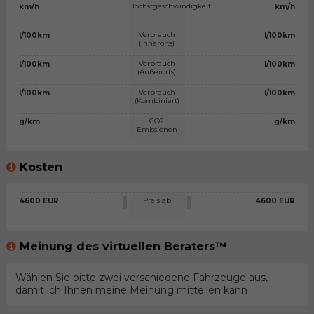
Höchstgeschwindigkeit
km/h
km/h
Verbrauch
l/100km
l/100km
(Innerorts)
Verbrauch
l/100km
l/100km
(Außerorts)
Verbrauch
l/100km
l/100km
(Kombiniert)
CO2
g/km
g/km
Emissionen
Kosten
Preis ab
4600 EUR
4600 EUR
Meinung des virtuellen Beraters™
Wählen Sie bitte zwei verschiedene Fahrzeuge aus,
damit ich Ihnen meine Meinung mitteilen kann