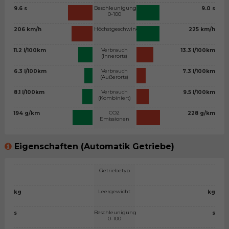
Beschleunigung
9.6 s
9.0 s
0-100
Höchstgeschwindigkeit
206 km/h
225 km/h
Verbrauch
11.2 l/100km
13.3 l/100km
(Innerorts)
Verbrauch
6.3 l/100km
7.3 l/100km
(Außerorts)
Verbrauch
8.1 l/100km
9.5 l/100km
(Kombiniert)
CO2
194 g/km
228 g/km
Emissionen
Eigenschaften (Automatik Getriebe)
Getriebetyp
Leergewicht
kg
kg
Beschleunigung
s
s
0-100