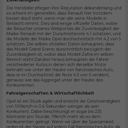
Zuverlässigkeit
Die Hersteller pflegen ihre Reputation dekandenlang und
es scheint im generellen, dass Renault hier trotzdem
besser drauf steht, wenn man alle seine Modelle in
Betracht nimmt. Dies sind einige offizielle Daten, wobei
die Besucher unseres Webportals die Zuverlässigkeit der
Marke Renault mit der Durschnittsnote 4.1 schätzen, und
die Modelle der Marke Opel durchschnittlich mit 4.2 von 5
schätzen. Die selben ofiziellen Daten behaupten, dass
das Modell Grand Scenic durschnittlich bezüglich der
Zuverlässigkeit ist, wobei dass Modell Zafira im selben
Bereich steht.Darüber hinaus behaupten die Fahrer
verschiedener Autos in denen sich derselbe Motor
befindet wie unter der Haube von französisches Auto,
dass er im Durchschnitt die Note 4.3 von 5 verdient,
genauso wie das Aggregat unter der Haube des
Konkurrenten.
Fahreigenschaften & Wirtschaftlichkeit
Opel ist ein Stück agiler und erreicht die Geschwindigkeit
von 100km/h in 0.6 Sekunden weniger als sein
Konkurrent. Dabei beschleunigt er sogar bis 225
Kilometer pro Stunde, 19km/h mehr als es dem
Konkurrenten gelingt. Wenn wir über die Sparsamkeit
reden ist der Sieger auf jedem Fall französisches Auto, da