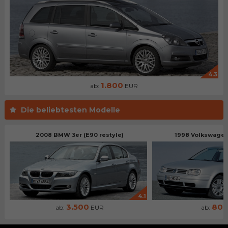
4.3
1.800
ab:
EUR
Die beliebtesten Modelle
2008 BMW 3er (E90 restyle)
1998 Volkswagen 
4.1
3.500
80
ab:
EUR
ab: