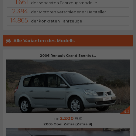
1.661
der separaten Fahrzeugsmodelle
2.384
der Motoren verschiedener Hersteller
14.865
der konkreten Fahrzeuge
Alle Varianten des Modells
2006 Renault Grand Scenic (...
4.2
2.200
ab:
EUR
2005 Opel Zafira (Zafira B)