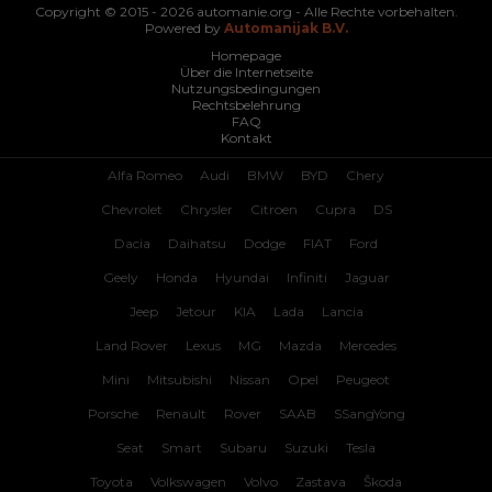
Copyright © 2015 - 2026 automanie.org - Alle Rechte vorbehalten.
Powered by
Automanijak B.V.
Homepage
Über die Internetseite
Nutzungsbedingungen
Rechtsbelehrung
FAQ
Kontakt
Alfa Romeo
Audi
BMW
BYD
Chery
Chevrolet
Chrysler
Citroen
Cupra
DS
Dacia
Daihatsu
Dodge
FIAT
Ford
Geely
Honda
Hyundai
Infiniti
Jaguar
Jeep
Jetour
KIA
Lada
Lancia
Land Rover
Lexus
MG
Mazda
Mercedes
Mini
Mitsubishi
Nissan
Opel
Peugeot
Porsche
Renault
Rover
SAAB
SSangYong
Seat
Smart
Subaru
Suzuki
Tesla
Toyota
Volkswagen
Volvo
Zastava
Škoda