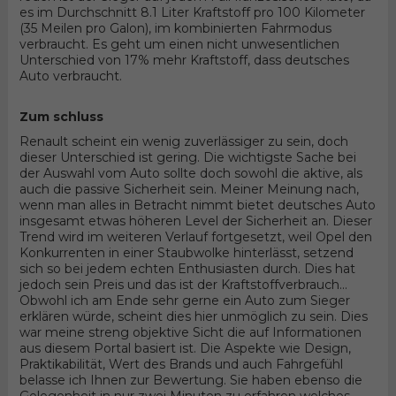
es im Durchschnitt 8.1 Liter Kraftstoff pro 100 Kilometer
(35 Meilen pro Galon), im kombinierten Fahrmodus
verbraucht. Es geht um einen nicht unwesentlichen
Unterschied von 17% mehr Kraftstoff, dass deutsches
Auto verbraucht.
Zum schluss
Renault scheint ein wenig zuverlässiger zu sein, doch
dieser Unterschied ist gering. Die wichtigste Sache bei
der Auswahl vom Auto sollte doch sowohl die aktive, als
auch die passive Sicherheit sein. Meiner Meinung nach,
wenn man alles in Betracht nimmt bietet deutsches Auto
insgesamt etwas höheren Level der Sicherheit an. Dieser
Trend wird im weiteren Verlauf fortgesetzt, weil Opel den
Konkurrenten in einer Staubwolke hinterlässt, setzend
sich so bei jedem echten Enthusiasten durch. Dies hat
jedoch sein Preis und das ist der Kraftstoffverbrauch...
Obwohl ich am Ende sehr gerne ein Auto zum Sieger
erklären würde, scheint dies hier unmöglich zu sein. Dies
war meine streng objektive Sicht die auf Informationen
aus diesem Portal basiert ist. Die Aspekte wie Design,
Praktikabilität, Wert des Brands und auch Fahrgefühl
belasse ich Ihnen zur Bewertung. Sie haben ebenso die