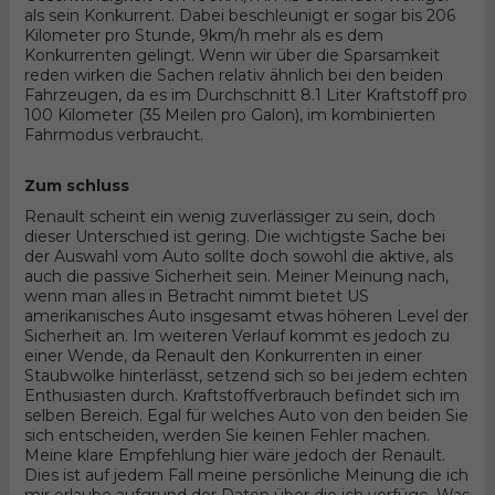
als sein Konkurrent. Dabei beschleunigt er sogar bis 206
Kilometer pro Stunde, 9km/h mehr als es dem
Konkurrenten gelingt. Wenn wir über die Sparsamkeit
reden wirken die Sachen relativ ähnlich bei den beiden
Fahrzeugen, da es im Durchschnitt 8.1 Liter Kraftstoff pro
100 Kilometer (35 Meilen pro Galon), im kombinierten
Fahrmodus verbraucht.
Zum schluss
Renault scheint ein wenig zuverlässiger zu sein, doch
dieser Unterschied ist gering. Die wichtigste Sache bei
der Auswahl vom Auto sollte doch sowohl die aktive, als
auch die passive Sicherheit sein. Meiner Meinung nach,
wenn man alles in Betracht nimmt bietet US
amerikanisches Auto insgesamt etwas höheren Level der
Sicherheit an. Im weiteren Verlauf kommt es jedoch zu
einer Wende, da Renault den Konkurrenten in einer
Staubwolke hinterlässt, setzend sich so bei jedem echten
Enthusiasten durch. Kraftstoffverbrauch befindet sich im
selben Bereich. Egal für welches Auto von den beiden Sie
sich entscheiden, werden Sie keinen Fehler machen.
Meine klare Empfehlung hier wäre jedoch der Renault.
Dies ist auf jedem Fall meine persönliche Meinung die ich