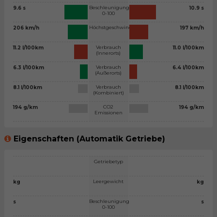
Beschleunigung
9.6 s
10.9 s
0-100
Höchstgeschwindigkeit
206 km/h
197 km/h
Verbrauch
11.2 l/100km
11.0 l/100km
(Innerorts)
Verbrauch
6.3 l/100km
6.4 l/100km
(Außerorts)
Verbrauch
8.1 l/100km
8.1 l/100km
(Kombiniert)
CO2
194 g/km
194 g/km
Emissionen
Eigenschaften (Automatik Getriebe)
Getriebetyp
Leergewicht
kg
kg
Beschleunigung
s
s
0-100