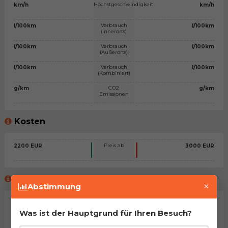
Höchstgeschwindigkeit
km/h
km/h
Verbrauch
l/100km
l/100km
(Innerorts)
Verbrauch
l/100km
l/100km
(Außerorts)
Verbrauch
l/100km
l/100km
(Kombiniert)
CO2
g/km
g/km
Emissionen
Kosten
Preis ab
2200 EUR
3000 EUR
Meinung des virtuellen Beraters™
×
Abstimmung
Allgemeine Stellungnahme
Was ist der Hauptgrund für Ihren Besuch?
Na, man kann sagen, dass es sich um zwei sehr ähnliche