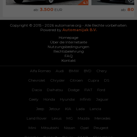
4.1
3.500
80
ab:
EUR
ab:
Copyright © 2015 - 2026 automanie.org - Alle Rechte vorbehalten.
Powered by
Automanijak B.V.
Homepage
Über die Internetseite
Nutzungsbedingungen
Rechtsbelehrung
FAQ
Kontakt
Alfa Romeo
Audi
BMW
BYD
Chery
Chevrolet
Chrysler
Citroen
Cupra
DS
Dacia
Daihatsu
Dodge
FIAT
Ford
Geely
Honda
Hyundai
Infiniti
Jaguar
Jeep
Jetour
KIA
Lada
Lancia
Land Rover
Lexus
MG
Mazda
Mercedes
Mini
Mitsubishi
Nissan
Opel
Peugeot