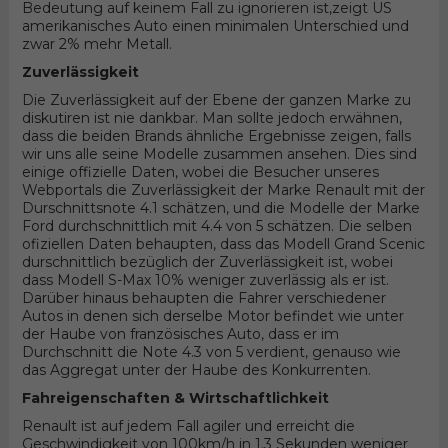
Bedeutung auf keinem Fall zu ignorieren ist,zeigt US
amerikanisches Auto einen minimalen Unterschied und
zwar 2% mehr Metall.
Zuverlässigkeit
Die Zuverlässigkeit auf der Ebene der ganzen Marke zu
diskutiren ist nie dankbar. Man sollte jedoch erwähnen,
dass die beiden Brands ähnliche Ergebnisse zeigen, falls
wir uns alle seine Modelle zusammen ansehen. Dies sind
einige offizielle Daten, wobei die Besucher unseres
Webportals die Zuverlässigkeit der Marke Renault mit der
Durschnittsnote 4.1 schätzen, und die Modelle der Marke
Ford durchschnittlich mit 4.4 von 5 schätzen. Die selben
ofiziellen Daten behaupten, dass das Modell Grand Scenic
durschnittlich bezüglich der Zuverlässigkeit ist, wobei
dass Modell S-Max 10% weniger zuverlässig als er ist.
Darüber hinaus behaupten die Fahrer verschiedener
Autos in denen sich derselbe Motor befindet wie unter
der Haube von französisches Auto, dass er im
Durchschnitt die Note 4.3 von 5 verdient, genauso wie
das Aggregat unter der Haube des Konkurrenten.
Fahreigenschaften & Wirtschaftlichkeit
Renault ist auf jedem Fall agiler und erreicht die
Geschwindigkeit von 100km/h in 1.3 Sekunden weniger