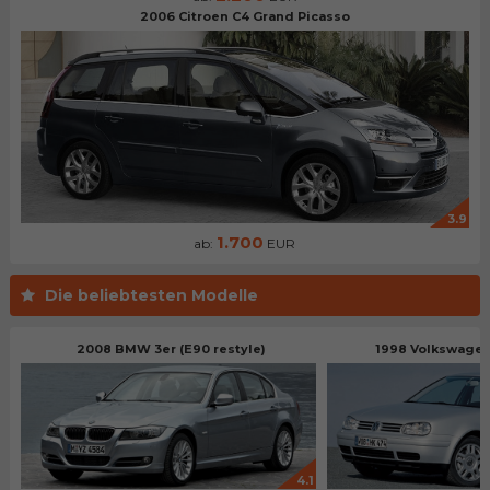
2006 Citroen C4 Grand Picasso
3.9
1.700
ab:
EUR
Die beliebtesten Modelle
2008 BMW 3er (E90 restyle)
1998 Volkswagen 
4.1