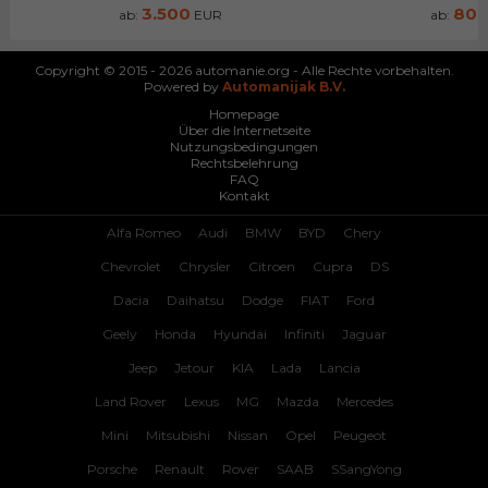
3.500
80
ab:
EUR
ab:
Copyright © 2015 - 2026 automanie.org - Alle Rechte vorbehalten.
Powered by
Automanijak B.V.
Homepage
Über die Internetseite
Nutzungsbedingungen
Rechtsbelehrung
FAQ
Kontakt
Alfa Romeo
Audi
BMW
BYD
Chery
Chevrolet
Chrysler
Citroen
Cupra
DS
Dacia
Daihatsu
Dodge
FIAT
Ford
Geely
Honda
Hyundai
Infiniti
Jaguar
Jeep
Jetour
KIA
Lada
Lancia
Land Rover
Lexus
MG
Mazda
Mercedes
Mini
Mitsubishi
Nissan
Opel
Peugeot
Porsche
Renault
Rover
SAAB
SSangYong