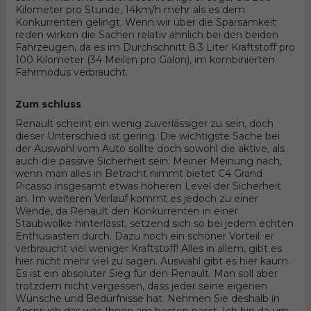
Kilometer pro Stunde, 14km/h mehr als es dem
Konkurrenten gelingt. Wenn wir über die Sparsamkeit
reden wirken die Sachen relativ ähnlich bei den beiden
Fahrzeugen, da es im Durchschnitt 8.3 Liter Kraftstoff pro
100 Kilometer (34 Meilen pro Galon), im kombinierten
Fahrmodus verbraucht.
Zum schluss
Renault scheint ein wenig zuverlässiger zu sein, doch
dieser Unterschied ist gering. Die wichtigste Sache bei
der Auswahl vom Auto sollte doch sowohl die aktive, als
auch die passive Sicherheit sein. Meiner Meinung nach,
wenn man alles in Betracht nimmt bietet C4 Grand
Picasso insgesamt etwas höheren Level der Sicherheit
an. Im weiteren Verlauf kommt es jedoch zu einer
Wende, da Renault den Konkurrenten in einer
Staubwolke hinterlässt, setzend sich so bei jedem echten
Enthusiasten durch. Dazu noch ein schöner Vorteil: er
verbraucht viel weniger Kraftstoff! Alles in allem, gibt es
hier nicht mehr viel zu sagen. Auswahl gibt es hier kaum.
Es ist ein absoluter Sieg für den Renault. Man soll aber
trotzdem nicht vergessen, dass jeder seine eigenen
Wünsche und Bedürfnisse hat. Nehmen Sie deshalb in