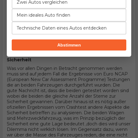
Fahrzeuge handelt! Hier könnten die Details entscheiden.
Zwei Autos vergleichen
Wenn wir in Betracht nehmen, dass die beiden
Mehrzweckfahrzeug sind und 5 Türer Minivan
Mein ideales Auto finden
Karosserieform und Vorderradantrieb haben, wird alles
von konkreten Aggregaten abhängen die durch benzin
Technische Daten eines Autos entdecken
bewegt werden. Unter der Haube des ersten befindet
sich der Motor entwickelt von Renault, 4-zylindrisches
Aggregat mit 16 Ventilen und 163PS , wobei der andere 4-
Abstimmen
zylindrisches Aggregat mit 16 Ventilen und 143PS
Produkt von Peugeot besitzt.
Sicherheit
Was vor allen Dingen in Betracht genommen werden
muss sind auf jedem Fall die Ergebnisse von Euro NCAP
(European New Car Assessment Programme) Testungen
die an beiden Fahrzeugen durchgeführt wurden. Die
gute Nachricht ist, dass die beiden getestet worden sind
wobei die beiden die gleiche Anzahl der Sterne zur
Sicherheit gewannen. Darüber hinaus ist es nötig außer
ofiziellen Ergebnissen vom Crashtest andere Aspekte die
Sicherheit betreffen zu analysieren. Die beiden Wagen
sind Mehrzweckfahrzeug, was im Prinzip bezüglich der
Sicherheit eine gute Lage bedeutet ,doch dies wird unser
Dilemma nicht wirklich lösen. Im Gegensatz dazu, wenn
wir über die Masse des Fahrzeuges reden, die eine nicht