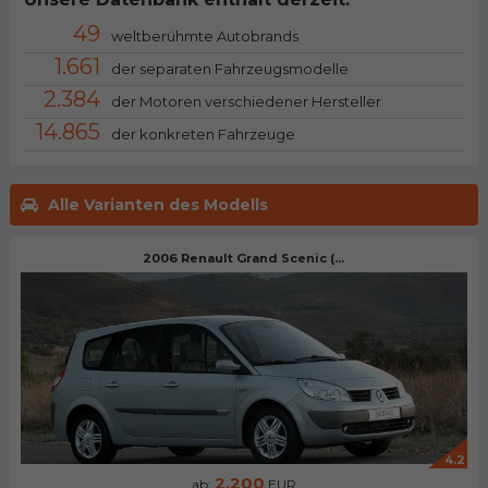
49
weltberühmte Autobrands
1.661
der separaten Fahrzeugsmodelle
2.384
der Motoren verschiedener Hersteller
14.865
der konkreten Fahrzeuge
Alle Varianten des Modells
2006 Renault Grand Scenic (...
4.2
2.200
ab:
EUR