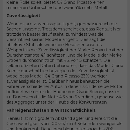
kleine Rolle spielt, bietet C4 Grand Picasso einen
minimalen Unterschied und zwar 4% mehr Metall.
Zuverlässigkeit
Wenn es um Zuverlässigkeit geht, generalisiere ich die
Sachen ungerne. Trotzdem scheint es, dass Renault hier
trotzdem besser drauf steht, zumindest was die
Gesamtheit seiner Modelle angeht. Dies sagt die
objektive Statistik, wobei die Besucher unseres
Webportals die Zuverlässigkeit der Marke Renault mit der
Durschnittsnote 4.1 schätzen, und die Modelle der Marke
Citroen durchschnittlich mit 4.2 von 5 schätzen. Die
selben ofiziellen Daten behaupten, dass das Modell Grand
Scenic durschnittlich bezüglich der Zuverlässigkeit ist,
wobei dass Modell C4 Grand Picasso 23% weniger
zuverlässig als er ist. Darüber hinaus behaupten die
Fahrer verschiedener Autos in denen sich derselbe Motor
befindet wie unter der Haube von Grand Scenic, dass er
im Durchschnitt die Note 4.3 von 5 verdient, genauso wie
das Aggregat unter der Haube des Konkurrenten.
Fahreigenschaften & Wirtschaftlichkeit
Renault ist mit großem Abstand agiler und erreicht die
Geschwindigkeit von 100km/h in 3 Sekunden weniger als
sein Konkurrent. Dabei beschleunigt er sogar bis 206