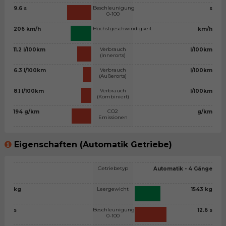
Beschleunigung
9.6 s
s
0-100
Höchstgeschwindigkeit
206 km/h
km/h
Verbrauch
11.2 l/100km
l/100km
(Innerorts)
Verbrauch
6.3 l/100km
l/100km
(Außerorts)
Verbrauch
8.1 l/100km
l/100km
(Kombiniert)
CO2
194 g/km
g/km
Emissionen
Eigenschaften (Automatik Getriebe)
Getriebetyp
Automatik - 4 Gänge
Leergewicht
kg
1543 kg
Beschleunigung
s
12.6 s
0-100