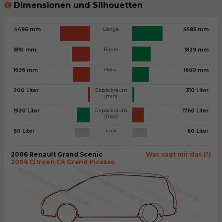
Dimensionen und Silhouetten
Länge
4496 mm
4585 mm
Breite
1810 mm
1829 mm
Höhe
1636 mm
1660 mm
Gepäckraum
200 Liter
310 Liter
(min)
Gepäckraum
1920 Liter
1760 Liter
(max)
Tank
60 Liter
60 Liter
2006 Renault Grand Scenic
Was sagt mir das (?)
2006 Citroen C4 Grand Picasso