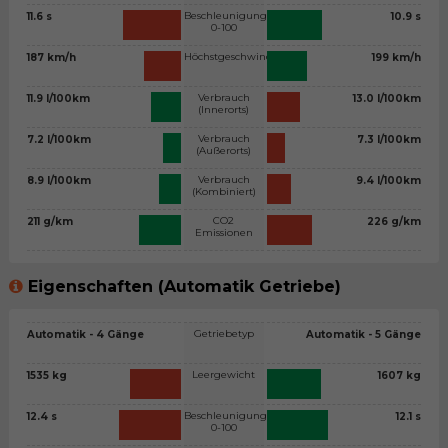
Beschleunigung
11.6 s
10.9 s
0-100
Höchstgeschwindigkeit
187 km/h
199 km/h
Verbrauch
11.9 l/100km
13.0 l/100km
(Innerorts)
Verbrauch
7.2 l/100km
7.3 l/100km
(Außerorts)
Verbrauch
8.9 l/100km
9.4 l/100km
(Kombiniert)
CO2
211 g/km
226 g/km
Emissionen
Eigenschaften (Automatik Getriebe)
Getriebetyp
Automatik - 4 Gänge
Automatik - 5 Gänge
Leergewicht
1535 kg
1607 kg
Beschleunigung
12.4 s
12.1 s
0-100