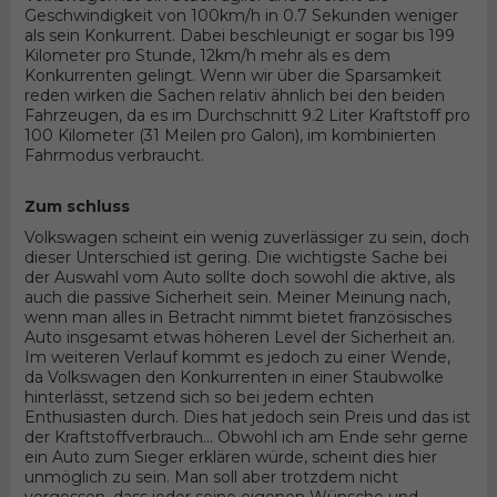
Geschwindigkeit von 100km/h in 0.7 Sekunden weniger
als sein Konkurrent. Dabei beschleunigt er sogar bis 199
Kilometer pro Stunde, 12km/h mehr als es dem
Konkurrenten gelingt. Wenn wir über die Sparsamkeit
reden wirken die Sachen relativ ähnlich bei den beiden
Fahrzeugen, da es im Durchschnitt 9.2 Liter Kraftstoff pro
100 Kilometer (31 Meilen pro Galon), im kombinierten
Fahrmodus verbraucht.
Zum schluss
Volkswagen scheint ein wenig zuverlässiger zu sein, doch
dieser Unterschied ist gering. Die wichtigste Sache bei
der Auswahl vom Auto sollte doch sowohl die aktive, als
auch die passive Sicherheit sein. Meiner Meinung nach,
wenn man alles in Betracht nimmt bietet französisches
Auto insgesamt etwas höheren Level der Sicherheit an.
Im weiteren Verlauf kommt es jedoch zu einer Wende,
da Volkswagen den Konkurrenten in einer Staubwolke
hinterlässt, setzend sich so bei jedem echten
Enthusiasten durch. Dies hat jedoch sein Preis und das ist
der Kraftstoffverbrauch... Obwohl ich am Ende sehr gerne
ein Auto zum Sieger erklären würde, scheint dies hier
unmöglich zu sein. Man soll aber trotzdem nicht