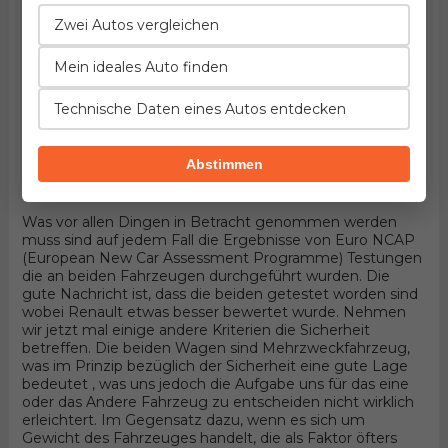
Fahrzeuge handelt! Hier könnten die Details entscheiden.
Wenn wir in Betracht nehmen, dass die beiden
Zwei Autos vergleichen
Mehrzweckfahrzeug sind und 5 Türer Minivan
Karosserieform und Vorderradantrieb haben, wird alles
Mein ideales Auto finden
von konkreten Aggregaten abhängen die durch benzin
bewegt werden. Unter der Haube des ersten befindet
Technische Daten eines Autos entdecken
sich der Motor entwickelt von Renault, 4-zylindrisches
Aggregat mit 16 Ventilen und 140PS , wobei der andere
4-zylindrisches Aggregat mit 20 Ventilen und 150PS
Abstimmen
Produkt von Audi besitzt.
Sicherheit
Was vor allen Dingen in Betracht genommen werden
muss sind auf jedem Fall die Ergebnisse von Euro NCAP
(European New Car Assessment Programme) Testungen
die an beiden Fahrzeugen durchgeführt wurden. Die
gute Nachricht ist, dass die beiden getestet worden sind
wobei Renault etwas besser bewertet wurde. Nehmen
wir jetzt mal einige andere Kriterien die Sicherheit
betreffen. Die beiden Wagen sind Mehrzweckfahrzeug,
was im Prinzip bezüglich der Sicherheit eine gute Lage
bedeutet , was uns jedoch die Aufgabe uns für das eine
oder das Andere Fahrzeug zu entscheiden nicht wirklich
erleichtert. Im Gegensatz dazu, wenn es sich um
Gewicht des Fahrzeuges handelt, die als Faktor öfters