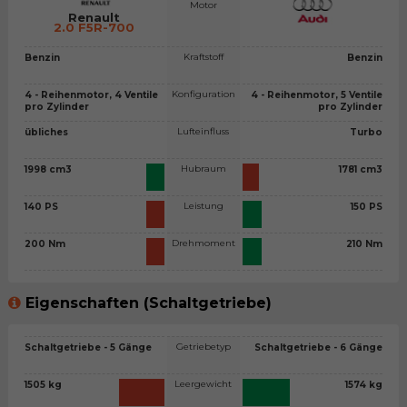
Motor
Renault
2.0 F5R-700
Kraftstoff
Benzin
Benzin
Konfiguration
4 - Reihenmotor, 4 Ventile
4 - Reihenmotor, 5 Ventile
pro Zylinder
pro Zylinder
Lufteinfluss
übliches
Turbo
Hubraum
1998 cm3
1781 cm3
Leistung
140 PS
150 PS
Drehmoment
200 Nm
210 Nm
Eigenschaften (Schaltgetriebe)
Getriebetyp
Schaltgetriebe - 5 Gänge
Schaltgetriebe - 6 Gänge
Leergewicht
1505 kg
1574 kg