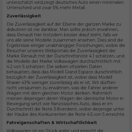
unterschätzt wird,zeigt deutsches Auto einen minimalen
Unterschied und zwar 5% mehr Metall.
Zuverlässigkeit
Die Zuverlässigkeit auf der Ebene der ganzen Marke zu
diskutiren ist nie dankbar. Man sollte jedoch erwähnen,
dass Renault hier trotzdem besser drauf steht, falls wir
uns alle seine Modelle zusammen ansehen. Dies sind die
Ergebnisse einiger unabhängiger Forschungen, wobei die
Besucher unseres Webportals die Zuverlässigkeit der
Marke Renault mit der Durschnittsnote 4.1 schätzen, und
die Modelle der Marke Volkswagen durchschnittlich mit
4.2 von 5 schätzen. Die selben ofiziellen Daten
behaupten, dass das Modell Grand Espace durschnittlich
bezüglich der Zuverlässigkeit ist, wobei dass Modell
Sharan 43% weniger zuverlässig als er ist. Wir dürften
nicht versäumen zu erwähnen, was die Fahrer anderer
Wagen mit dem gleichen Motor denken. Nähmlich
meinen diejenigen deren Wagen der identische Motor in
Bewegung setzt wie französisches Auto, dass er im
Durchschnitt die Note 3.8verdient, wobei derjenige unter
der Haube des Konkurrenten die Note 4.5 von 5 erreichte.
Fahreigenschaften & Wirtschaftlichkeit
Volkswagen ist ein Stück agiler und erreicht die