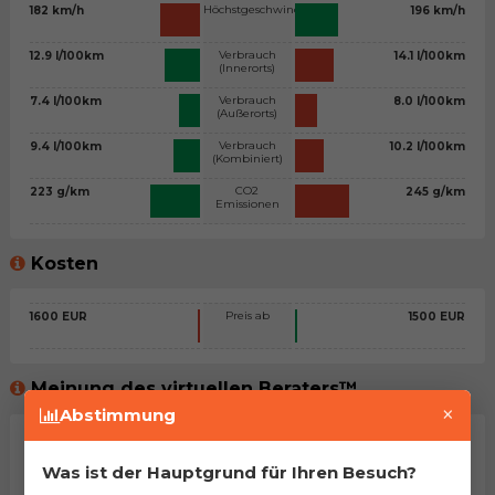
Höchstgeschwindigkeit
182 km/h
196 km/h
Verbrauch
12.9 l/100km
14.1 l/100km
(Innerorts)
Verbrauch
7.4 l/100km
8.0 l/100km
(Außerorts)
Verbrauch
9.4 l/100km
10.2 l/100km
(Kombiniert)
CO2
223 g/km
245 g/km
Emissionen
Kosten
Preis ab
1600 EUR
1500 EUR
Meinung des virtuellen Beraters™
×
Abstimmung
Allgemeine Stellungnahme
Was ist der Hauptgrund für Ihren Besuch?
Na, man kann sagen, dass es sich um zwei sehr ähnliche