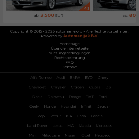
4.1
3.500
80
ab:
EUR
ab:
Copyright © 2015 - 2026 automanie.org - Alle Rechte vorbehalten.
Powered by
Automanijak B.V.
Homepage
Über die Internetseite
Nutzungsbedingungen
Rechtsbelehrung
FAQ
Kontakt
Alfa Romeo
Audi
BMW
BYD
Chery
Chevrolet
Chrysler
Citroen
Cupra
DS
Dacia
Daihatsu
Dodge
FIAT
Ford
Geely
Honda
Hyundai
Infiniti
Jaguar
Jeep
Jetour
KIA
Lada
Lancia
Land Rover
Lexus
MG
Mazda
Mercedes
Mini
Mitsubishi
Nissan
Opel
Peugeot