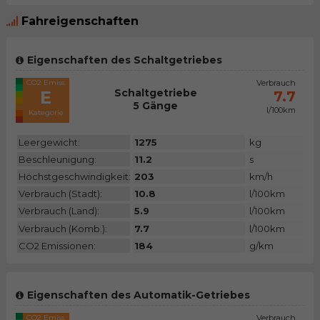
Fahreigenschaften
Eigenschaften des Schaltgetriebes
CO2 Emiss.
Verbrauch
Schaltgetriebe
E
7.7
5 Gänge
l/100km
Kategorie
Leergewicht:
1275
kg
Beschleunigung:
11.2
s
Höchstgeschwindigkeit:
203
km/h
Verbrauch (Stadt):
10.8
l/100km
Verbrauch (Land):
5.9
l/100km
Verbrauch (Komb.):
7.7
l/100km
CO2 Emissionen:
184
g/km
Eigenschaften des Automatik-Getriebes
CO2 Emiss.
Verbrauch