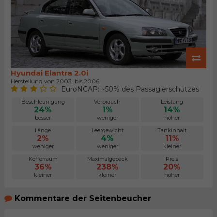
Hyundai Elantra 2.0i
Herstellung von 2003. bis 2006.
EuroNCAP: ~50% des Passagierschutzes
Beschleunigung
Verbrauch
Leistung
24%
1%
14%
besser
weniger
höher
Länge
Leergewicht
Tankinhalt
2%
4%
11%
weniger
weniger
kleiner
Kofferraum
Maximalgepäck
Preis
36%
238%
20%
kleiner
kleiner
höher
Kommentare der Seitenbeucher