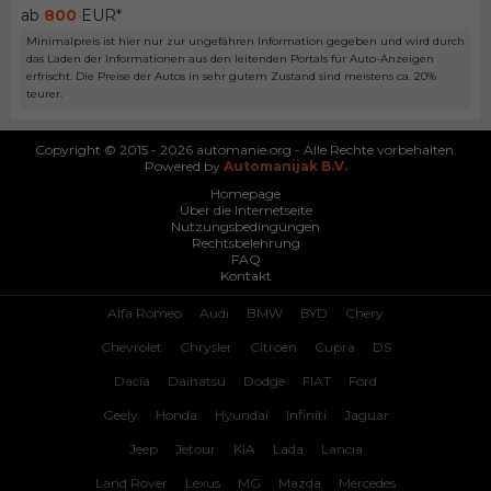
ab
800
EUR*
Minimalpreis ist hier nur zur ungefähren Information gegeben und wird durch
das Laden der Informationen aus den leitenden Portals für Auto-Anzeigen
erfrischt. Die Preise der Autos in sehr gutem Zustand sind meistens ca. 20%
teurer.
Copyright © 2015 - 2026 automanie.org - Alle Rechte vorbehalten.
Powered by
Automanijak B.V.
Homepage
Über die Internetseite
Nutzungsbedingungen
Rechtsbelehrung
FAQ
Kontakt
Alfa Romeo
Audi
BMW
BYD
Chery
Chevrolet
Chrysler
Citroen
Cupra
DS
Dacia
Daihatsu
Dodge
FIAT
Ford
Geely
Honda
Hyundai
Infiniti
Jaguar
Jeep
Jetour
KIA
Lada
Lancia
Land Rover
Lexus
MG
Mazda
Mercedes