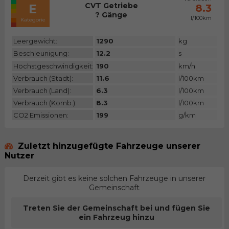
CVT Getriebe
E
8.3
? Gänge
l/100km
Kategorie
Leergewicht:
1290
kg
Beschleunigung:
12.2
s
Höchstgeschwindigkeit:
190
km/h
Verbrauch (Stadt):
11.6
l/100km
Verbrauch (Land):
6.3
l/100km
Verbrauch (Komb.):
8.3
l/100km
CO2 Emissionen:
199
g/km
Zuletzt hinzugefügte Fahrzeuge unserer
Nutzer
Derzeit gibt es keine solchen Fahrzeuge in unserer
Gemeinschaft
Treten Sie der Gemeinschaft bei und fügen Sie
ein Fahrzeug hinzu