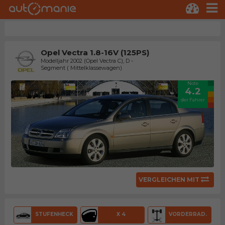
Opel Vectra 1.8-16V (125PS)
Modelljahr 2002 (Opel Vectra C), D -
Segment ( Mittelklassewagen)
Note
4.2
der Fahrer
VERGLEICHEN MIT
STUFENHECK
X 4
VORDERRAD.