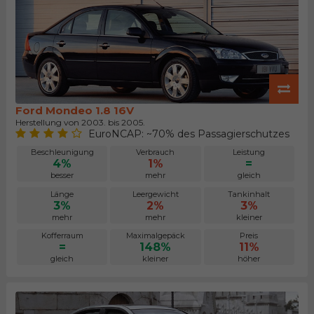
Ford Mondeo 1.8 16V
Herstellung von 2003. bis 2005.
EuroNCAP: ~70% des Passagierschutzes
Beschleunigung
Verbrauch
Leistung
4%
1%
=
besser
mehr
gleich
Länge
Leergewicht
Tankinhalt
3%
2%
3%
mehr
mehr
kleiner
Kofferraum
Maximalgepäck
Preis
=
148%
11%
gleich
kleiner
höher