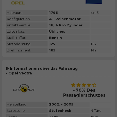
Hubraum:
1796
cm3
Konfiguration:
4 - Reihenmotor
Anzahl Ventile:
16, 4 Pro Zylinder
Lufteinlass:
Übliches
Kraftstoffart:
Benzin
Motorleistung:
125
PS
Drehmoment:
165
Nm
Informationen über das Fahrzeug
- Opel Vectra
~70% Des
Passagierschutzes
Herstellung:
2002. - 2005.
Karosserie:
Stufenheck
4 Türe
Länge:
4596
mm