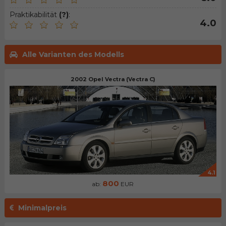
Praktikabilität
(?)
:
4.0
Alle Varianten des Modells
2002 Opel Vectra (Vectra C)
4.1
800
ab:
EUR
Minimalpreis