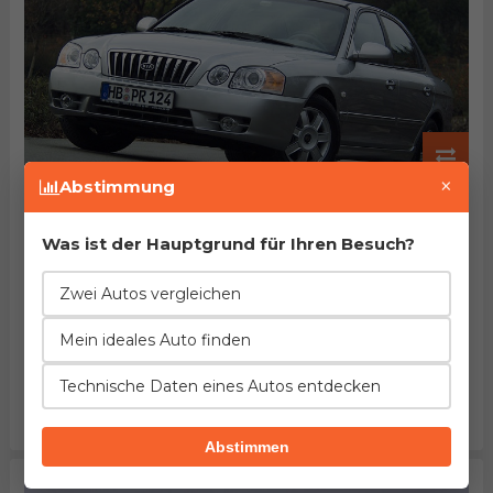
×
Abstimmung
KIA Magentis 2.0
Herstellung von 2003. bis 2006.
EuroNCAP: nicht getestet
Was ist der Hauptgrund für Ihren Besuch?
Beschleunigung
Verbrauch
Leistung
3%
10%
8%
Zwei Autos vergleichen
schlechter
mehr
höher
Länge
Leergewicht
Tankinhalt
3%
7%
2%
Mein ideales Auto finden
mehr
mehr
größer
Technische Daten eines Autos entdecken
Kofferraum
Maximalgepäck
Preis
30%
221%
47%
kleiner
kleiner
höher
Abstimmen