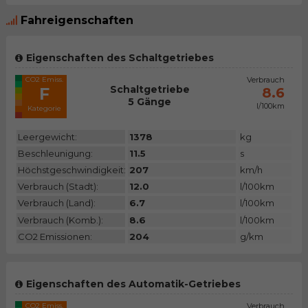
Fahreigenschaften
Eigenschaften des Schaltgetriebes
CO2 Emiss.
Verbrauch
Schaltgetriebe
F
8.6
5 Gänge
l/100km
Kategorie
Leergewicht:
1378
kg
Beschleunigung:
11.5
s
Höchstgeschwindigkeit:
207
km/h
Verbrauch (Stadt):
12.0
l/100km
Verbrauch (Land):
6.7
l/100km
Verbrauch (Komb.):
8.6
l/100km
CO2 Emissionen:
204
g/km
Eigenschaften des Automatik-Getriebes
CO2 Emiss.
Verbrauch