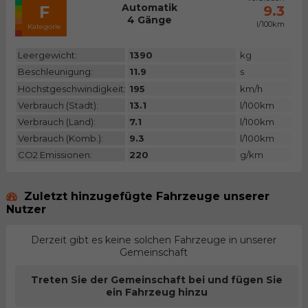
Automatik
F
9.3
4 Gänge
l/100km
Kategorie
Leergewicht:
1390
kg
Beschleunigung:
11.9
s
Höchstgeschwindigkeit:
195
km/h
Verbrauch (Stadt):
13.1
l/100km
Verbrauch (Land):
7.1
l/100km
Verbrauch (Komb.):
9.3
l/100km
CO2 Emissionen:
220
g/km
Zuletzt hinzugefügte Fahrzeuge unserer
Nutzer
Derzeit gibt es keine solchen Fahrzeuge in unserer
Gemeinschaft
Treten Sie der Gemeinschaft bei und fügen Sie
ein Fahrzeug hinzu