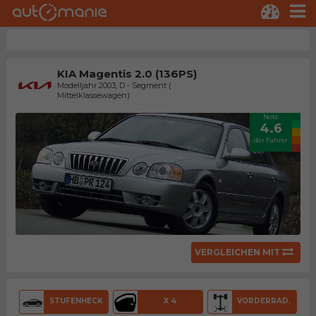
KIA Magentis 2.0 (136PS)
Modelljahr 2003, D - Segment (
Mittelklassewagen)
Note
4.6
der Fahrer
VERGLEICHEN MIT
STUFENHECK
X 4
VORDERRAD.