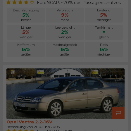
EuroNCAP: ~70% des Passagierschutzes
Beschleunigung
Verbrauch
Leistung
5%
9%
5%
besser
mehr
niedriger
Länge
Leergewicht
Tankinhalt
5%
2%
=
weniger
weniger
gleich
Kofferraum
Maximalgepäck
Preis
15%
15%
15%
größer
größer
niedriger
Opel Vectra 2.2-16V
Herstellung von 2002. bis 2005.