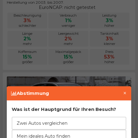
Herstellung von 2003. bis 2007.
EuroNCAP: nicht getestet
Beschleunigung
Verbrauch
Leistung
3%
1%
3%
schlechter
weniger
höher
Länge
Leergewicht
Tankinhalt
2%
2%
3%
mehr
mehr
kleiner
Kofferraum
Maximalgepäck
Preis
15%
15%
53%
größer
größer
höher
×
Abstimmung
Was ist der Hauptgrund für Ihren Besuch?
Zwei Autos vergleichen
Hyundai Elantra 2.0i
Mein ideales Auto finden
Herstellung von 2003. bis 2006.