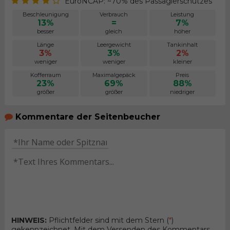
EuroNCAP: ~70% des Passagierschutzes
Beschleunigung
Verbrauch
Leistung
13%
=
7%
besser
gleich
höher
Länge
Leergewicht
Tankinhalt
3%
3%
2%
weniger
weniger
kleiner
Kofferraum
Maximalgepäck
Preis
23%
69%
88%
größer
größer
niedriger
Kommentare der Seitenbeucher
HINWEIS:
Pflichtfelder sind mit dem Stern (
*
)
gekennzeichnet. Mit dem Versenden des Kommentars