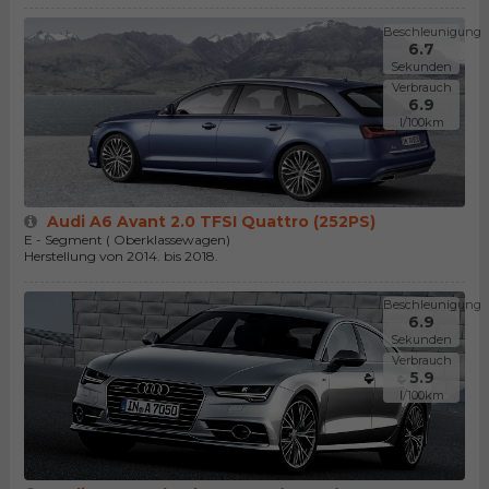
Beschleunigung
6.7
Sekunden
Verbrauch
6.9
l/100km
Audi A6 Avant 2.0 TFSI Quattro (252PS)
E - Segment ( Oberklassewagen)
Herstellung von 2014. bis 2018.
Beschleunigung
6.9
Sekunden
Verbrauch
5.9
l/100km