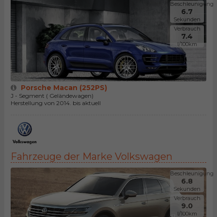
Beschleunigung
6.7
Sekunden
Verbrauch
7.4
l/100km
Porsche Macan (252PS)
J - Segment ( Geländewagen)
Herstellung von 2014. bis aktuell
Fahrzeuge der Marke Volkswagen
Beschleunigung
6.8
Sekunden
Verbrauch
9.0
l/100km