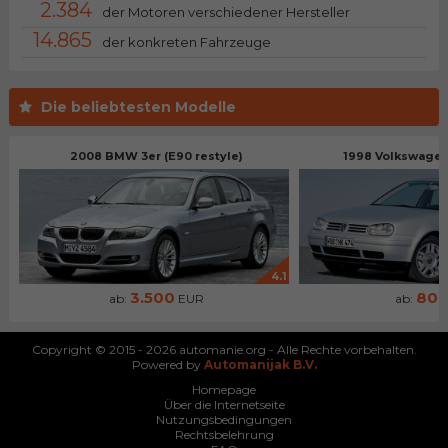
2.384
der Motoren verschiedener Hersteller
14.865
der konkreten Fahrzeuge
Die beliebtesten Modelle
2008 BMW 3er (E90 restyle)
1998 Volkswagen 
4.1
3.500
80
ab:
EUR
ab:
Copyright © 2015 - 2026 automanie.org - Alle Rechte vorbehalten.
Powered by
Automanijak B.V.
Homepage
Über die Internetseite
Nutzungsbedingungen
Rechtsbelehrung