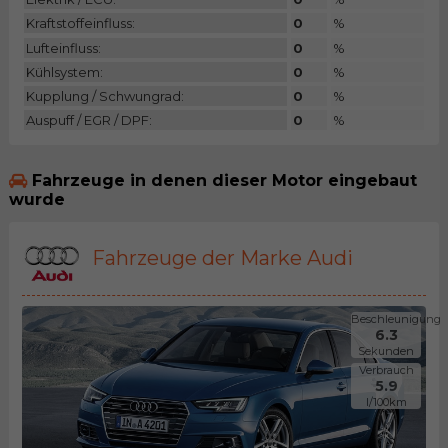
Kraftstoffeinfluss:
0
%
Lufteinfluss:
0
%
Kühlsystem:
0
%
Kupplung / Schwungrad:
0
%
Auspuff / EGR / DPF:
0
%
Fahrzeuge in denen dieser Motor eingebaut
wurde
Fahrzeuge der Marke Audi
Beschleunigung
6.3
Sekunden
Verbrauch
5.9
l/100km