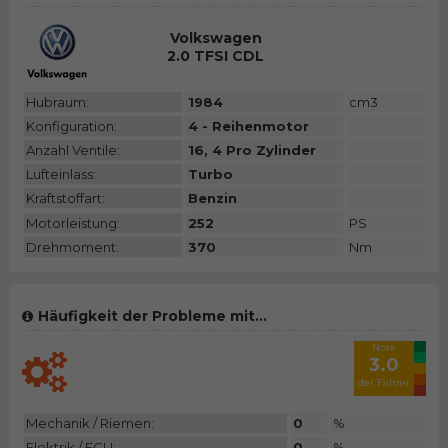
Volkswagen
2.0 TFSI CDL
Hubraum:
1984
cm3
Konfiguration:
4 - Reihenmotor
Anzahl Ventile:
16, 4 Pro Zylinder
Lufteinlass:
Turbo
Kraftstoffart:
Benzin
Motorleistung:
252
PS
Drehmoment:
370
Nm
Häufigkeit der Probleme mit...
Note
3.0
der Fahrer
Mechanik / Riemen:
0
%
Elektrik / ECU:
0
%