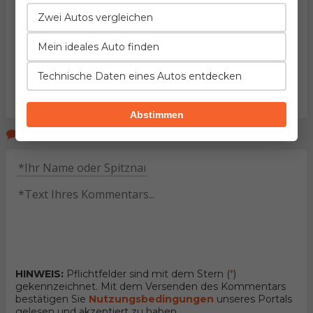
Zwei Autos vergleichen
Mein ideales Auto finden
Technische Daten eines Autos entdecken
Abstimmen
Kommentare der Seitenbeucher
HINWEIS:
Pflichtfelder sind mit dem Stern (
*
)
gekennzeichnet. Mit dem Versenden des Kommentars
bestätigen Sie
Nutzungsbedingungen
unseres Portals
gelesen und akzeptiert zu haben.