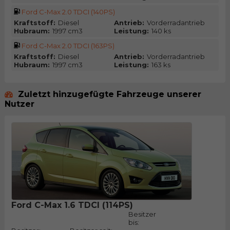
Ford C-Max 2.0 TDCI (140PS)
Kraftstoff:
Diesel
Antrieb:
Vorderradantrieb
Hubraum:
1997 cm3
Leistung:
140 ks
Ford C-Max 2.0 TDCI (163PS)
Kraftstoff:
Diesel
Antrieb:
Vorderradantrieb
Hubraum:
1997 cm3
Leistung:
163 ks
Zuletzt hinzugefügte Fahrzeuge unserer
Nutzer
Ford C-Max 1.6 TDCI (114PS)
Besitzer
bis: