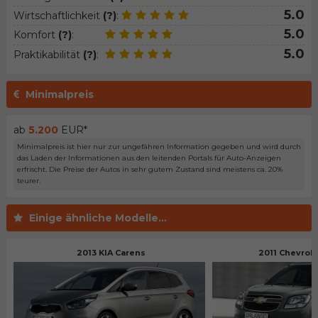
5.0
Wirtschaftlichkeit
(?)
:
5.0
Komfort
(?)
:
5.0
Praktikabilität
(?)
:
Minimalpreis
ab
5.200
EUR*
Minimalpreis ist hier nur zur ungefähren Information gegeben und wird durch
das Laden der Informationen aus den leitenden Portals für Auto-Anzeigen
erfrischt. Die Preise der Autos in sehr gutem Zustand sind meistens ca. 20%
teurer.
Einige ähnliche Modelle...
2013 KIA Carens
2011 Chevrol