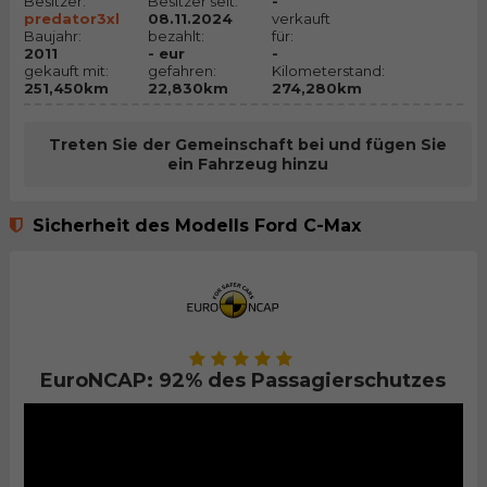
Besitzer:
Besitzer seit:
-
predator3xl
08.11.2024
verkauft
Baujahr:
bezahlt:
für:
2011
- eur
-
gekauft mit:
gefahren:
Kilometerstand:
251,450km
22,830km
274,280km
Treten Sie der Gemeinschaft bei und fügen Sie
ein Fahrzeug hinzu
Sicherheit des Modells Ford C-Max
EuroNCAP: 92% des Passagierschutzes