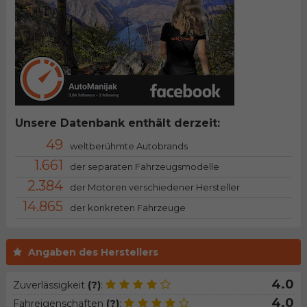
Unsere Datenbank enthält derzeit:
49
weltberühmte Autobrands
1.661
der separaten Fahrzeugsmodelle
2.384
der Motoren verschiedener Hersteller
14.865
der konkreten Fahrzeuge
Angaben des Herstellers
4.0
Zuverlässigkeit
(?)
:
4.0
Fahreigenschaften
(?)
: