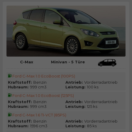
C-Max
Minivan - 5 Türe
Ford C-Max 1.0 EcoBoost (100PS)
Kraftstoff:
Benzin
Antrieb:
Vorderradantrieb
Hubraum:
999 cm3
Leistung:
100 ks
Ford C-Max 1.0 EcoBoost (125PS)
Kraftstoff:
Benzin
Antrieb:
Vorderradantrieb
Hubraum:
999 cm3
Leistung:
125 ks
Ford C-Max 1.6 TI-VCT (85PS)
Kraftstoff:
Benzin
Antrieb:
Vorderradantrieb
Hubraum:
1596 cm3
Leistung:
85 ks