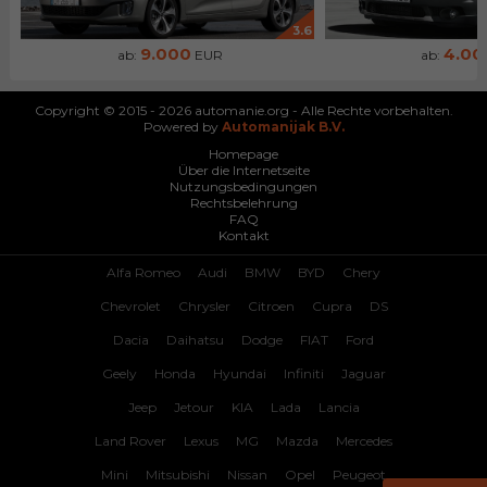
3.6
9.000
4.00
ab:
EUR
ab:
Copyright © 2015 - 2026 automanie.org - Alle Rechte vorbehalten.
Powered by
Automanijak B.V.
Homepage
Über die Internetseite
Nutzungsbedingungen
Rechtsbelehrung
FAQ
Kontakt
Alfa Romeo
Audi
BMW
BYD
Chery
Chevrolet
Chrysler
Citroen
Cupra
DS
Dacia
Daihatsu
Dodge
FIAT
Ford
Geely
Honda
Hyundai
Infiniti
Jaguar
Jeep
Jetour
KIA
Lada
Lancia
Land Rover
Lexus
MG
Mazda
Mercedes
Mini
Mitsubishi
Nissan
Opel
Peugeot