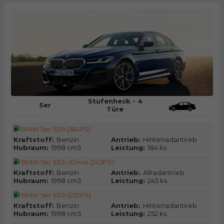
Stufenheck - 4
5er
Türe
BMW 5er 520i (184PS)
Kraftstoff:
Benzin
Antrieb:
Hinterradantireb
Hubraum:
1998 cm3
Leistung:
184 ks
BMW 5er 530i xDrive (245PS)
Kraftstoff:
Benzin
Antrieb:
Allradantrieb
Hubraum:
1998 cm3
Leistung:
245 ks
BMW 5er 530i (252PS)
Kraftstoff:
Benzin
Antrieb:
Hinterradantireb
Hubraum:
1998 cm3
Leistung:
252 ks