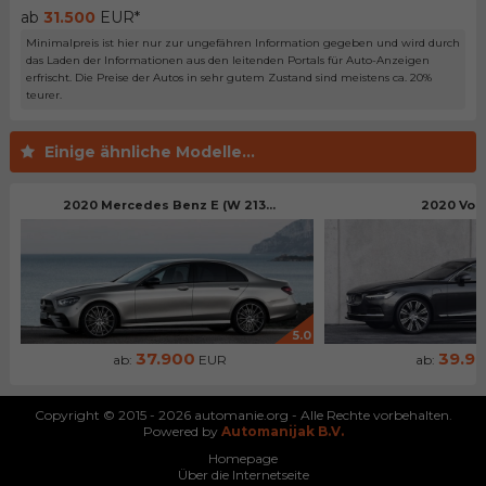
ab
31.500
EUR*
Minimalpreis ist hier nur zur ungefähren Information gegeben und wird durch
das Laden der Informationen aus den leitenden Portals für Auto-Anzeigen
erfrischt. Die Preise der Autos in sehr gutem Zustand sind meistens ca. 20%
teurer.
Einige ähnliche Modelle...
2020 Mercedes Benz E (W 213...
2020 Vol
5.0
37.900
39.9
ab:
EUR
ab:
Copyright © 2015 - 2026 automanie.org - Alle Rechte vorbehalten.
Powered by
Automanijak B.V.
Homepage
Über die Internetseite