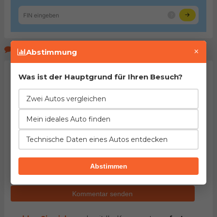
Kommentare der Seitenbeucher
×
Abstimmung
Was ist der Hauptgrund für Ihren Besuch?
Zwei Autos vergleichen
Mein ideales Auto finden
Technische Daten eines Autos entdecken
HINWEIS:
Pflichtfelder sind mit dem Stern (
*
)
gekennzeichnet. Mit dem Versenden des Kommentars
bestätigen Sie
Nutzungsbedingungen
unseres Portals
Abstimmen
gelesen und akzeptiert zu haben.
Kommentar senden