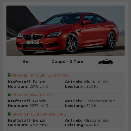
6er
Coupé - 2 Türe
BMW 6er 640i xDrive (320PS)
Kraftstoff:
Benzin
Antrieb:
Allradantrieb
Hubraum:
2979 cm3
Leistung:
320 ks
BMW 6er 640i (320PS)
Kraftstoff:
Benzin
Antrieb:
Hinterradantireb
Hubraum:
2979 cm3
Leistung:
320 ks
BMW 6er 650i xDrive (450PS)
Kraftstoff:
Benzin
Antrieb:
Allradantrieb
Hubraum:
4395 cm3
Leistung:
450 ks