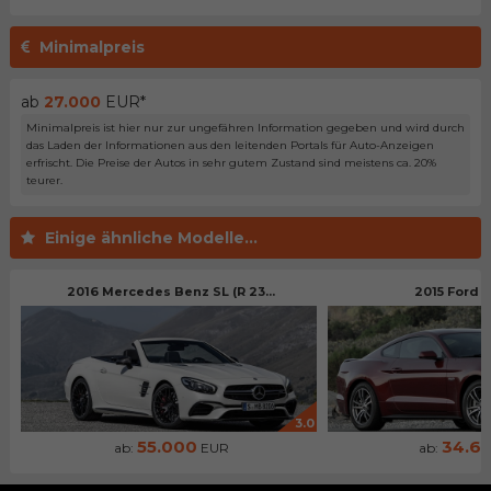
Minimalpreis
ab
27.000
EUR*
Minimalpreis ist hier nur zur ungefähren Information gegeben und wird durch
das Laden der Informationen aus den leitenden Portals für Auto-Anzeigen
erfrischt. Die Preise der Autos in sehr gutem Zustand sind meistens ca. 20%
teurer.
Einige ähnliche Modelle...
2016 Mercedes Benz SL (R 23...
2015 Ford 
3.0
55.000
34.6
ab:
EUR
ab: