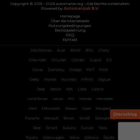
Copyright © 2015 - 2026 automanie.org - Alle Rechte vorbehalten.
Powered by
Automanijak B.V.
Homepage
Über die Internetseite
Nutzungsbedingungen
Rechtsbelehrung
FAQ
Kontakt
Alfa Romeo
Audi
BMW
BYD
Chery
Chevrolet
Chrysler
Citroen
Cupra
DS
Dacia
Daihatsu
Dodge
FIAT
Ford
Geely
Honda
Hyundai
Infiniti
Jaguar
Jeep
Jetour
KIA
Lada
Lancia
Land Rover
Lexus
MG
Mazda
Mercedes
Mini
Mitsubishi
Nissan
Opel
Peugeot
Vorschlag
Porsche
Renault
Rover
SAAB
SSangYong
Seat
Smart
Subaru
Suzuki
Tesla
Toyota
Volkswagen
Volvo
Zastava
Škoda