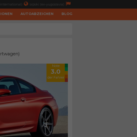
international)
srpski (ex-yugoslavia)
TIONEN
AUTOABZEICHEN
BLOG
ortwagen)
Note
3.0
der Fahrer