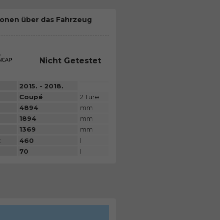
ionen über das Fahrzeug
Nicht Getestet
2015. - 2018.
Coupé
2 Türe
4894
mm
1894
mm
1369
mm
:
460
l
70
l