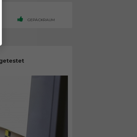
H
GEPÄCKRAUM
getestet