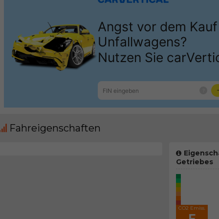
Fahreigenschaften
Eigensch
Getriebes
CO2 Emiss.
F