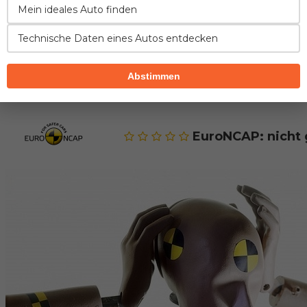
Mein ideales Auto finden
Technische Daten eines Autos entdecken
SICHERHEIT
FAHREIGENSCHAFTEN
VERBRAUC
Abstimmen
Sicherheit des Modells BMW 6er
EuroNCAP: nicht 