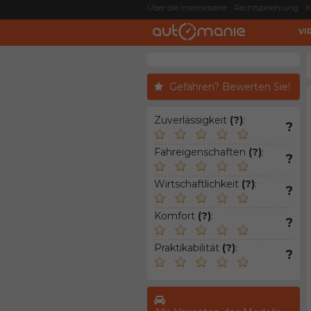
Über die Internetseite
Rechtsbelehrung
K
VI
Gefahren? Bewerten Sie!
Zuverlässigkeit
(?)
:
?
Fahreigenschaften
(?)
:
?
Wirtschaftlichkeit
(?)
:
?
Komfort
(?)
:
?
Praktikabilität
(?)
:
?