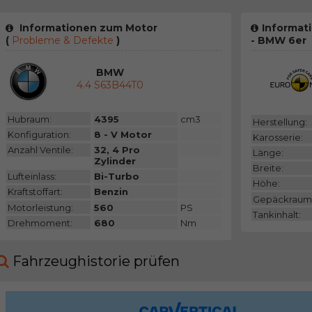
Informationen zum Motor
Informat
(
Probleme & Defekte
)
- BMW 6er
BMW
4.4 S63B44T0
Hubraum:
4395
cm3
Herstellung:
Konfiguration:
8 - V Motor
Karosserie:
Anzahl Ventile:
32, 4 Pro
Länge:
Zylinder
Breite:
Lufteinlass:
Bi-Turbo
Höhe:
Kraftstoffart:
Benzin
Gepäckraum
Motorleistung:
560
PS
Tankinhalt:
Drehmoment:
680
Nm
Fahrzeughistorie prüfen