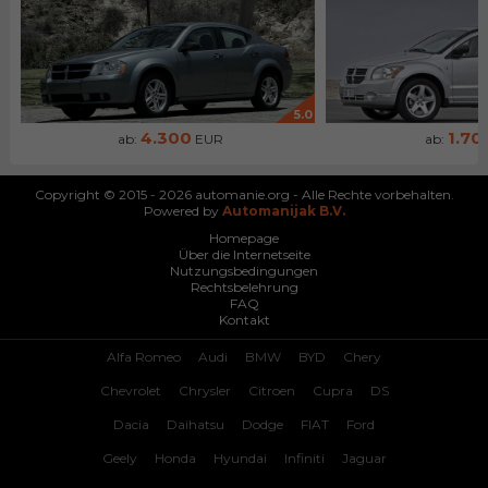
5.0
4.300
1.70
ab:
EUR
ab:
Copyright © 2015 - 2026 automanie.org - Alle Rechte vorbehalten.
Powered by
Automanijak B.V.
Homepage
Über die Internetseite
Nutzungsbedingungen
Rechtsbelehrung
FAQ
Kontakt
Alfa Romeo
Audi
BMW
BYD
Chery
Chevrolet
Chrysler
Citroen
Cupra
DS
Dacia
Daihatsu
Dodge
FIAT
Ford
Geely
Honda
Hyundai
Infiniti
Jaguar