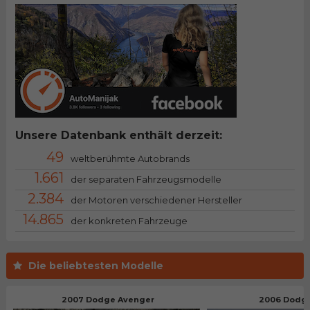
Unsere Datenbank enthält derzeit:
49
weltberühmte Autobrands
1.661
der separaten Fahrzeugsmodelle
2.384
der Motoren verschiedener Hersteller
14.865
der konkreten Fahrzeuge
Die beliebtesten Modelle
2007 Dodge Avenger
2006 Dodge