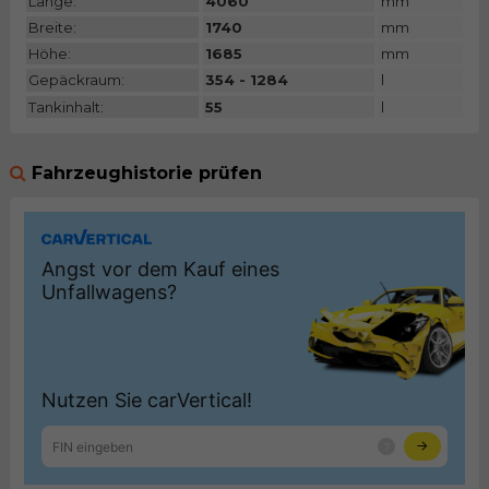
Länge:
4060
mm
Breite:
1740
mm
Höhe:
1685
mm
Gepäckraum:
354 - 1284
l
Tankinhalt:
55
l
Fahrzeughistorie prüfen