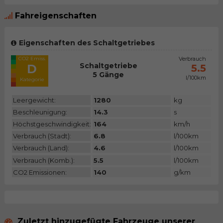
Fahreigenschaften
Eigenschaften des Schaltgetriebes
CO2 Emiss.
Verbrauch
Schaltgetriebe
D
5.5
5 Gänge
l/100km
Kategorie
Leergewicht:
1280
kg
Beschleunigung:
14.3
s
Höchstgeschwindigkeit:
164
km/h
Verbrauch (Stadt):
6.8
l/100km
Verbrauch (Land):
4.6
l/100km
Verbrauch (Komb.):
5.5
l/100km
CO2 Emissionen:
140
g/km
Zuletzt hinzugefügte Fahrzeuge unserer