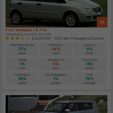
FIAT Multipla 1.9 JTD
Herstellung von 2004. bis 2010.
EuroNCAP: ~50% des Passagierschutzes
Beschleunigung
Verbrauch
Leistung
17%
14%
9%
besser
mehr
höher
Länge
Leergewicht
Tankinhalt
1%
5%
13%
mehr
mehr
größer
Kofferraum
Maximalgepäck
Preis
18%
1%
19%
größer
größer
niedriger