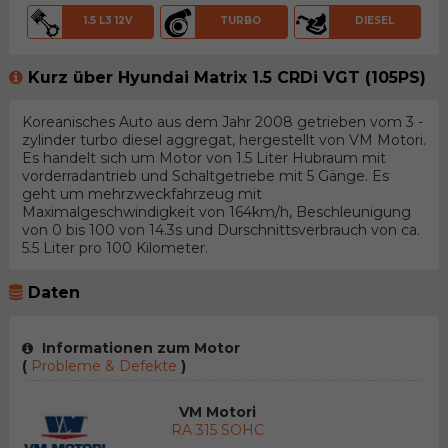
1.5 L3 12V
TURBO
DIESEL
Kurz über Hyundai Matrix 1.5 CRDi VGT (105PS)
Koreanisches Auto aus dem Jahr 2008 getrieben vom 3 -
zylinder turbo diesel aggregat, hergestellt von VM Motori.
Es handelt sich um Motor von 1.5 Liter Hubraum mit
vorderradantrieb und Schaltgetriebe mit 5 Gänge. Es
geht um mehrzweckfahrzeug mit
Maximalgeschwindigkeit von 164km/h, Beschleunigung
von 0 bis 100 von 14.3s und Durschnittsverbrauch von ca.
5.5 Liter pro 100 Kilometer.
Daten
Informationen zum Motor
(
Probleme & Defekte
)
VM Motori
RA 315 SOHC