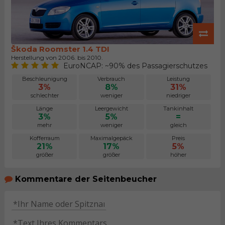
Škoda Roomster 1.4 TDI
Herstellung von 2006. bis 2010.
EuroNCAP: ~90% des Passagierschutzes
Beschleunigung
Verbrauch
Leistung
3%
8%
31%
schlechter
weniger
niedriger
Länge
Leergewicht
Tankinhalt
3%
5%
=
mehr
weniger
gleich
Kofferraum
Maximalgepäck
Preis
21%
17%
5%
größer
größer
höher
Kommentare der Seitenbeucher