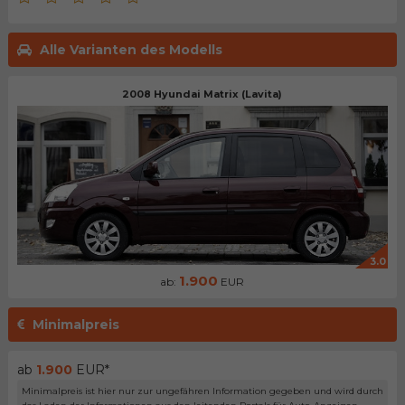
Alle Varianten des Modells
2008 Hyundai Matrix (Lavita)
3.0
1.900
ab:
EUR
Minimalpreis
ab
1.900
EUR*
Minimalpreis ist hier nur zur ungefähren Information gegeben und wird durch