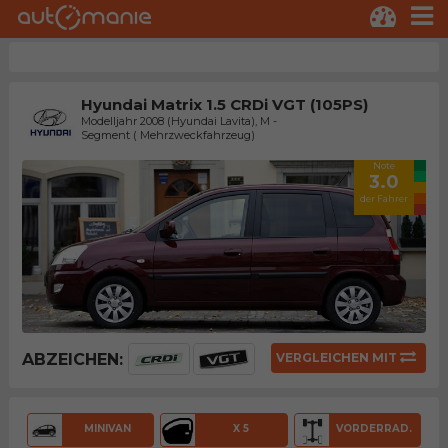
Hyundai Matrix 1.5 CRDi VGT (105PS)
Modelljahr 2008 (Hyundai Lavita), M -
Segment ( Mehrzweckfahrzeug)
Note
3.0
der Fahrer
ABZEICHEN:
VERGLEICHEN MIT
MINIVAN
X 5
VORDERRAD.