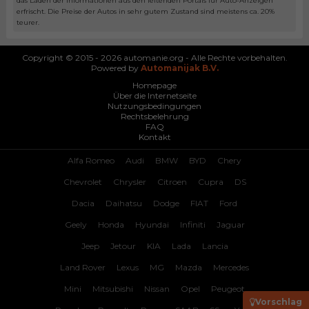
das Laden der Informationen aus den leitenden Portals für Auto-Anzeigen
erfrischt. Die Preise der Autos in sehr gutem Zustand sind meistens ca. 20%
teurer.
Copyright © 2015 - 2026 automanie.org - Alle Rechte vorbehalten.
Powered by
Automanijak B.V.
Homepage
Über die Internetseite
Nutzungsbedingungen
Rechtsbelehrung
FAQ
Kontakt
Alfa Romeo
Audi
BMW
BYD
Chery
Chevrolet
Chrysler
Citroen
Cupra
DS
Dacia
Daihatsu
Dodge
FIAT
Ford
Geely
Honda
Hyundai
Infiniti
Jaguar
Jeep
Jetour
KIA
Lada
Lancia
Land Rover
Lexus
MG
Mazda
Mercedes
Mini
Mitsubishi
Nissan
Opel
Peugeot
Vorschlag