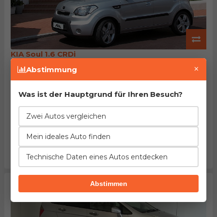
KIA Soul 1.6 CRDi
Herstellung von 2008. bis 2013.
×
Abstimmung
EuroNCAP: 87% des Passagierschutzes
Beschleunigung
Verbrauch
Leistung
27%
6%
18%
Was ist der Hauptgrund für Ihren Besuch?
besser
weniger
höher
Länge
Leergewicht
Tankinhalt
Zwei Autos vergleichen
1%
3%
15%
mehr
weniger
kleiner
Mein ideales Auto finden
Kofferraum
Maximalgepäck
Preis
4%
57%
58%
Technische Daten eines Autos entdecken
kleiner
kleiner
höher
Abstimmen