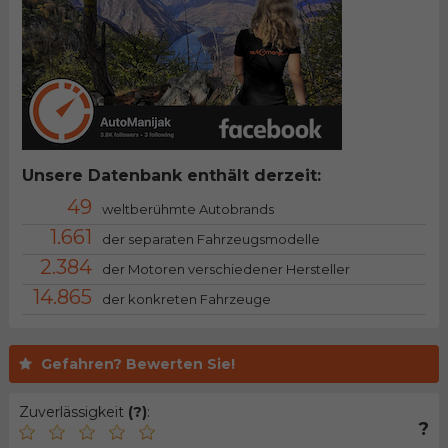
Unsere Datenbank enthält derzeit:
49
weltberühmte Autobrands
1.661
der separaten Fahrzeugsmodelle
2.384
der Motoren verschiedener Hersteller
14.865
der konkreten Fahrzeuge
Gefahren? Bewerten Sie!
Zuverlässigkeit
(?)
:
?