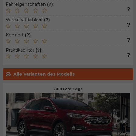
Fahreigenschaften
(?)
:
?
Wirtschaftlichkeit
(?)
:
?
Komfort
(?)
:
?
Praktikabilität
(?)
:
?
Alle Varianten des Modells
2018 Ford Edge