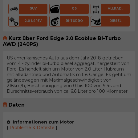
SUV
X 5
ALLRAD.
2.0 L4 16V
BI-TURBO
DIESEL
Kurz über Ford Edge 2.0 Ecoblue Bi-Turbo
AWD (240PS)
US amerikanisches Auto aus dem Jahr 2018 getrieben
vom 4 - zylinder bi-turbo diesel aggregat, hergestellt von
Ford. Es handelt sich um Motor von 2.0 Liter Hubraum
mit allradantrieb und Automatik mit 8 Gänge. Es geht um
geländewagen mit Maximalgeschwindigkeit von
216km/h, Beschleunigung von 0 bis 100 von 9.4s und
Durschnittsverbrauch von ca. 6.6 Liter pro 100 Kilometer.
Daten
Informationen zum Motor
(
Probleme & Defekte
)