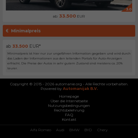
3.0
33.500
ab:
EUR
Minimalpreis
ab
33.500
EUR*
Minimalpreis ist hier nur zur ungefähren Information gegeben und wird durch
das Laden der Informationen aus den leitenden Portals für Auto-Anzeigen
erfrischt. Die Preise der Autos in sehr gutem Zustand sind meistens ca. 20%
teurer.
Copyright © 2015 - 2026 automanie.org - Alle Rechte vorbehalten.
Powered by
Automanijak B.V.
Homepage
Über die Internetseite
Nutzungsbedingungen
Rechtsbelehrung
FAQ
Kontakt
Alfa Romeo
Audi
BMW
BYD
Chery