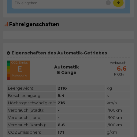
Fahreigenschaften
Eigenschaften des Automatik-Getriebes
CO2 Emiss.
Verbrauch
Automatik
E
6.6
8 Gänge
l/100km
Kategorie
Leergewicht:
2116
kg
Beschleunigung:
9.4
s
Höchstgeschwindigkeit:
216
km/h
Verbrauch (Stadt):
-
l/100km
Verbrauch (Land):
-
l/100km
Verbrauch (Komb.):
6.6
l/100km
CO2 Emissionen:
171
g/km