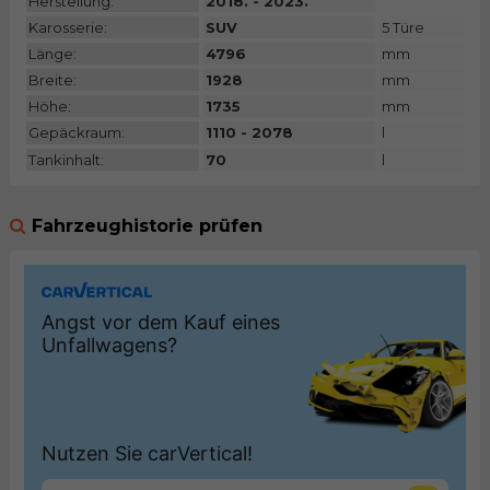
Herstellung:
2018. - 2023.
Karosserie:
SUV
5 Türe
Länge:
4796
mm
Breite:
1928
mm
Höhe:
1735
mm
Gepäckraum:
1110 - 2078
l
Tankinhalt:
70
l
Fahrzeughistorie prüfen