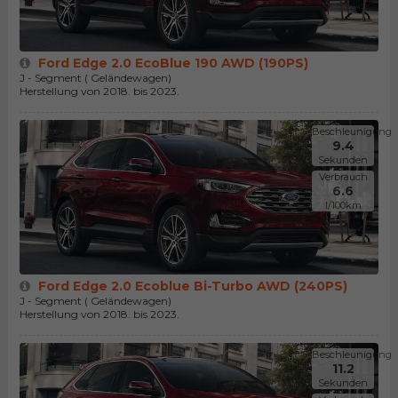
Ford Edge 2.0 EcoBlue 190 AWD (190PS)
J - Segment ( Geländewagen)
Herstellung von 2018. bis 2023.
Beschleunigung
9.4
Sekunden
Verbrauch
6.6
l/100km
Ford Edge 2.0 Ecoblue Bi-Turbo AWD (240PS)
J - Segment ( Geländewagen)
Herstellung von 2018. bis 2023.
Beschleunigung
11.2
Sekunden