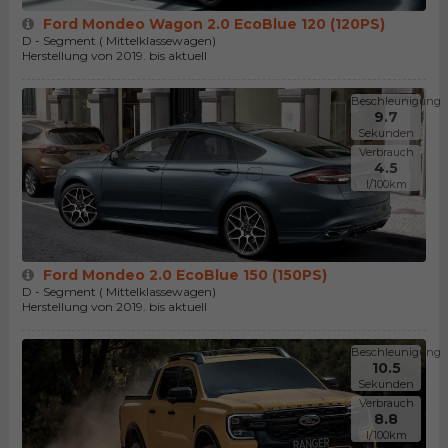
Ford Mondeo Wagon 2.0 EcoBlue 120 (120PS)
D - Segment ( Mittelklassewagen)
Herstellung von 2019. bis aktuell
Beschleunigung
9.7
Sekunden
Verbrauch
4.5
l/100km
Ford Mondeo 2.0 EcoBlue 150 (150PS)
D - Segment ( Mittelklassewagen)
Herstellung von 2019. bis aktuell
Beschleunigung
10.5
Sekunden
Verbrauch
8.8
l/100km