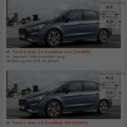
Beschleunigung
8.6
Sekunden
Verbrauch
6.0
l/100km
Ford S-Max 2.0 EcoBlue 240 (240PS)
M - Segment ( Mehrzweckfahrzeug)
Herstellung von 2019. bis aktuell
Beschleunigung
10.6
Sekunden
Verbrauch
5.4
l/100km
Ford S-Max 2.0 EcoBlue 150 (150PS)