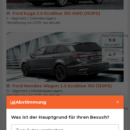
Ford Kuga 2.0 EcoBlue 150 AWD (150PS)
J - Segment ( Geländewagen)
Herstellung von 2019. bis aktuell
Beschleunigung
9.8
Sekunden
Verbrauch
4.7
l/100km
Ford Mondeo Wagon 2.0 EcoBlue 150 (150PS)
D - Segment ( Mittelklassewagen)
Herstellung von 2019. bis aktuell
×
Abstimmung
Beschleunigung
8.9
Was ist der Hauptgrund für Ihren Besuch?
Sekunden
Verbrauch
4.9