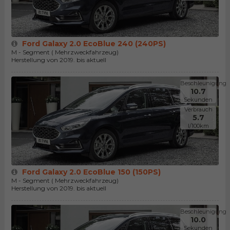
Ford Galaxy 2.0 EcoBlue 240 (240PS)
M - Segment ( Mehrzweckfahrzeug)
Herstellung von 2019. bis aktuell
Beschleunigung
10.7
Sekunden
Verbrauch
5.7
l/100km
Ford Galaxy 2.0 EcoBlue 150 (150PS)
M - Segment ( Mehrzweckfahrzeug)
Herstellung von 2019. bis aktuell
Beschleunigung
10.0
Sekunden