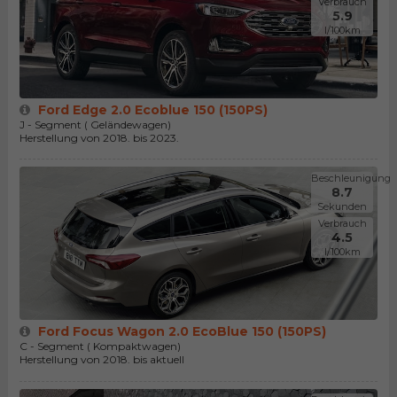
Verbrauch
5.9
l/100km
Ford Edge 2.0 Ecoblue 150 (150PS)
J - Segment ( Geländewagen)
Herstellung von 2018. bis 2023.
Beschleunigung
8.7
Sekunden
Verbrauch
4.5
l/100km
Ford Focus Wagon 2.0 EcoBlue 150 (150PS)
C - Segment ( Kompaktwagen)
Herstellung von 2018. bis aktuell