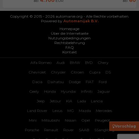
4.700
60
ab:
EUR
ab:
Copyright © 2015 - 2026 automanie.org - Alle Rechte vorbehalten.
Powered by
Automanijak B.V.
Homepage
Über die Internetseite
Nutzungsbedingungen
Rechtsbelehrung
FAQ
Kontakt
Alfa Romeo
Audi
BMW
BYD
Chery
Chevrolet
Chrysler
Citroen
Cupra
DS
Dacia
Daihatsu
Dodge
FIAT
Ford
Geely
Honda
Hyundai
Infiniti
Jaguar
Jeep
Jetour
KIA
Lada
Lancia
Land Rover
Lexus
MG
Mazda
Mercedes
Mini
Mitsubishi
Nissan
Opel
Peugeot
Vorschlag
Porsche
Renault
Rover
SAAB
SSangYong