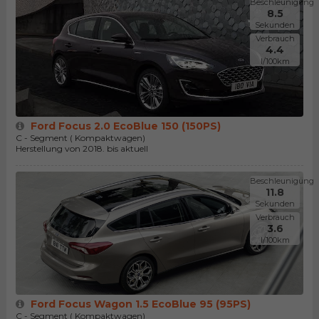
Beschleunigung
8.5
Sekunden
Verbrauch
4.4
l/100km
Ford Focus 2.0 EcoBlue 150 (150PS)
C - Segment ( Kompaktwagen)
Herstellung von 2018. bis aktuell
Beschleunigung
11.8
Sekunden
Verbrauch
3.6
l/100km
Ford Focus Wagon 1.5 EcoBlue 95 (95PS)
C - Segment ( Kompaktwagen)