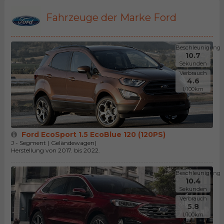
Fahrzeuge der Marke Ford
Beschleunigung
10.7
Sekunden
Verbrauch
4.6
l/100km
Ford EcoSport 1.5 EcoBlue 120 (120PS)
J - Segment ( Geländewagen)
Herstellung von 2017. bis 2022.
Beschleunigung
10.4
Sekunden
Verbrauch
5.8
l/100km