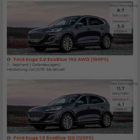
Beschleunigung
8.7
Sekunden
Verbrauch
5.0
l/100km
Ford Kuga 2.0 EcoBlue 190 AWD (190PS)
J - Segment ( Geländewagen)
Herstellung von 2019. bis aktuell
Beschleunigung
11.7
Sekunden
Verbrauch
4.1
l/100km
Ford Kuga 1.5 EcoBlue 120 (120PS)