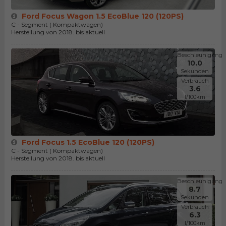
Ford Focus Wagon 1.5 EcoBlue 120 (120PS)
C - Segment ( Kompaktwagen)
Herstellung von 2018. bis aktuell
Beschleunigung
10.0
Sekunden
Verbrauch
3.6
l/100km
Ford Focus 1.5 EcoBlue 120 (120PS)
C - Segment ( Kompaktwagen)
Herstellung von 2018. bis aktuell
Beschleunigung
8.7
Sekunden
Verbrauch
6.3
l/100km