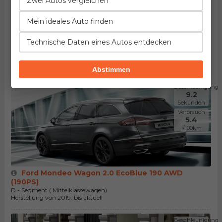
Zwei Autos vergleichen
l/100km
Mein ideales Auto finden
Technische Daten eines Autos entdecken
Ford Mondeo 2.0 EcoBlue 190 (190PS)
D - Segment ( Mittelklassewagen)
Herstellung von 2019. bis aktuell
Abstimmen
Beschleunigung
9.2
Sekunden
Verbrauch
5.4
l/100km
Ford Mondeo Wagon 2.0 EcoBlue 190 AWD
(190PS)
D - Segment ( Mittelklassewagen)
Herstellung von 2019. bis aktuell
Beschleunigung