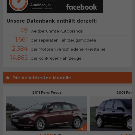
Unsere Datenbank enthält derzeit:
49
weltberühmte Autobrands
1.661
der separaten Fahrzeugsmodelle
2.384
der Motoren verschiedener Hersteller
14.865
der konkreten Fahrzeuge
Die beliebtesten Modelle
2011 Ford Focus
2001 Ford
4.4