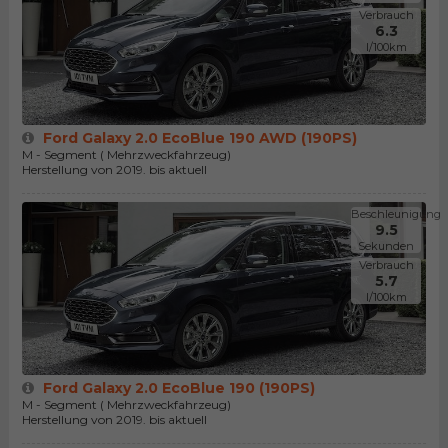
Verbrauch
6.3
l/100km
Ford Galaxy 2.0 EcoBlue 190 AWD (190PS)
M - Segment ( Mehrzweckfahrzeug)
Herstellung von 2019. bis aktuell
Beschleunigung
9.5
Sekunden
Verbrauch
5.7
l/100km
Ford Galaxy 2.0 EcoBlue 190 (190PS)
M - Segment ( Mehrzweckfahrzeug)
Herstellung von 2019. bis aktuell