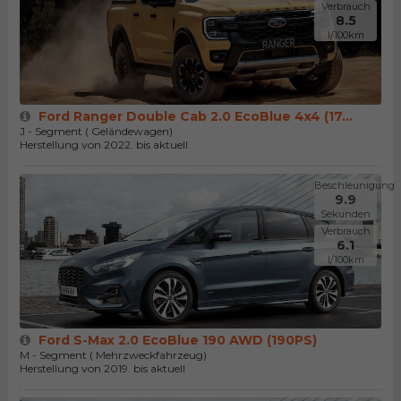
Verbrauch
8.5
l/100km
Ford Ranger Double Cab 2.0 EcoBlue 4x4 (17...
J - Segment ( Geländewagen)
Herstellung von 2022. bis aktuell
Beschleunigung
9.9
Sekunden
Verbrauch
6.1
l/100km
Ford S-Max 2.0 EcoBlue 190 AWD (190PS)
M - Segment ( Mehrzweckfahrzeug)
Herstellung von 2019. bis aktuell