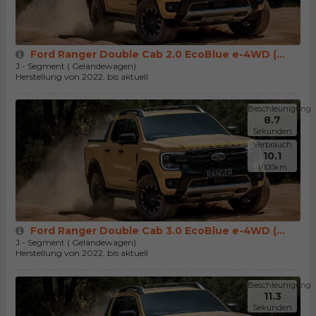
Ford Ranger Double Cab 2.0 EcoBlue e-4WD (...
J - Segment ( Geländewagen)
Herstellung von 2022. bis aktuell
Beschleunigung
8.7
Sekunden
Verbrauch
10.1
l/100km
Ford Ranger Double Cab 3.0 EcoBlue e-4WD (...
J - Segment ( Geländewagen)
Herstellung von 2022. bis aktuell
Beschleunigung
11.3
Sekunden