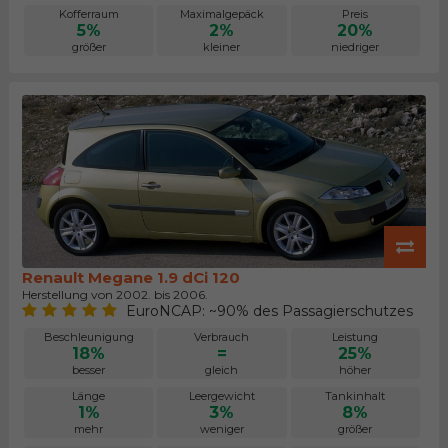
Kofferraum
Maximalgepäck
Preis
5%
2%
20%
größer
kleiner
niedriger
Renault Megane 1.9 dCi 120
Herstellung von 2002. bis 2006.
EuroNCAP: ~90% des Passagierschutzes
Beschleunigung
Verbrauch
Leistung
18%
=
25%
besser
gleich
höher
Länge
Leergewicht
Tankinhalt
1%
3%
8%
mehr
weniger
größer