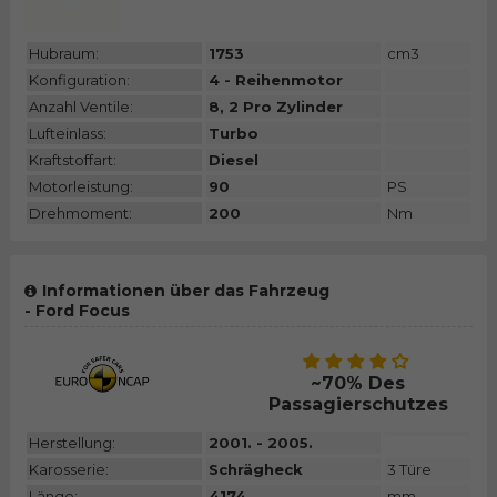
Hubraum:
1753
cm3
Konfiguration:
4 - Reihenmotor
Anzahl Ventile:
8, 2 Pro Zylinder
Lufteinlass:
Turbo
Kraftstoffart:
Diesel
Motorleistung:
90
PS
Drehmoment:
200
Nm
Informationen über das Fahrzeug
- Ford Focus
~70% Des
Passagierschutzes
Herstellung:
2001. - 2005.
Karosserie:
Schrägheck
3 Türe
Länge:
4174
mm