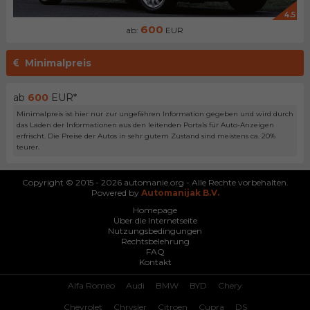
4.5
600
ab:
EUR
Minimalpreis
ab
600
EUR*
Minimalpreis ist hier nur zur ungefähren Information gegeben und wird durch
das Laden der Informationen aus den leitenden Portals für Auto-Anzeigen
erfrischt. Die Preise der Autos in sehr gutem Zustand sind meistens ca. 20%
teurer.
Copyright © 2015 - 2026 automanie.org - Alle Rechte vorbehalten.
Powered by
Automanijak B.V.
Homepage
Über die Internetseite
Nutzungsbedingungen
Rechtsbelehrung
FAQ
Kontakt
Alfa Romeo
Audi
BMW
BYD
Chery
Chevrolet
Chrysler
Citroen
Cupra
DS