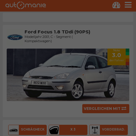
Ford Focus 1.8 TDdi (90PS)
Modelljahr 2001, C - Segment (
Kompaktwagen)
Note
3.0
der Fahrer
VERGLEICHEN MIT
SCHRÄGHECK
X 3
VORDERRAD.