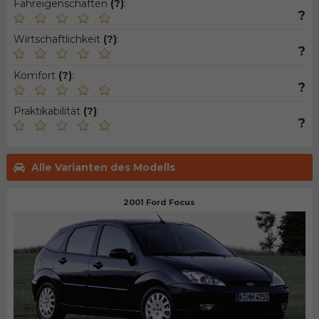
Fahreigenschaften
(?)
:
?
Wirtschaftlichkeit
(?)
:
?
Komfort
(?)
:
?
Praktikabilität
(?)
:
?
Alle Varianten des Modells
2001 Ford Focus