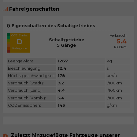
Fahreigenschaften
Eigenschaften des Schaltgetriebes
CO2 Emiss.
Verbrauch
Schaltgetriebe
D
5.4
5 Gänge
l/100km
Kategorie
Leergewicht:
1267
kg
Beschleunigung:
12.4
s
Höchstgeschwindigkeit:
178
km/h
Verbrauch (Stadt):
7.2
l/100km
Verbrauch (Land):
4.4
l/100km
Verbrauch (Komb.):
5.4
l/100km
CO2 Emissionen:
143
g/km
Zuletzt hinzugefügte Fahrzeuge unserer