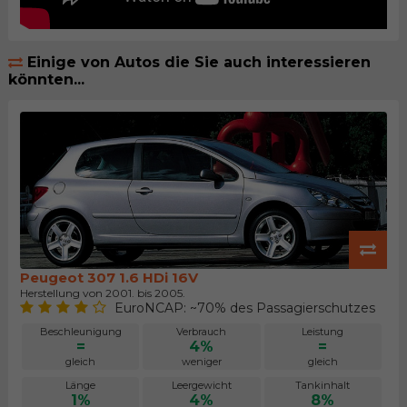
Einige von Autos die Sie auch interessieren
könnten...
Peugeot 307 1.6 HDi 16V
Herstellung von 2001. bis 2005.
EuroNCAP: ~70% des Passagierschutzes
Beschleunigung
Verbrauch
Leistung
=
4%
=
gleich
weniger
gleich
Länge
Leergewicht
Tankinhalt
1%
4%
8%