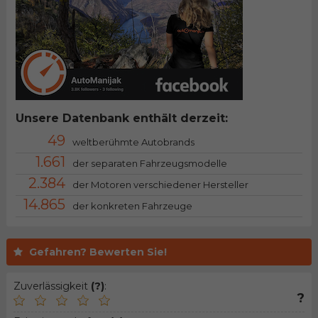
Unsere Datenbank enthält derzeit:
49
weltberühmte Autobrands
1.661
der separaten Fahrzeugsmodelle
2.384
der Motoren verschiedener Hersteller
14.865
der konkreten Fahrzeuge
Gefahren? Bewerten Sie!
Zuverlässigkeit
(?)
:
?