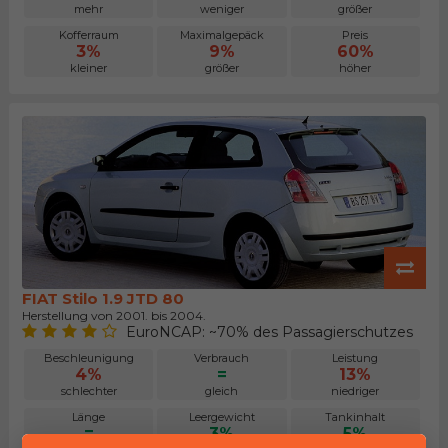
mehr
weniger
größer
Kofferraum
Maximalgepäck
Preis
3%
9%
60%
kleiner
größer
höher
FIAT Stilo 1.9 JTD 80
Herstellung von 2001. bis 2004.
EuroNCAP: ~70% des Passagierschutzes
Beschleunigung
Verbrauch
Leistung
4%
=
13%
schlechter
gleich
niedriger
Länge
Leergewicht
Tankinhalt
=
3%
5%