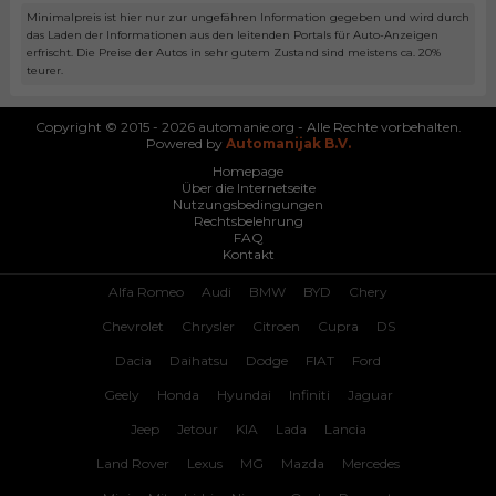
Minimalpreis ist hier nur zur ungefähren Information gegeben und wird durch
das Laden der Informationen aus den leitenden Portals für Auto-Anzeigen
erfrischt. Die Preise der Autos in sehr gutem Zustand sind meistens ca. 20%
teurer.
Copyright © 2015 - 2026 automanie.org - Alle Rechte vorbehalten.
Powered by
Automanijak B.V.
Homepage
Über die Internetseite
Nutzungsbedingungen
Rechtsbelehrung
FAQ
Kontakt
Alfa Romeo
Audi
BMW
BYD
Chery
Chevrolet
Chrysler
Citroen
Cupra
DS
Dacia
Daihatsu
Dodge
FIAT
Ford
Geely
Honda
Hyundai
Infiniti
Jaguar
Jeep
Jetour
KIA
Lada
Lancia
Land Rover
Lexus
MG
Mazda
Mercedes