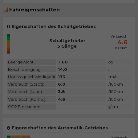
Fahreigenschaften
Eigenschaften des Schaltgetriebes
CO2 Emiss.
Verbrauch
Schaltgetriebe
N/A
4.6
5 Gänge
l/100km
Kategorie
Leergewicht:
1160
kg
Beschleunigung:
14.0
s
Höchstgeschwindigkeit:
173
km/h
Verbrauch (Stadt):
6.0
l/100km
Verbrauch (Land):
3.8
l/100km
Verbrauch (Komb.):
4.6
l/100km
CO2 Emissionen:
g/km
Eigenschaften des Automatik-Getriebes
CO2 Emiss.
Verbrauch