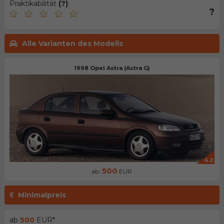
Praktikabilität
(?)
:
?
Alle Varianten des Modells
1998 Opel Astra (Astra G)
4.2
500
ab:
EUR
Minimalpreis
ab
500
EUR*