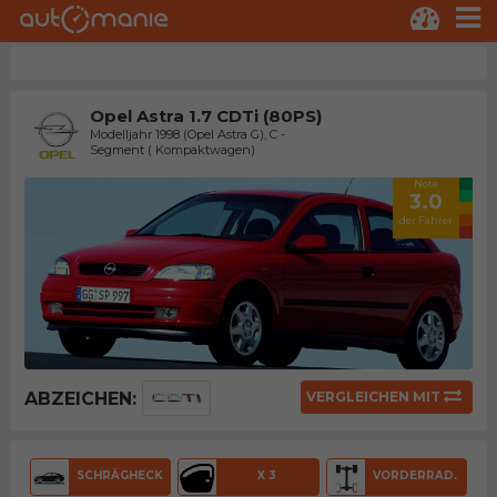
Opel Astra 1.7 CDTi (80PS)
Modelljahr 1998 (Opel Astra G), C -
Segment ( Kompaktwagen)
Note
3.0
der Fahrer
ABZEICHEN:
VERGLEICHEN MIT
SCHRÄGHECK
X 3
VORDERRAD.