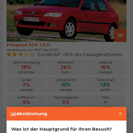
Peugeot 306 1.9 D
Herstellung von 1997. bis 2003.
EuroNCAP: ~50% des Passagierschutzes
Beschleunigung
Verbrauch
Leistung
19%
26%
16%
schlechter
mehr
niedriger
Länge
Leergewicht
Tankinhalt
2%
10%
13%
weniger
weniger
größer
Kofferraum
Maximalgepäck
Preis
9%
3%
=
kleiner
kleiner
gleich
×
Abstimmung
Was ist der Hauptgrund für Ihren Besuch?