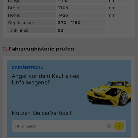
Länge:
4110
mm
Breite:
1709
mm
Höhe:
1425
mm
Gepäckraum:
370 - 1180
l
Tankinhalt:
52
l
Fahrzeughistorie prüfen