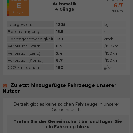
Automatik
E
6.7
4 Gänge
l/100km
Kategorie
Leergewicht:
1205
kg
Beschleunigung:
15.5
s
Höchstgeschwindigkeit:
170
km/h
Verbrauch (Stadt):
8.9
l/100km
Verbrauch (Land):
5.4
l/100km
Verbrauch (Komb.):
6.7
l/100km
CO2 Emissionen:
180
g/km
Zuletzt hinzugefügte Fahrzeuge unserer
Nutzer
Derzeit gibt es keine solchen Fahrzeuge in unserer
Gemeinschaft
Treten Sie der Gemeinschaft bei und fügen Sie
ein Fahrzeug hinzu