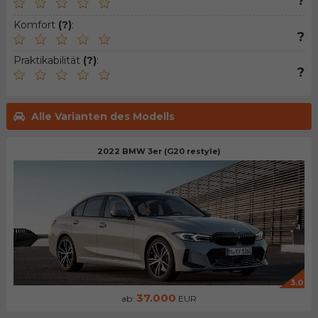
?
Komfort
(?)
:
?
Praktikabilität
(?)
:
?
Alle Varianten des Modells
2022 BMW 3er (G20 restyle)
3.0
37.000
ab:
EUR