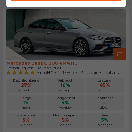
Mercedes Benz C 300 4MATIC
Herstellung von 2021. bis aktuell
EuroNCAP: 93% des Passagierschutzes
Beschleunigung
Verbrauch
Leistung
27%
16%
45%
schlechter
weniger
niedriger
Länge
Leergewicht
Tankinhalt
1%
4%
=
mehr
weniger
gleich
Kofferraum
Maximalgepäck
Preis
5%
5%
3%
kleiner
kleiner
niedriger