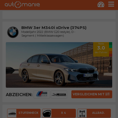
BMW 3er M340i xDrive (374PS)
Modelljahr 2022 (BMW G20 restyle), D -
Segment ( Mittelklassewagen)
Note
3.0
der Fahrer
ABZEICHEN:
VERGLEICHEN MIT
STUFENHECK
X 4
ALLRAD.