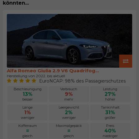
könnten...
Alfa Romeo Giulia 2.9 V6 Quadrifog...
Herstellung von 2022. bis aktuell
EuroNCAP: 98% des Passagierschutzes
Beschleunigung
Verbrauch
Leistung
13%
9%
27%
besser
mehr
höher
Länge
Leergewicht
Tankinhalt
1%
2%
31%
weniger
weniger
größer
Kofferraum
Maximalgepäck
Preis
=
=
40%
gleich
gleich
niedriger