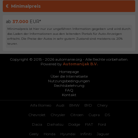
Minimalpreis
ab
37.000
EUR*
Minimalpreis ist hier nur zur ungefähren Information gegeben und wird durch
das Laden der Informationen aus den leitenden Portals für Auto-Anzeigen
erfrischt. Die Preise der Autos in sehr gutem Zustand sind meistens ca. 20%
teurer.
Copyright © 2015 - 2026 automanie.org - Alle Rechte vorbehalten.
Powered by
Automanijak B.V.
Homepage
Über die Internetseite
Nutzungsbedingungen
Rechtsbelehrung
FAQ
Kontakt
Alfa Romeo
Audi
BMW
BYD
Chery
Chevrolet
Chrysler
Citroen
Cupra
DS
Dacia
Daihatsu
Dodge
FIAT
Ford
Geely
Honda
Hyundai
Infiniti
Jaguar