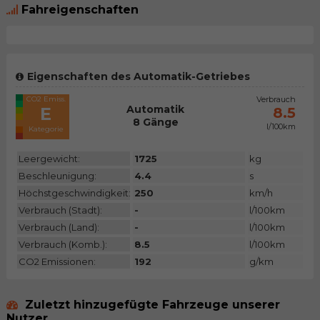
Fahreigenschaften
Eigenschaften des Automatik-Getriebes
CO2 Emiss.
Verbrauch
Automatik
E
8.5
8 Gänge
l/100km
Kategorie
Leergewicht:
1725
kg
Beschleunigung:
4.4
s
Höchstgeschwindigkeit:
250
km/h
Verbrauch (Stadt):
-
l/100km
Verbrauch (Land):
-
l/100km
Verbrauch (Komb.):
8.5
l/100km
CO2 Emissionen:
192
g/km
Zuletzt hinzugefügte Fahrzeuge unserer
Nutzer