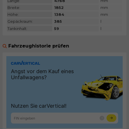
Länge:
4768
mm
Breite:
1852
mm
Höhe:
1384
mm
Gepäckraum:
385
l
Tankinhalt:
59
l
Fahrzeughistorie prüfen