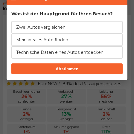
Einige von Autos die Sie auch interessieren
könnten...
Was ist der Hauptgrund für Ihren Besuch?
Zwei Autos vergleichen
Mein ideales Auto finden
Technische Daten eines Autos entdecken
Abstimmen
Audi A5 Coupe Cabriolet 3.0 TDI Ult...
Herstellung von 2016. bis 2019.
EuroNCAP: 89% des Passagierschutzes
Beschleunigung
Verbrauch
Leistung
26%
27%
56%
schlechter
weniger
niedriger
Länge
Leergewicht
Tankinhalt
2%
13%
2%
weniger
weniger
kleiner
Kofferraum
Maximalgepäck
Preis
1%
1%
111%