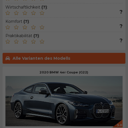
Wirtschaftlichkeit
(?)
:
?
Komfort
(?)
:
?
Praktikabilität
(?)
:
?
Alle Varianten des Modells
2020 BMW 4er Coupe (G22)
3.0