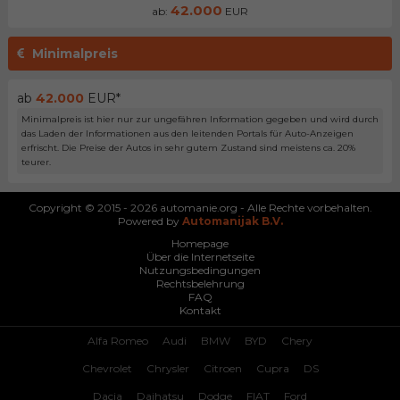
42.000
ab:
EUR
Minimalpreis
ab
42.000
EUR*
Minimalpreis ist hier nur zur ungefähren Information gegeben und wird durch
das Laden der Informationen aus den leitenden Portals für Auto-Anzeigen
erfrischt. Die Preise der Autos in sehr gutem Zustand sind meistens ca. 20%
teurer.
Copyright © 2015 - 2026 automanie.org - Alle Rechte vorbehalten.
Powered by
Automanijak B.V.
Homepage
Über die Internetseite
Nutzungsbedingungen
Rechtsbelehrung
FAQ
Kontakt
Alfa Romeo
Audi
BMW
BYD
Chery
Chevrolet
Chrysler
Citroen
Cupra
DS
Dacia
Daihatsu
Dodge
FIAT
Ford