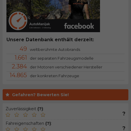
Unsere Datenbank enthält derzeit:
49
weltberühmte Autobrands
1.661
der separaten Fahrzeugsmodelle
2.384
der Motoren verschiedener Hersteller
14.865
der konkreten Fahrzeuge
Gefahren? Bewerten Sie!
Zuverlässigkeit
(?)
:
?
Fahreigenschaften
(?)
:
?