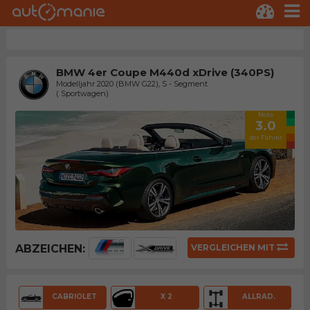
BMW 4er Coupe M440d xDrive (340PS)
Modelljahr 2020 (BMW G22), S - Segment
( Sportwagen)
Note
3.0
der Fahrer
ABZEICHEN:
VERGLEICHEN MIT
CABRIOLET
X 2
ALLRAD.