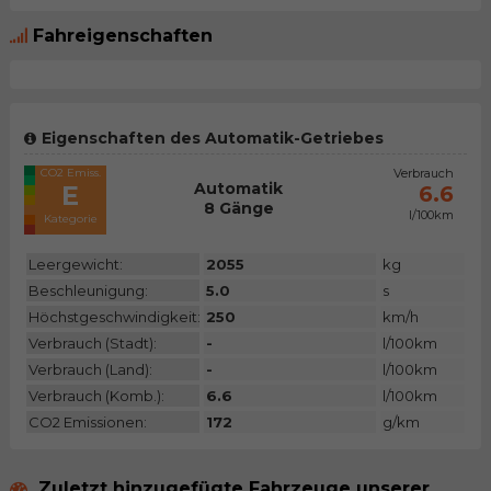
Fahreigenschaften
Eigenschaften des Automatik-Getriebes
CO2 Emiss.
Verbrauch
Automatik
E
6.6
8 Gänge
l/100km
Kategorie
Leergewicht:
2055
kg
Beschleunigung:
5.0
s
Höchstgeschwindigkeit:
250
km/h
Verbrauch (Stadt):
-
l/100km
Verbrauch (Land):
-
l/100km
Verbrauch (Komb.):
6.6
l/100km
CO2 Emissionen:
172
g/km
Zuletzt hinzugefügte Fahrzeuge unserer