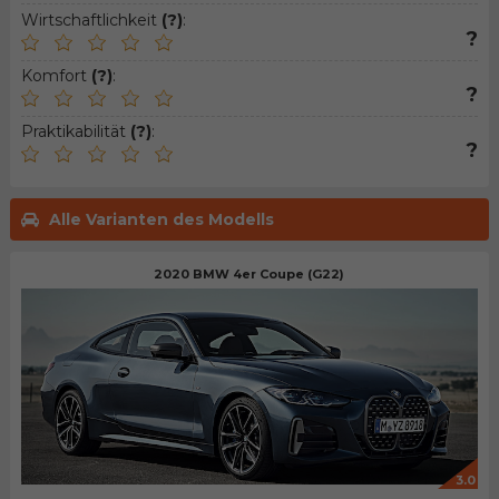
Wirtschaftlichkeit
(?)
:
?
Komfort
(?)
:
?
Praktikabilität
(?)
:
?
Alle Varianten des Modells
2020 BMW 4er Coupe (G22)
3.0