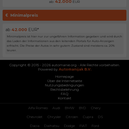
42.000
ab:
EUR
Minimalpreis
ab
42.000
EUR*
Minimalpreis ist hier nur zur ungefähren Information gegeben und wird durch
das Laden der Informationen aus den leitenden Portals für Auto-Anzeigen
erfrischt. Die Preise der Autos in sehr gutem Zustand sind meistens ca. 20%
teurer.
Copyright © 2015 - 2026 automanie.org - Alle Rechte vorbehalten.
Powered by
Automanijak B.V.
Homepage
Über die Internetseite
Nutzungsbedingungen
Rechtsbelehrung
FAQ
Kontakt
Alfa Romeo
Audi
BMW
BYD
Chery
Chevrolet
Chrysler
Citroen
Cupra
DS
Dacia
Daihatsu
Dodge
FIAT
Ford