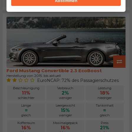
Abstimmen
kleiner
kleiner
niedriger
Ford Mustang Convertible 2.3 EcoBoost
Herstellung von 2015. bis aktuell
EuroNCAP: 72% des Passagierschutzes
Beschleunigung
Verbrauch
Leistung
11%
2%
18%
schlechter
weniger
niedriger
Länge
Leergewicht
Tankinhalt
=
15%
=
gleich
weniger
gleich
Kofferraum
Maximalgepäck
Preis
16%
16%
21%