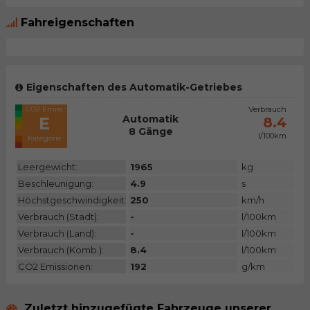
Fahreigenschaften
Eigenschaften des Automatik-Getriebes
CO2 Emiss.
Verbrauch
Automatik
E
8.4
8 Gänge
l/100km
Kategorie
Leergewicht:
1965
kg
Beschleunigung:
4.9
s
Höchstgeschwindigkeit:
250
km/h
Verbrauch (Stadt):
-
l/100km
Verbrauch (Land):
-
l/100km
Verbrauch (Komb.):
8.4
l/100km
CO2 Emissionen:
192
g/km
Zuletzt hinzugefügte Fahrzeuge unserer