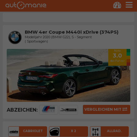
BMW 4er Coupe M440i xDrive (374PS)
Modelljahr 2020 (BMW G22), S - Segment
( Sportwagen)
Note
3.0
der Fahrer
ABZEICHEN:
VERGLEICHEN MIT
CABRIOLET
X 2
ALLRAD.