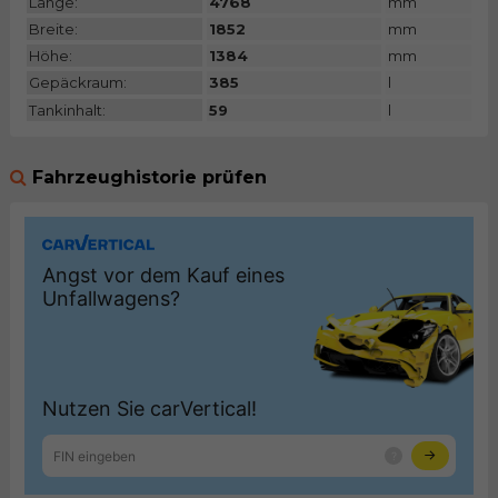
Länge:
4768
mm
Breite:
1852
mm
Höhe:
1384
mm
Gepäckraum:
385
l
Tankinhalt:
59
l
Fahrzeughistorie prüfen