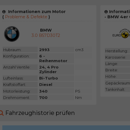
Informationen zum Motor
Informat
(
Probleme & Defekte
)
- BMW 4er
BMW
3.0 B57D30T2
Hubraum:
2993
cm3
Herstellung:
Konfiguration:
6 -
Karosserie:
Reihenmotor
Länge:
Anzahl Ventile:
24, 4 Pro
Breite:
Zylinder
Höhe:
Lufteinlass:
Bi-Turbo
Gepäckraum
Kraftstoffart:
Diesel
Tankinhalt:
Motorleistung:
340
PS
Drehmoment:
700
Nm
Fahrzeughistorie prüfen