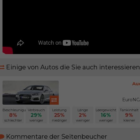
Einige von Autos die Sie auch interessieren
Au
EuroNCA
Beschleunigung
Verbrauch
Leistung
Länge
Leergewicht
Tankinhalt
8%
29%
25%
2%
16%
9%
schlechter
weniger
niedriger
weniger
weniger
kleiner
Kommentare der Seitenbeucher