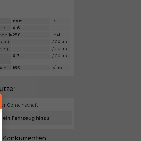
:
1905
kg
ung:
4.6
s
windigkeit:
250
km/h
adt):
-
l/100km
and):
-
l/100km
6.3
l/100km
nen:
165
g/km
utzer
erer Gemeinschaft
e ein Fahrzeug hinzu
en Konkurrenten