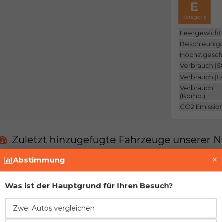
E
Kategorie
Leergewicht
Beschleunig
Höchstgesch
Verbrauch (St
Verbrauch (L
Verbrauch
(Komb.):
CO2 Emissio
Zuletzt hinzugefügte Fahrzeuge unserer N
×
Abstimmung
Derzeit gibt es keine solchen Fahrzeuge in uns
Was ist der Hauptgrund für Ihren Besuch?
Treten Sie der Gemeinschaft bei und fügen Si
Zwei Autos vergleichen
Vor- und Nachteile im Vergleich zur direkt