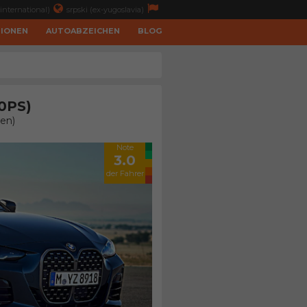
international)
srpski (ex-yugoslavia)
TIONEN
AUTOABZEICHEN
BLOG
0PS)
en)
Note
3.0
der Fahrer