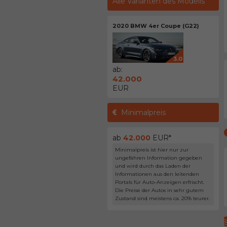
Alle Varianten des Modells
2020 BMW 4er Coupe (G22)
3.0
ab:
42.000
EUR
Minimalpreis
ab
42.000
EUR*
Minimalpreis ist hier nur zur
ungefähren Information gegeben
und wird durch das Laden der
Informationen aus den leitenden
Portals für Auto-Anzeigen erfrischt.
Die Preise der Autos in sehr gutem
Zustand sind meistens ca. 20% teurer.