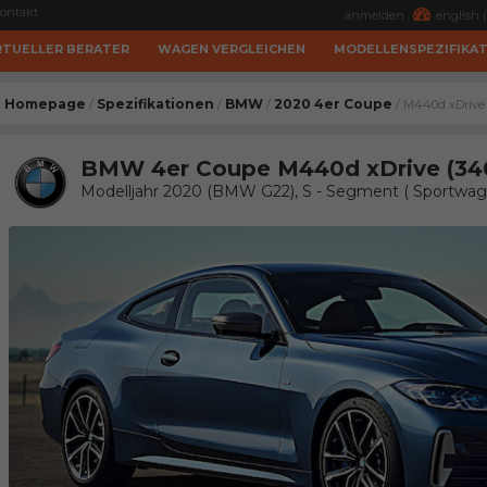
ontakt
anmelden
english (
RTUELLER BERATER
WAGEN VERGLEICHEN
MODELLENSPEZIFIKA
Homepage
Spezifikationen
BMW
2020 4er Coupe
/
/
/
/ M440d xDrive
BMW 4er Coupe M440d xDrive (34
Modelljahr 2020 (BMW G22), S - Segment ( Sportwag