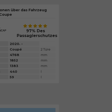
ionen über das Fahrzeug
 Coupe
97% Des
Passagierschutzes
2020. -
Coupé
2 Türe
4768
mm
1852
mm
1383
mm
:
440
l
59
l