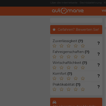
Über die Internetseite
Rechtsbelehrung
K
VI
Gefahren? Bewerten Sie!
Zuverlässigkeit
(?)
:
?
Fahreigenschaften
(?)
:
?
Wirtschaftlichkeit
(?)
:
?
Komfort
(?)
:
?
Praktikabilität
(?)
:
?