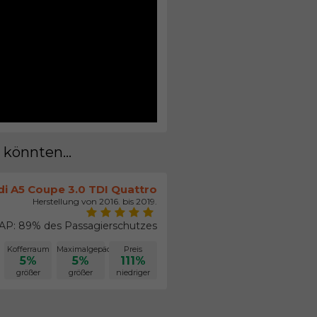
 könnten...
di A5 Coupe 3.0 TDI Quattro
Herstellung von 2016. bis 2019.
P: 89% des Passagierschutzes
Kofferraum
Maximalgepäck
Preis
5%
5%
111%
größer
größer
niedriger