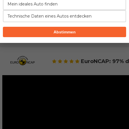
Mein ideales Auto finden
Technische Daten eines Autos entdecken
SICHERHEIT
FAHREIGENSCHAFTEN
VERBRAUC
Abstimmen
Sicherheit des Modells BMW 4er Coupe
EuroNCAP: 97% d