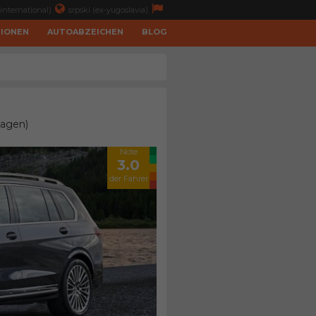
international)
srpski (ex-yugoslavia)
TIONEN
AUTOABZEICHEN
BLOG
wagen)
Note
3.0
der Fahrer