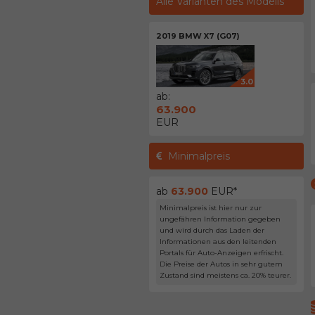
Alle Varianten des Modells
2019 BMW X7 (G07)
3.0
ab:
63.900
EUR
Minimalpreis
ab
63.900
EUR*
Minimalpreis ist hier nur zur
ungefähren Information gegeben
und wird durch das Laden der
Informationen aus den leitenden
Portals für Auto-Anzeigen erfrischt.
Die Preise der Autos in sehr gutem
Zustand sind meistens ca. 20% teurer.