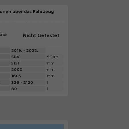
ionen über das Fahrzeug
Nicht Getestet
2019. - 2022.
SUV
5 Türe
5151
mm
2000
mm
1805
mm
:
326 - 2120
l
80
l