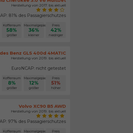
nd Cherokee 3.0 V6 MultiJet
Herstellung von 2017. bis aktuell
AP: 81% des Passagierschutzes
Kofferraum
Maximalgepäck
Preis
58%
36%
42%
größer
kleiner
niedriger
des Benz GLS 400d 4MATIC
Herstellung von 2019. bis aktuell
EuroNCAP: nicht getestet
Kofferraum
Maximalgepäck
Preis
8%
12%
51%
größer
größer
höher
Volvo XC90 B5 AWD
Herstellung von 2019. bis aktuell
P: 97% des Passagierschutzes
Kofferraum
Maximalgepäck
Preis