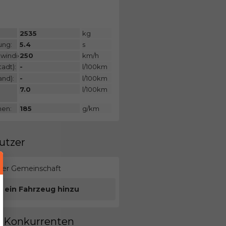
:
2535
kg
ung:
5.4
s
windigkeit:
250
km/h
adt):
-
l/100km
and):
-
l/100km
7.0
l/100km
nen:
185
g/km
utzer
erer Gemeinschaft
e ein Fahrzeug hinzu
en Konkurrenten