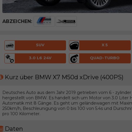
ABZEICHEN:
SUV
X 5
3.0 L6 24V
QUAD-TURBO
Kurz über BMW X7 M50d xDrive (400PS)
Deutsches Auto aus dem Jahr 2019 getrieben vom 6 - zylinder 
hergestellt von BMW. Es handelt sich um Motor von 3.0 Liter 
Automatik mit 8 Gänge. Es geht um geländewagen mit Maxim
250km/h, Beschleunigung von 0 bis 100 von 5.4s und Durschnitt
pro 100 Kilometer.
Daten