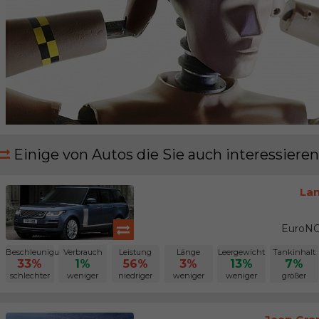
Einige von Autos die Sie auch interessieren
La
EuroNC
Beschleunigung
Verbrauch
Leistung
Länge
Leergewicht
Tankinhalt
33%
1%
56%
3%
13%
7%
schlechter
weniger
niedriger
weniger
weniger
größer