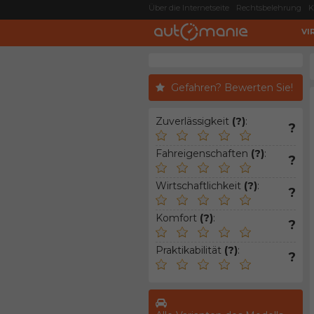
Über die Internetseite
Rechtsbelehrung
K
VI
Gefahren? Bewerten Sie!
Zuverlässigkeit
(?)
:
?
Fahreigenschaften
(?)
:
?
Wirtschaftlichkeit
(?)
:
?
Komfort
(?)
:
?
Praktikabilität
(?)
:
?