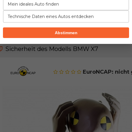
Mein ideales Auto finden
Technische Daten eines Autos entdecken
SICHERHEIT
ZUVERLÄSSIGKEIT
FAHREIGENSCHA
GEPÄCKRAUM
Abstimmen
Sicherheit des Modells BMW X7
EuroNCAP: nicht 