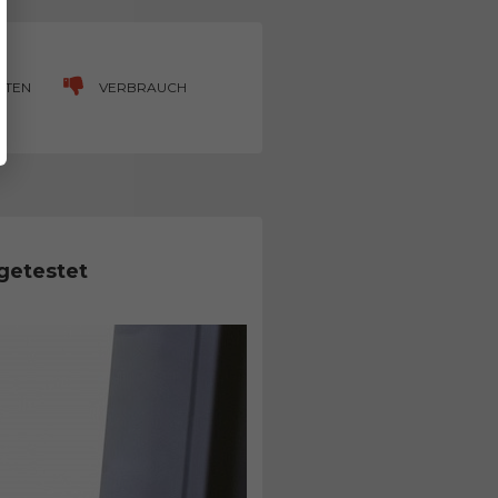
FTEN
VERBRAUCH
getestet