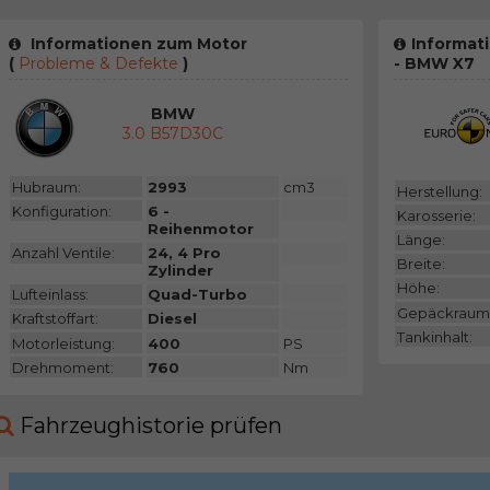
Informationen zum Motor
Informat
(
Probleme & Defekte
)
- BMW X7
BMW
3.0 B57D30C
Hubraum:
2993
cm3
Herstellung:
Konfiguration:
6 -
Karosserie:
Reihenmotor
Länge:
Anzahl Ventile:
24, 4 Pro
Breite:
Zylinder
Höhe:
Lufteinlass:
Quad-Turbo
Gepäckraum
Kraftstoffart:
Diesel
Tankinhalt:
Motorleistung:
400
PS
Drehmoment:
760
Nm
Fahrzeughistorie prüfen