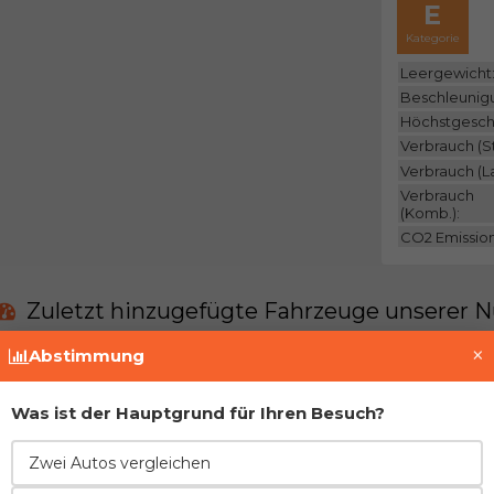
E
Kategorie
Leergewicht
Beschleunig
Höchstgesch
Verbrauch (St
Verbrauch (L
Verbrauch
(Komb.):
CO2 Emissio
Zuletzt hinzugefügte Fahrzeuge unserer N
×
Abstimmung
Derzeit gibt es keine solchen Fahrzeuge in uns
Was ist der Hauptgrund für Ihren Besuch?
Treten Sie der Gemeinschaft bei und fügen Si
Zwei Autos vergleichen
Vor- und Nachteile im Vergleich zur direkt