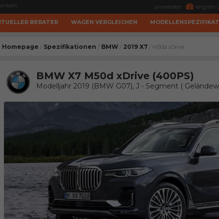
ontakt
anmelden
english (
RTUELLER BERATER
WAGEN VERGLEICHEN
MODELLENSPEZIFIKA
Homepage
Spezifikationen
BMW
2019 X7
/
/
/
/ M50d xDrive
BMW X7 M50d xDrive (400PS)
Modelljahr 2019 (BMW G07), J - Segment ( Gelände