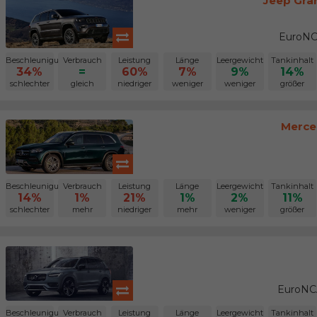
Jeep Gra
EuroNC
Beschleunigung
Verbrauch
Leistung
Länge
Leergewicht
Tankinhalt
34%
=
60%
7%
9%
14%
schlechter
gleich
niedriger
weniger
weniger
größer
Merce
Beschleunigung
Verbrauch
Leistung
Länge
Leergewicht
Tankinhalt
14%
1%
21%
1%
2%
11%
schlechter
mehr
niedriger
mehr
weniger
größer
EuroNCA
Beschleunigung
Verbrauch
Leistung
Länge
Leergewicht
Tankinhalt