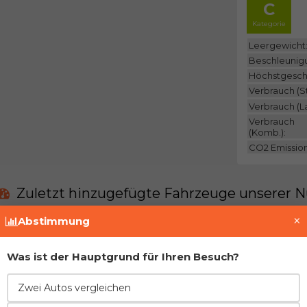
C
Kategorie
Leergewicht
Beschleunig
Höchstgesch
Verbrauch (St
Verbrauch (L
Verbrauch
(Komb.):
CO2 Emissio
Zuletzt hinzugefügte Fahrzeuge unserer N
×
Abstimmung
Derzeit gibt es keine solchen Fahrzeuge in uns
Was ist der Hauptgrund für Ihren Besuch?
Treten Sie der Gemeinschaft bei und fügen Si
Zwei Autos vergleichen
Vor- und Nachteile im Vergleich zur direkt