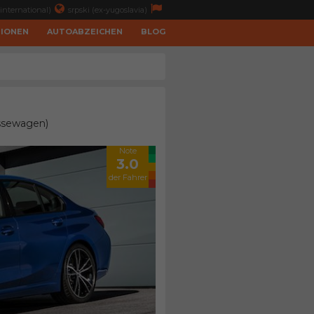
international)
srpski (ex-yugoslavia)
TIONEN
AUTOABZEICHEN
BLOG
assewagen)
Note
3.0
der Fahrer