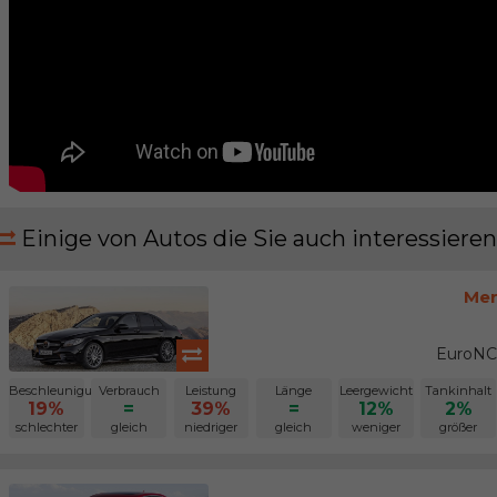
Einige von Autos die Sie auch interessieren
Mer
EuroNC
Beschleunigung
Verbrauch
Leistung
Länge
Leergewicht
Tankinhalt
19%
=
39%
=
12%
2%
schlechter
gleich
niedriger
gleich
weniger
größer