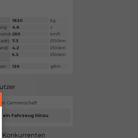
:
1820
kg
ung:
4.6
s
windigkeit:
250
km/h
adt):
7.3
l/100km
and):
4.2
l/100km
5.3
l/100km
nen:
139
g/km
utzer
erer Gemeinschaft
e ein Fahrzeug hinzu
en Konkurrenten