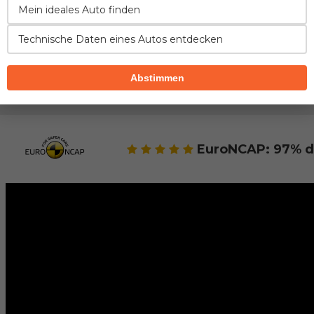
Mein ideales Auto finden
Technische Daten eines Autos entdecken
SICHERHEIT
FAHREIGENSCHAFTEN
VERBRAUC
Abstimmen
Sicherheit des Modells BMW 3er
EuroNCAP: 97% d