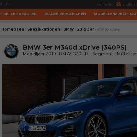
ontakt
anmelden
english (
RTUELLER BERATER
WAGEN VERGLEICHEN
MODELLENSPEZIFIKA
Homepage
Spezifikationen
BMW
2019 3er
/
/
/
/ M340d xDrive
BMW 3er M340d xDrive (340PS)
Modelljahr 2019 (BMW G20), D - Segment ( Mittelkl